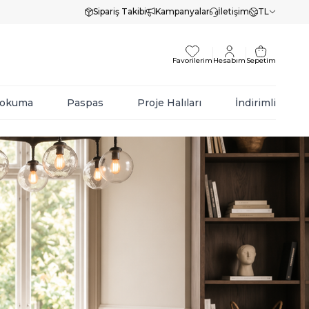
Sipariş Takibi
Kampanyalar
İletişim
TL
Favorilerim
Hesabım
Sepetim
Dokuma
Paspas
Proje Halıları
İndirimli