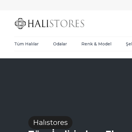
Tüm Halılar
Odalar
Renk & Model
Şe
Halıstores