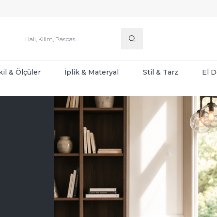
kil & Ölçüler
İplik & Materyal
Stil & Tarz
El 