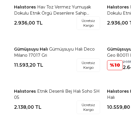
Halıstores
Hav Toz Vermez Yumuşak
Halıstores
Favorilere Ekle
Favorile
Dokulu Etnik Örgü Desenlere Sahip
Dokulu Etn
Modern Renkli İskandinav Halı Trz 03
Modern Renk
Ücretsiz
2.936,00
TL
2.936,00
Kargo
Gümüşsuyu Halı
Gümüşsuyu Halı Deco
Gümüşsuyu
Favorilere Ekle
Favorile
Milano 17017 Gri
Geo 80011 
2.93
Ücretsiz
11.593,20
TL
%
10
2.6
Kargo
Halıstores
Etnik Desenli Bej Halı Soho SH
Halıstores
Favorilere Ekle
Favorile
05
Halı
Ücretsiz
2.138,00
TL
10.559,80
Kargo