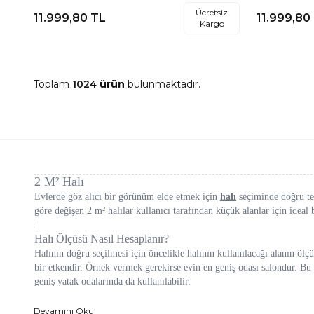
Halısı
Halısı
Ücretsiz
11.999,80
TL
11.999,80
Kargo
Toplam
1024
ürün
bulunmaktadır.
2 M² Halı
Evlerde göz alıcı bir görünüm elde etmek için
halı
seçiminde doğru ter
göre değişen 2 m² halılar kullanıcı tarafından küçük alanlar için ideal
Halı Ölçüsü Nasıl Hesaplanır?
Halının doğru seçilmesi için öncelikle halının kullanılacağı alanın ö
bir etkendir. Örnek vermek gerekirse evin en geniş odası salondur. B
geniş yatak odalarında da kullanılabilir.
Her halının etiketinde eni ve boyu cm cinsinden yazılmıştır. En ve bo
Devamını Oku