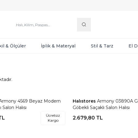
kil & Ölçüler
İplik & Materyal
Stil & Tarz
El 
tadır.
Armony 4569 Beyaz Modern
Halıstores
Armony 03890A Gri
re Ekle
Favorilere Ekle
 Salon Halısı
Göbekli Saçaklı Salon Halısı
Ücretsiz
TL
2.679,80
TL
Kargo