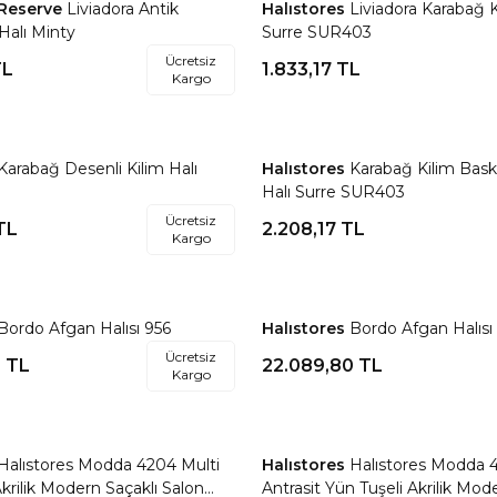
 Reserve
Liviadora Antik
Halıstores
Liviadora Karabağ K
re Ekle
Favorilere Ekle
Halı Minty
Surre SUR403
Ücretsiz
L
1.833,17
TL
Kargo
Karabağ Desenli Kilim Halı
Halıstores
Karabağ Kilim Baskı
re Ekle
Favorilere Ekle
Halı Surre SUR403
Ücretsiz
TL
2.208,17
TL
Kargo
Bordo Afgan Halısı 956
Halıstores
Bordo Afgan Halısı
re Ekle
Favorilere Ekle
Ücretsiz
0
TL
22.089,80
TL
Kargo
Halıstores Modda 4204 Multi
Halıstores
Halıstores Modda 
re Ekle
Favorilere Ekle
krilik Modern Saçaklı Salon
Antrasit Yün Tuşeli Akrilik Mod