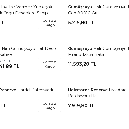
Hav Toz Vermez Yumuşak
Gümüşsuyu Halı
Gümüşsuyu H
re Ekle
Favorilere Ekle
ik Örgü Desenlere Sahip
Geo 80010 Gri
li İskandinav Halı Trz 01
Ücretsiz
TL
5.215,80
TL
Kargo
 Halı
Gümüşsuyu Halı Deco
Gümüşsuyu Halı
Gümüşsuyu H
re Ekle
Favorilere Ekle
Kahve
Milano 12254 Bakır
5,44
TL
Ücretsiz
11.593,20
TL
41,89
TL
Kargo
 Reserve
Hardal Patchwork
Halıstores Reserve
Liviadora 
re Ekle
Favorilere Ekle
Patchwork Halı
Ücretsiz
TL
7.919,80
TL
Kargo