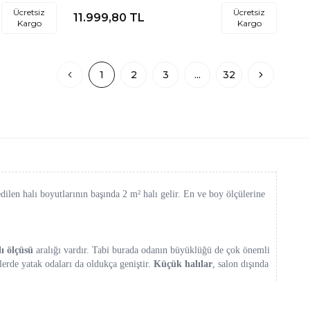
Halısı
Ücretsiz
Ücretsiz
11.999,80
TL
Kargo
Kargo
1
2
3
...
32
len halı boyutlarının başında 2 m² halı gelir. En ve boy ölçülerine
lı ölçüsü
aralığı vardır. Tabi burada odanın büyüklüğü de çok önemli
lerde yatak odaları da oldukça geniştir.
Küçük halılar
, salon dışında
n ölçüsü bulunmuş olur. Sayfamızdaki halıları inceleyerek
küçük boy