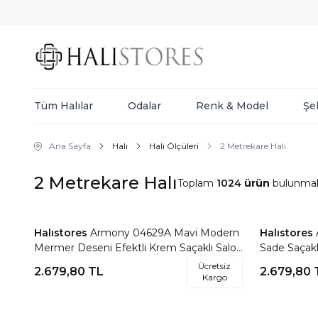
Tüm Halılar
Odalar
Renk & Model
Şe
Ana Sayfa
Halı
Halı Ölçüleri
2 Metrekare Halı
2 Metrekare Halı
Toplam
1024
ürün
bulunmak
Halıstores
Armony 04629A Mavi Modern
Halıstores
Favorilere Ekle
Favorile
Mermer Deseni Efektli Krem Saçaklı Salon
Sade Saçaklı
Halısı
Ücretsiz
2.679,80
TL
2.679,80
Kargo