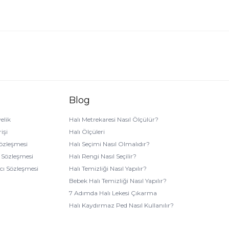
erini aşağıda bulabilirsiniz.
Blog
elik
Halı Metrekaresi Nasıl Ölçülür?
işi
Halı Ölçüleri
 kapsamda aşağıdaki soruları kendinize sorarak en uygun
2 m² halı
Sözleşmesi
Halı Seçimi Nasıl Olmalıdır?
k Sözleşmesi
Halı Rengi Nasıl Seçilir?
ıcı Sözleşmesi
Halı Temizliği Nasıl Yapılır?
Bebek Halı Temizliği Nasıl Yapılır?
7 Adımda Halı Lekesi Çıkarma
Halı Kaydırmaz Ped Nasıl Kullanılır?
 odalarınızda yekpare bir görüntü elde edebilirsiniz.