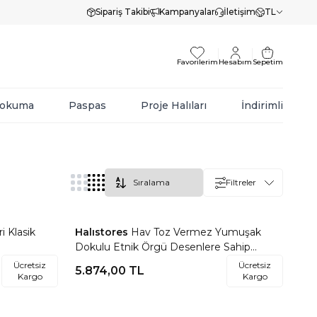
Sipariş Takibi
Kampanyalar
İletişim
TL
Favorilerim
Hesabım
Sepetim
Dokuma
Paspas
Proje Halıları
İndirimli
Filtreler
 Klasik
Halıstores
Hav Toz Vermez Yumuşak
Favorilere Ekle
Dokulu Etnik Örgü Desenlere Sahip
Modern Renkli İskandinav Halı Trz 02
Ücretsiz
Ücretsiz
5.874,00
TL
Kargo
Kargo