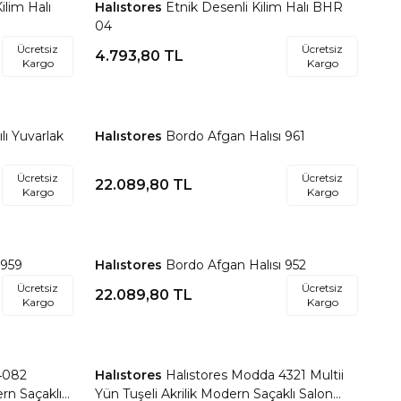
ilim Halı
Halıstores
Etnik Desenli Kilim Halı BHR
Favorilere Ekle
04
Ücretsiz
Ücretsiz
4.793,80
TL
Kargo
Kargo
lı Yuvarlak
Halıstores
Bordo Afgan Halısı 961
Favorilere Ekle
Ücretsiz
Ücretsiz
22.089,80
TL
Kargo
Kargo
 959
Halıstores
Bordo Afgan Halısı 952
Favorilere Ekle
Ücretsiz
Ücretsiz
22.089,80
TL
Kargo
Kargo
4082
Halıstores
Halıstores Modda 4321 Multii
Favorilere Ekle
ern Saçaklı
Yün Tuşeli Akrilik Modern Saçaklı Salon