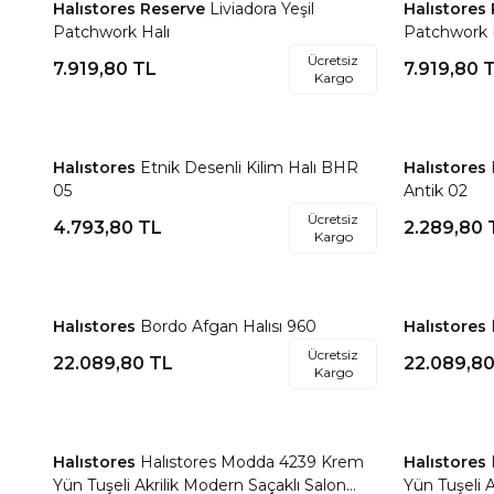
Halıstores Reserve
Liviadora Yeşil
Halıstores
Favorilere Ekle
Favorile
Patchwork Halı
Patchwork 
Ücretsiz
7.919,80
TL
7.919,80
T
Kargo
Halıstores
Etnik Desenli Kilim Halı BHR
Halıstores
Favorilere Ekle
Favorile
05
Antik 02
Ücretsiz
4.793,80
TL
2.289,80
Kargo
Halıstores
Bordo Afgan Halısı 960
Halıstores
Favorilere Ekle
Favorile
Ücretsiz
22.089,80
TL
22.089,8
Kargo
Halıstores
Halıstores Modda 4239 Krem
Halıstores
Favorilere Ekle
Favorile
Yün Tuşeli Akrilik Modern Saçaklı Salon
Yün Tuşeli A