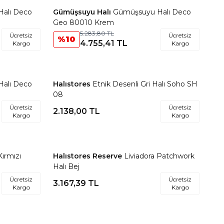
alı Deco
Gümüşsuyu Halı
Gümüşsuyu Halı Deco
Favorilere Ekle
Geo 80010 Krem
5.283,80
TL
Ücretsiz
Ücretsiz
%
10
4.755,41
TL
Kargo
Kargo
alı Deco
Halıstores
Etnik Desenli Gri Halı Soho SH
Favorilere Ekle
08
Ücretsiz
Ücretsiz
2.138,00
TL
Kargo
Kargo
Kırmızı
Halıstores Reserve
Liviadora Patchwork
Favorilere Ekle
Halı Bej
Ücretsiz
Ücretsiz
3.167,39
TL
Kargo
Kargo