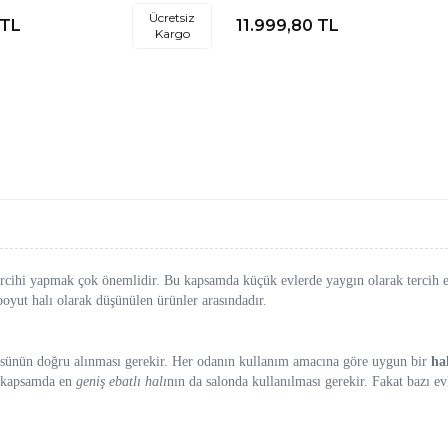
Salon Halısı
Ücretsiz
TL
11.999,80
TL
Kargo
cihi yapmak çok önemlidir. Bu kapsamda küçük evlerde yaygın olarak tercih edi
 boyut halı olarak düşünülen ürünler arasındadır.
lçüsünün doğru alınması gerekir. Her odanın kullanım amacına göre uygun bir
ha
u kapsamda en
geniş ebatlı halı
nın da salonda kullanılması gerekir. Fakat bazı ev
y değeri çarpılıp çıkan sonuç 10 bin sayısına bölündüğünde m² cinsinden halını