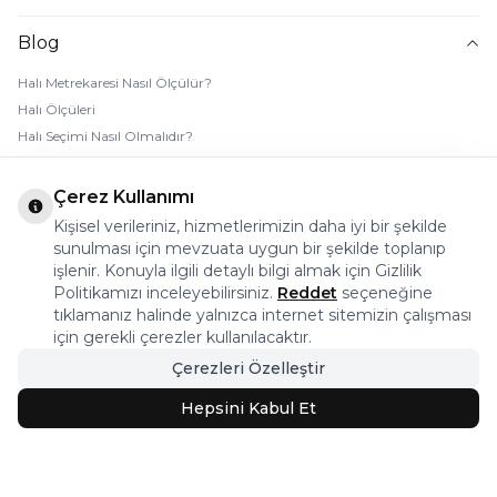
Blog
Halı Metrekaresi Nasıl Ölçülür?
Halı Ölçüleri
Halı Seçimi Nasıl Olmalıdır?
Halı Rengi Nasıl Seçilir?
Halı Temizliği Nasıl Yapılır?
Çerez Kullanımı
Bebek Halı Temizliği Nasıl Yapılır?
Kişisel verileriniz, hizmetlerimizin daha iyi bir şekilde
7 Adımda Halı Lekesi Çıkarma
sunulması için mevzuata uygun bir şekilde toplanıp
Halı Kaydırmaz Ped Nasıl Kullanılır?
işlenir. Konuyla ilgili detaylı bilgi almak için Gizlilik
Politikamızı inceleyebilirsiniz.
Reddet
seçeneğine
tıklamanız halinde yalnızca internet sitemizin çalışması
© 2026 Halı Stores Her Hakkı Saklıdır, Kopyalanamaz.
için gerekli çerezler kullanılacaktır.
Çerezleri Özelleştir
Bu firma ETBİS’e kayıtlıdır.
Hepsini Kabul Et