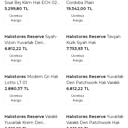
Favorilere Ekle
Favorilere Ekle
Sisal Bej Kilim Halı ECH 02
Cordoba Plain
Natural
5.299,80
TL
19.342,00
TL
Ücretsiz
Ücretsiz
Kargo
Kargo
Halıstores Reserve
Siyah-
Halıstores Reserve
Tavşan
Favorilere Ekle
Favorilere Ekle
Vizon Yuvarlak Deri
Kürk Siyah Halı
Patchwork Halı
6.812,22
TL
7.753,93
TL
Ücretsiz
Ücretsiz
Kargo
Kargo
Halıstores
Modern Gri Halı
Halıstores Reserve
Yuvarlak
Favorilere Ekle
Favorilere Ekle
Lotto LT 01
Deri Patchwork Halı Varaklı
2.880,37
TL
6.812,22
TL
Ücretsiz
Ücretsiz
Kargo
Kargo
Halıstores Reserve
Varaklı
Halıstores Reserve
Yuvarlak
Favorilere Ekle
Favorilere Ekle
Yuvarlak Krem Deri
Varaklı Deri Patchwork Halı