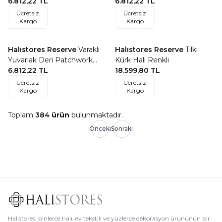
Patchwork Halı
6.812,22
TL
6.812,22
TL
Ücretsiz
Ücretsiz
Kargo
Kargo
Halıstores Reserve
Varaklı
Halıstores Reserve
Tilki
Favorilere Ekle
Favorilere Ekle
Yuvarlak Deri Patchwork
Kürk Halı Renkli
Halı
6.812,22
TL
18.599,80
TL
Ücretsiz
Ücretsiz
Kargo
Kargo
Toplam
384
ürün
bulunmaktadır.
Önceki
Sonraki
Halıstores, binlerce halı, ev tekstili ve yüzlerce dekorasyon ürününün bir