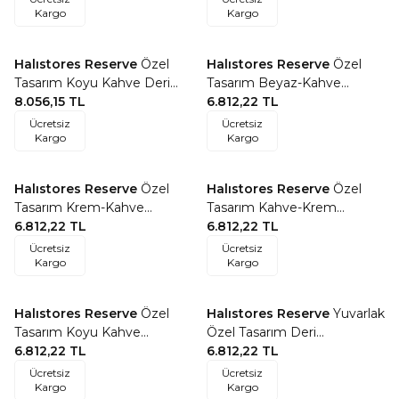
Kargo
Kargo
Halıstores Reserve
Özel
Halıstores Reserve
Özel
Favorilere Ekle
Favorilere Ekle
Tasarım Koyu Kahve Deri
Tasarım Beyaz-Kahve
Patchwork Halı
8.056,15
TL
Yuvarlak Deri Patchwork
6.812,22
TL
Halı
Ücretsiz
Ücretsiz
Kargo
Kargo
Halıstores Reserve
Özel
Halıstores Reserve
Özel
Favorilere Ekle
Favorilere Ekle
Tasarım Krem-Kahve
Tasarım Kahve-Krem
Yuvarlak Deri Patchwork
6.812,22
TL
Yuvarlak Deri Patchwork
6.812,22
TL
Halı
Halı
Ücretsiz
Ücretsiz
Kargo
Kargo
Halıstores Reserve
Özel
Halıstores Reserve
Yuvarlak
Favorilere Ekle
Favorilere Ekle
Tasarım Koyu Kahve
Özel Tasarım Deri
Yuvarlak Deri Patchwork
6.812,22
TL
Patchwork Halı
6.812,22
TL
Halı
Ücretsiz
Ücretsiz
Kargo
Kargo