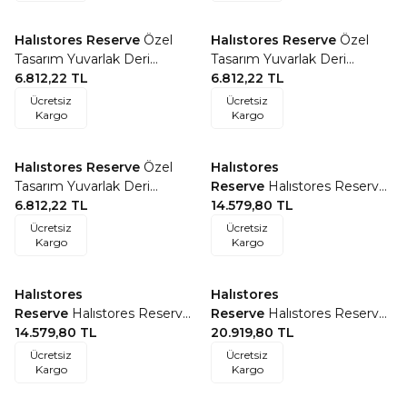
Halıstores Reserve
Özel
Halıstores Reserve
Özel
Favorilere Ekle
Favorilere Ekle
Tasarım Yuvarlak Deri
Tasarım Yuvarlak Deri
Patchwork Halı Kahve-Krem
6.812,22
TL
Patchwork Halı Açık Kahve
6.812,22
TL
Ücretsiz
Ücretsiz
Kargo
Kargo
Halıstores Reserve
Özel
Halıstores
Favorilere Ekle
Favorilere Ekle
Tasarım Yuvarlak Deri
Reserve
Halıstores Reserve
Patchwork Halı Koyu Kahve
6.812,22
TL
Renkli Kareler Halı Q534E
14.579,80
TL
Ücretsiz
Ücretsiz
Kargo
Kargo
Halıstores
Halıstores
Favorilere Ekle
Favorilere Ekle
Reserve
Halıstores Reserve
Reserve
Halıstores Reserve
Renkli Kareler Halı Q534A
14.579,80
TL
Çerçeveli Tasarım Halı
20.919,80
TL
Q495E
Ücretsiz
Ücretsiz
Kargo
Kargo