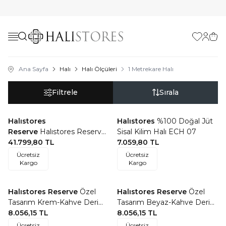
Favorilerim
Hesabı
Sepe
Ana Sayfa
Halı
Halı Ölçüleri
1 Metrekare Halı
Filtrele
Sırala
Halıstores
Halıstores
%100 Doğal Jüt
Favorilere Ekle
Favorilere Ekle
Reserve
Halıstores Reserve
Sisal Kilim Halı ECH 07
Kişiye Özel Tasarım Yolluk
41.799,80
TL
7.059,80
TL
Halı Renkli Kareler 02
Ücretsiz
Ücretsiz
Kargo
Kargo
Halıstores Reserve
Özel
Halıstores Reserve
Özel
Favorilere Ekle
Favorilere Ekle
Tasarım Krem-Kahve Deri
Tasarım Beyaz-Kahve Deri
Patchwork Halı
8.056,15
TL
Patchwork Halı
8.056,15
TL
Ücretsiz
Ücretsiz