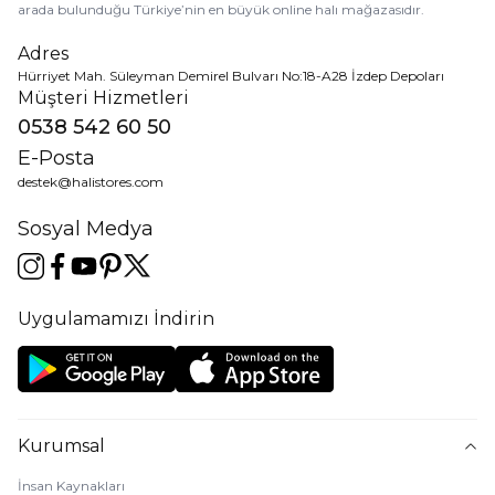
arada bulunduğu Türkiye’nin en büyük online halı mağazasıdır.
Adres
Hürriyet Mah. Süleyman Demirel Bulvarı No:18-A28 İzdep Depoları
Müşteri Hizmetleri
0538 542 60 50
E-Posta
destek@halistores.com
Sosyal Medya
Uygulamamızı İndirin
Kurumsal
İnsan Kaynakları