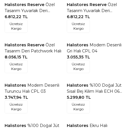
Halıstores Reserve
Özel
Halıstores Reserve
Özel
Favorilere Ekle
Favorilere Ekle
Tasarım Yuvarlak Deri
Tasarım Yuvarlak Deri
Patchwork Halı Kahve
6.812,22
TL
Patchwork Halı
6.812,22
TL
Ücretsiz
Ücretsiz
Kargo
Kargo
Halıstores Reserve
Özel
Halıstores
Modern Desenli
Favorilere Ekle
Favorilere Ekle
Tasarım Deri Patchwork Halı
Gri Halı CPL 04
8.056,15
TL
3.055,35
TL
Ücretsiz
Ücretsiz
Kargo
Kargo
Halıstores
Modern Desenli
Halıstores
%100 Doğal Jüt
Favorilere Ekle
Favorilere Ekle
Turuncu Halı CPL 03
Sisal Bej Kilim Halı ECH 06
3.747,94
TL
Natural
5.299,80
TL
Ücretsiz
Ücretsiz
Kargo
Kargo
Halıstores
%100 Doğal Jüt
Halıstores
Ekru Halı