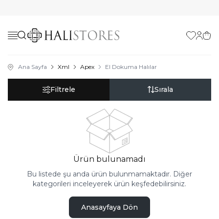
Favorilerim
Hesabı
Sepe
Ana Sayfa
Xml
Apex
El Dokuma Halılar
Filtrele
Sırala
Ürün bulunamadı
Bu listede şu anda ürün bulunmamaktadır. Diğer
kategorileri inceleyerek ürün keşfedebilirsiniz.
Anasayfaya Dön