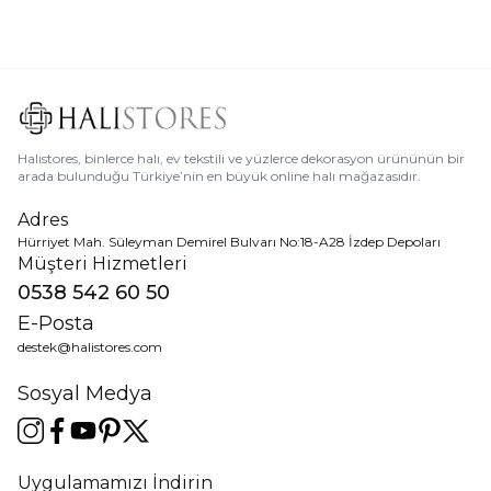
Halıstores, binlerce halı, ev tekstili ve yüzlerce dekorasyon ürününün bir
arada bulunduğu Türkiye’nin en büyük online halı mağazasıdır.
Adres
Hürriyet Mah. Süleyman Demirel Bulvarı No:18-A28 İzdep Depoları
Müşteri Hizmetleri
0538 542 60 50
E-Posta
destek@halistores.com
Sosyal Medya
Uygulamamızı İndirin