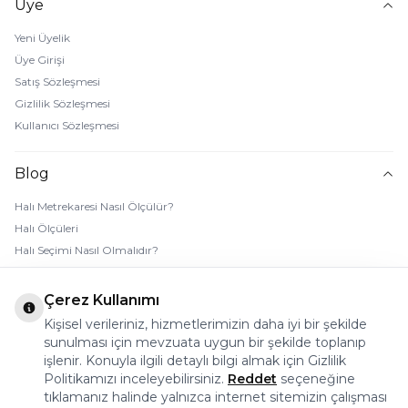
Üye
Yeni Üyelik
Üye Girişi
Satış Sözleşmesi
Gizlilik Sözleşmesi
Kullanıcı Sözleşmesi
Blog
Halı Metrekaresi Nasıl Ölçülür?
Halı Ölçüleri
Halı Seçimi Nasıl Olmalıdır?
Halı Rengi Nasıl Seçilir?
Halı Temizliği Nasıl Yapılır?
Çerez Kullanımı
Bebek Halı Temizliği Nasıl Yapılır?
Kişisel verileriniz, hizmetlerimizin daha iyi bir şekilde
7 Adımda Halı Lekesi Çıkarma
sunulması için mevzuata uygun bir şekilde toplanıp
işlenir. Konuyla ilgili detaylı bilgi almak için Gizlilik
Halı Kaydırmaz Ped Nasıl Kullanılır?
Politikamızı inceleyebilirsiniz.
Reddet
seçeneğine
tıklamanız halinde yalnızca internet sitemizin çalışması
© 2026 Halı Stores Her Hakkı Saklıdır, Kopyalanamaz.