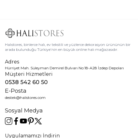
Halıstores, binlerce halı, ev tekstili ve yüzlerce dekorasyon ürününün bir
arada bulunduğu Türkiye’nin en büyük online halı mağazasıdır.
Adres
Hürriyet Mah. Süleyman Demirel Bulvarı No:18-A28 İzdep Depoları
Müşteri Hizmetleri
0538 542 60 50
E-Posta
destek@halistores.com
Sosyal Medya
Uygulamamızı İndirin