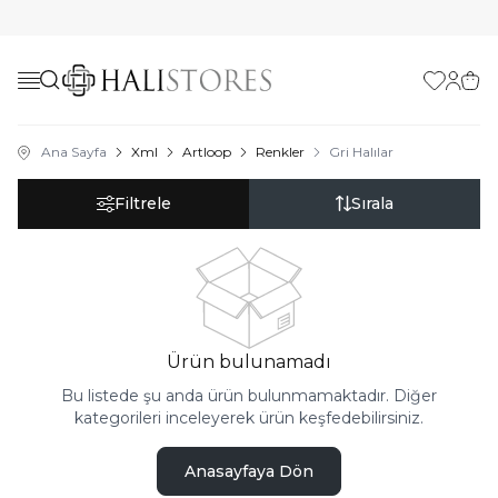
Favorilerim
Hesabı
Sepe
Ana Sayfa
Xml
Artloop
Renkler
Gri Halılar
Filtrele
Sırala
Ürün bulunamadı
Bu listede şu anda ürün bulunmamaktadır. Diğer
kategorileri inceleyerek ürün keşfedebilirsiniz.
Anasayfaya Dön