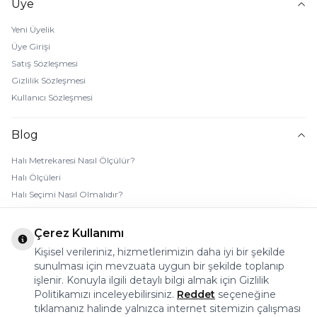
Üye
Yeni Üyelik
Üye Girişi
Satış Sözleşmesi
Gizlilik Sözleşmesi
Kullanıcı Sözleşmesi
Blog
Halı Metrekaresi Nasıl Ölçülür?
Halı Ölçüleri
Halı Seçimi Nasıl Olmalıdır?
Halı Rengi Nasıl Seçilir?
Halı Temizliği Nasıl Yapılır?
Çerez Kullanımı
Bebek Halı Temizliği Nasıl Yapılır?
Kişisel verileriniz, hizmetlerimizin daha iyi bir şekilde
7 Adımda Halı Lekesi Çıkarma
sunulması için mevzuata uygun bir şekilde toplanıp
işlenir. Konuyla ilgili detaylı bilgi almak için Gizlilik
Halı Kaydırmaz Ped Nasıl Kullanılır?
Politikamızı inceleyebilirsiniz.
Reddet
seçeneğine
tıklamanız halinde yalnızca internet sitemizin çalışması
© 2026 Halı Stores Her Hakkı Saklıdır, Kopyalanamaz.