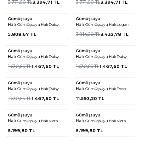
3.771,90
TL
3.394,71
TL
3.771,90
TL
3.394,71
TL
Gümüşsuyu
Gümüşsuyu
Yeni Ürün
Favorilere Ekle
Favorilere Ekle
Halı
Gümüşsuyu Halı Daisy
Halı
Gümüşsuyu Halı Lugano
%
10
16666 Bej Oval Halı
17882 Multi Tozumaz Halı
5.808,67
TL
3.814,20
TL
3.432,78
TL
Gümüşsuyu
Gümüşsuyu
%
10
%
10
Favorilere Ekle
Favorilere Ekle
Halı
Gümüşsuyu Halı Daisy
Halı
Gümüşsuyu Halı Daisy
16684 Krem
16688 Multi
1.630,66
TL
1.467,60
TL
1.630,66
TL
1.467,60
TL
Gümüşsuyu
Gümüşsuyu
%
10
Favorilere Ekle
Favorilere Ekle
Halı
Gümüşsuyu Halı Daisy
Halı
Gümüşsuyu Halı Deco
16684 Multi
Milano 17018 Bej
1.630,66
TL
1.467,60
TL
11.593,20
TL
Gümüşsuyu
Gümüşsuyu
Favorilere Ekle
Favorilere Ekle
Halı
Gümüşsuyu Halı Viera
Halı
Gümüşsuyu Halı Viera
11600 Mavi
11607 Mavi
5.199,80
TL
5.199,80
TL