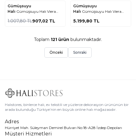
Gümüşsuyu
Gümüşsuyu
%
10
Favorilere Ekle
Favorilere Ekle
Halı
Gümüşsuyu Halı Viera
Halı
Gümüşsuyu Halı Viera
15598 Gri
15594 Sarı
1.007,80
TL
907,02
TL
5.199,80
TL
Toplam
121
ürün
bulunmaktadır.
Önceki
Sonraki
Halıstores, binlerce halı, ev tekstili ve yüzlerce dekorasyon ürününün bir
arada bulunduğu Türkiye’nin en büyük online halı mağazasıdır.
Adres
Hürriyet Mah. Süleyman Demirel Bulvarı No:18-A28 İzdep Depoları
Müşteri Hizmetleri