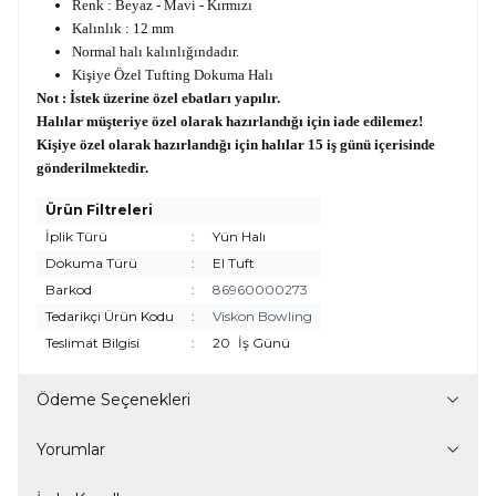
Renk : Beyaz - Mavi - Kırmızı
Kalınlık : 12 mm
Normal halı kalınlığındadır.
Kişiye Özel Tufting Dokuma Halı
Not : İstek üzerine özel ebatları yapılır.
Halılar müşteriye özel olarak hazırlandığı için iade edilemez!
Kişiye özel olarak hazırlandığı için halılar 15 iş günü içerisinde
gönderilmektedir.
Ürün Filtreleri
İplik Türü
:
Yün Halı
Dokuma Türü
:
El Tuft
Barkod
:
86960000273
Tedarikçi Ürün Kodu
:
Viskon Bowling
Teslimat Bilgisi
:
20
İş Günü
Ödeme Seçenekleri
Yorumlar