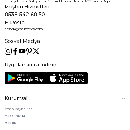
Hürriyet Mah. Süleyman Demirel Bulvarı No:18-A28 İzdep Depoları
Müşteri Hizmetleri
0538 542 60 50
E-Posta
destek@halistores.com
Sosyal Medya
Uygulamamızı İndirin
Kurumsal
İnsan Kaynakları
Hakkımızda
Bayilik