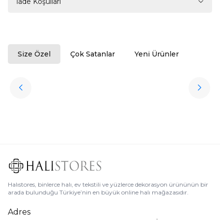
İade Koşulları
Size Özel
Çok Satanlar
Yeni Ürünler
ükendi
Halıstores
Antrasit Peluş Yıkanabilir Halı
Favorilere Ekle
3.909,80
TL
Ücretsiz
Kargo
Halıstores, binlerce halı, ev tekstili ve yüzlerce dekorasyon ürününün bir
arada bulunduğu Türkiye’nin en büyük online halı mağazasıdır.
Adres