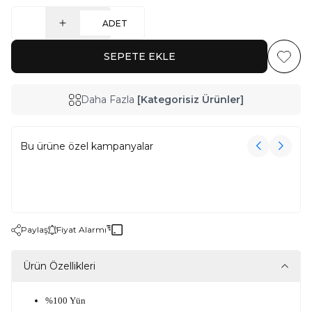
ADET
SEPETE EKLE
Favoriy
Daha Fazla
[Kategorisiz Ürünler]
Bu ürüne özel kampanyalar
3000₺ Üzeri Alışverişe Havlu Hediye!
3000₺ Üzeri Alışverişe Havlu Hediye!
Paylaş
Fiyat Alarmı
Ürün Özellikleri
%100 Yün