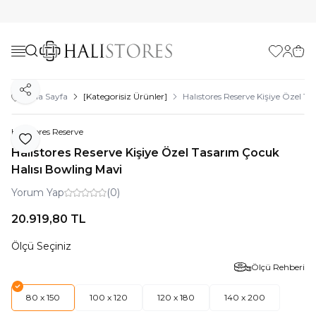
Favorilerim
Hesabı
Sepe
Paylaş
Ana Sayfa
[Kategorisiz Ürünler]
Halıstores Reserve Kişiye Özel T
Halıstores Reserve
Favoriye Ekle
Halıstores Reserve Kişiye Özel Tasarım Çocuk
Halısı Bowling Mavi
Yorum Yap
(0)
20.919,80
TL
Ölçü Seçiniz
Ölçü Rehberi
80 x 150
100 x 120
120 x 180
140 x 200