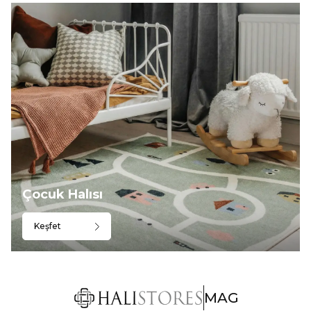
Çocuk Halısı
Keşfet
MAG