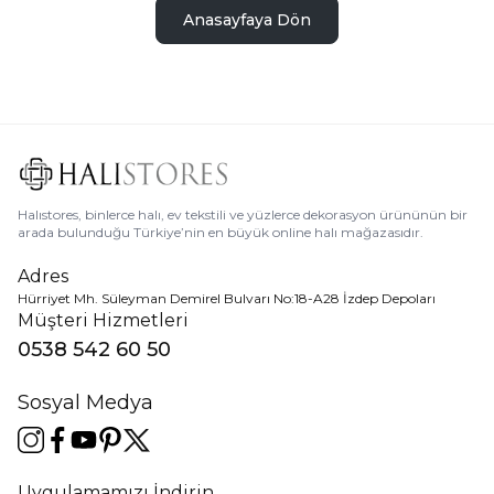
Anasayfaya Dön
Halıstores, binlerce halı, ev tekstili ve yüzlerce dekorasyon ürününün bir
arada bulunduğu Türkiye’nin en büyük online halı mağazasıdır.
Adres
Hürriyet Mh. Süleyman Demirel Bulvarı No:18-A28 İzdep Depoları
Müşteri Hizmetleri
0538 542 60 50
Sosyal Medya
Uygulamamızı İndirin