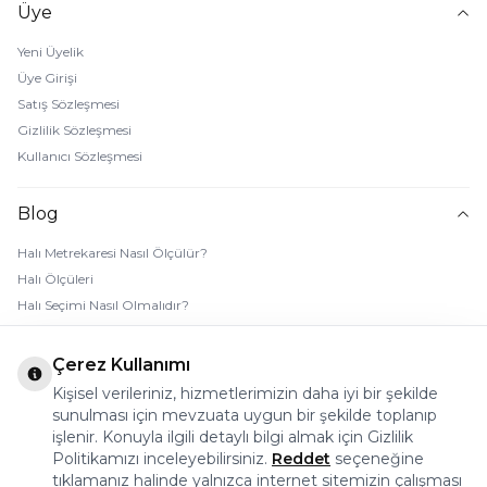
Üye
Yeni Üyelik
Üye Girişi
Satış Sözleşmesi
Gizlilik Sözleşmesi
Kullanıcı Sözleşmesi
Blog
Halı Metrekaresi Nasıl Ölçülür?
Halı Ölçüleri
Halı Seçimi Nasıl Olmalıdır?
Halı Rengi Nasıl Seçilir?
Halı Temizliği Nasıl Yapılır?
Çerez Kullanımı
Bebek Halı Temizliği Nasıl Yapılır?
Kişisel verileriniz, hizmetlerimizin daha iyi bir şekilde
7 Adımda Halı Lekesi Çıkarma
sunulması için mevzuata uygun bir şekilde toplanıp
işlenir. Konuyla ilgili detaylı bilgi almak için Gizlilik
Halı Kaydırmaz Ped Nasıl Kullanılır?
Politikamızı inceleyebilirsiniz.
Reddet
seçeneğine
tıklamanız halinde yalnızca internet sitemizin çalışması