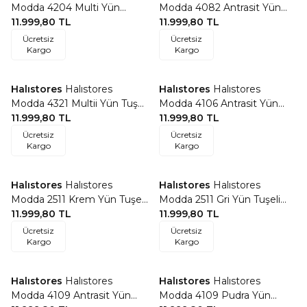
Favorilere Ekle
Favorilere Ekle
Modda 4204 Multi Yün
Modda 4082 Antrasit Yün
Tuşeli Akrilik Modern Saçaklı
11.999,80
TL
Tuşeli Akrilik Modern Saçaklı
11.999,80
TL
Salon Halısı
Salon Halısı
Ücretsiz
Ücretsiz
Kargo
Kargo
Halıstores
Halıstores
Halıstores
Halıstores
Favorilere Ekle
Favorilere Ekle
Modda 4321 Multii Yün Tuşeli
Modda 4106 Antrasit Yün
Akrilik Modern Saçaklı Salon
11.999,80
TL
Tuşeli Akrilik Modern Saçaklı
11.999,80
TL
Halısı
Makine Halısı
Ücretsiz
Ücretsiz
Kargo
Kargo
Halıstores
Halıstores
Halıstores
Halıstores
Favorilere Ekle
Favorilere Ekle
Modda 2511 Krem Yün Tuşeli
Modda 2511 Gri Yün Tuşeli
Akrilik Modern Saçaklı
11.999,80
TL
Akrilik Modern Saçaklı
11.999,80
TL
Makine Halısı
Makine Halısı
Ücretsiz
Ücretsiz
Kargo
Kargo
Halıstores
Halıstores
Halıstores
Halıstores
Favorilere Ekle
Favorilere Ekle
Modda 4109 Antrasit Yün
Modda 4109 Pudra Yün