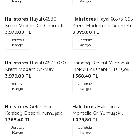
Kargo
Kargo
Halıstores
Hayal 66580
Halıstores
Hayal 66573-095
Favorilere Ekle
Favorilere Ekle
Krem Modern Gri Geometrik
Krem Modern Gri Geometrik
Şekilli Saçaklı Salon Halısı
3.979,80
TL
Şekilli Saçaklı Salon Halısı
3.979,80
TL
Ücretsiz
Ücretsiz
Kargo
Kargo
Halıstores
Hayal 66573-030
Karabağ Desenli Yumuşak
Favorilere Ekle
Favorilere Ekle
Krem Modern Gri-Mavi
Dokulu Yıkanabilir Halı Çok
Geometrik Şekilli Saçaklı
3.979,80
TL
Renkli
1.368,40
TL
Salon Halısı
Ücretsiz
Ücretsiz
Kargo
Kargo
Halıstores
Geleneksel
Halıstores
Halıstores
Favorilere Ekle
Favorilere Ekle
Karabağ Desenli Yumuşak
Montella Gri Yumuşak
Dokulu Yıkanabilir Halı Çok
1.368,40
TL
Dokulu Oturma Odası Çocuk
1.079,80
TL
Renkli
Odası Salon Mutfak Halısı
Ücretsiz
Ücretsiz
Kargo
Kargo