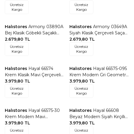
Ücretsiz
Ücretsiz
Kargo
Kargo
Halıstores
Armony 03890A
Halıstores
Armony 03649A
Favorilere Ekle
Favorilere Ekle
Bej Klasik Göbekli Saçaklı
Siyah Klasik Çerçeveli Saçaklı
Salon Halısı
2.679,80
TL
Salon Halısı
2.679,80
TL
Ücretsiz
Ücretsiz
Kargo
Kargo
Halıstores
Hayal 66574
Halıstores
Hayal 66575-095
Favorilere Ekle
Favorilere Ekle
Krem Klasik Mavi Çerçeveli
Krem Modern Gri Geometrik
Saçaklı Salon Halısı
3.979,80
TL
Şekilli Saçaklı Salon Halısı
3.979,80
TL
Ücretsiz
Ücretsiz
Kargo
Kargo
Halıstores
Hayal 66575-30
Halıstores
Hayal 66608
Favorilere Ekle
Favorilere Ekle
Krem Modern Mavi
Beyaz Modern Siyah Kırçıllı
Geometrik Şekilli Saçaklı
3.979,80
TL
Saçaklı Salon Halısı
3.979,80
TL
Salon Halısı
Ücretsiz
Ücretsiz