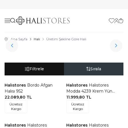
Favorilerim
Hesabı
Sepe
Ana Sayfa
Halı
Üretim Şekline Göre Halı
Makina Halısı
Filtrele
Sırala
Halıstores
Bordo Afgan
Halıstores
Halıstores
Favorilere Ekle
Favorilere Ekle
Halısı 952
Modda 4239 Krem Yün
22.089,80
TL
Tuşeli Akrilik Modern Saçaklı
11.999,80
TL
Salon Halısı
Ücretsiz
Ücretsiz
Kargo
Kargo
Halıstores
Halıstores
Halıstores
Halıstores