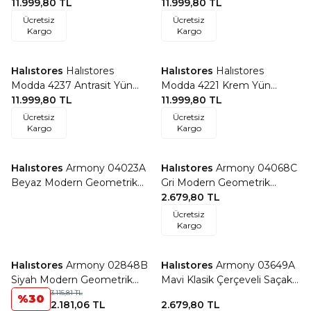
Tuşeli Akrilik Modern Saçaklı
11.999,80
TL
Tuşeli Akrilik Modern Saçaklı
11.999,80
TL
Makine Halısı
Makine Halısı
Ücretsiz
Ücretsiz
Kargo
Kargo
Halıstores
Halıstores
Halıstores
Halıstores
Favorilere Ekle
Favorilere Ekle
Modda 4237 Antrasit Yün
Modda 4221 Krem Yün
Tuşeli Akrilik Modern Saçaklı
11.999,80
TL
Tuşeli Akrilik Modern Saçaklı
11.999,80
TL
Makine Halısı
Makine Halısı
Ücretsiz
Ücretsiz
Kargo
Kargo
Halıstores
Armony 04023A
Halıstores
Armony 04068C
Favorilere Ekle
Favorilere Ekle
Beyaz Modern Geometrik
Gri Modern Geometrik
Desenli Saçaklı Salon Halısı
Desenli Saçaklı Salon Halısı
2.679,80
TL
Ücretsiz
Kargo
Halıstores
Armony 02848B
Halıstores
Armony 03649A
Favorilere Ekle
Favorilere Ekle
Siyah Modern Geometrik
Mavi Klasik Çerçeveli Saçaklı
Desenli Saçaklı Salon Halısı
3.115,81
TL
Salon Halısı
%
30
2.181,06
TL
2.679,80
TL