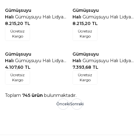
Gümüşsuyu
Gümüşsuyu
Favorilere Ekle
Favorilere Ekle
Halı
Gümüşsuyu Halı Lidya
Halı
Gümüşsuyu Halı Lidya
16111 Krem
8.215,20
TL
16110 Vizon
8.215,20
TL
Ücretsiz
Ücretsiz
Kargo
Kargo
Gümüşsuyu
Gümüşsuyu
Favorilere Ekle
Favorilere Ekle
Halı
Gümüşsuyu Halı Lidya
Halı
Gümüşsuyu Halı Lidya
16114 Gri
4.107,60
TL
16113 Vizon
7.393,68
TL
Ücretsiz
Ücretsiz
Kargo
Kargo
Toplam
745
ürün
bulunmaktadır.
Önceki
Sonraki