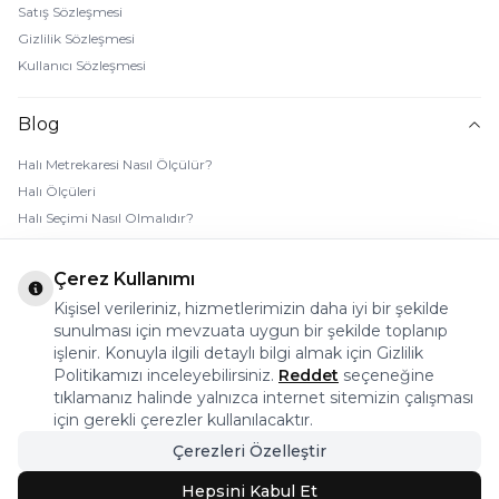
Satış Sözleşmesi
Gizlilik Sözleşmesi
Kullanıcı Sözleşmesi
Blog
Halı Metrekaresi Nasıl Ölçülür?
Halı Ölçüleri
Halı Seçimi Nasıl Olmalıdır?
Halı Rengi Nasıl Seçilir?
Halı Temizliği Nasıl Yapılır?
Çerez Kullanımı
Bebek Halı Temizliği Nasıl Yapılır?
Kişisel verileriniz, hizmetlerimizin daha iyi bir şekilde
7 Adımda Halı Lekesi Çıkarma
sunulması için mevzuata uygun bir şekilde toplanıp
Halı Kaydırmaz Ped Nasıl Kullanılır?
işlenir. Konuyla ilgili detaylı bilgi almak için Gizlilik
Politikamızı inceleyebilirsiniz.
Reddet
seçeneğine
tıklamanız halinde yalnızca internet sitemizin çalışması
© 2026 Halı Stores Her Hakkı Saklıdır, Kopyalanamaz.
için gerekli çerezler kullanılacaktır.
Çerezleri Özelleştir
Bu firma ETBİS’e kayıtlıdır.
Hepsini Kabul Et