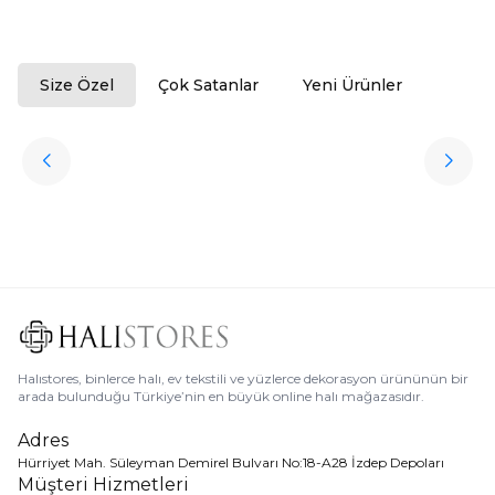
Size Özel
Çok Satanlar
Yeni Ürünler
ükendi
Halıstores
Antrasit Peluş Yıkanabilir Halı
Favorilere Ekle
3.909,80
TL
Ücretsiz
Kargo
Halıstores, binlerce halı, ev tekstili ve yüzlerce dekorasyon ürününün bir
arada bulunduğu Türkiye’nin en büyük online halı mağazasıdır.
Adres
Hürriyet Mah. Süleyman Demirel Bulvarı No:18-A28 İzdep Depoları
Müşteri Hizmetleri