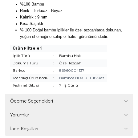
%100 Bambu
Renk : Turkuaz - Beyaz
Kalınlık : 9 mm
Kısa Saçaklı
% 100 Doğal bambu iplikler ile özel tezgahlarda dokunan,
yoğun el emeğine sahip el halısı görünümündedir.
Ürün Filtreleri
İplik Türü
:
Bambu Halı
Dokuma Türü
:
Özel Tezgah
Barkod
:
86960004137
Tedarikçi Ürün Kodu
:
Bambos HDX 01 Turkuaz
Teslimat Bilgisi
:
7
İş Günü
Ödeme Seçenekleri
Yorumlar
İade Koşulları