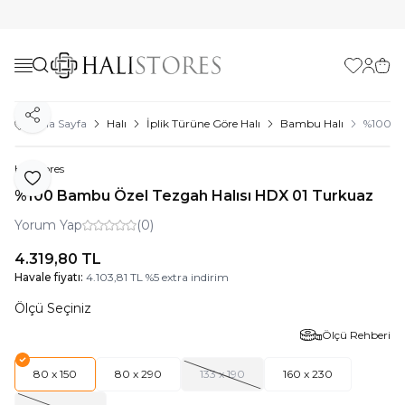
Favorilerim
Hesabı
Sepe
Paylaş
Ana Sayfa
Halı
İplik Türüne Göre Halı
Bambu Halı
%100 Ba
Halıstores
Favoriye Ekle
%100 Bambu Özel Tezgah Halısı HDX 01 Turkuaz
Yorum Yap
(0)
4.319,80
TL
Havale fiyatı:
4.103,81
TL
%
5
extra indirim
Ölçü Seçiniz
Ölçü Rehberi
80 x 150
80 x 290
133 x 190
160 x 230