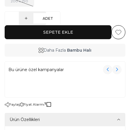
200 x 290
ADET
SEPETE EKLE
Favoriy
Daha Fazla
Bambu Halı
Bu ürüne özel kampanyalar
3000₺ Üzeri Alışverişe Havlu Hediye!
3000₺ Üzeri Alışverişe Havlu Hediye!
Paylaş
Fiyat Alarmı
Ürün Özellikleri