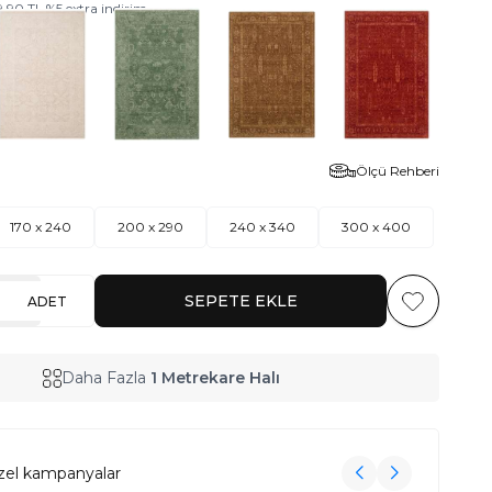
9,90
TL
%
5
extra indirim
ivert
Ölçü Rehberi
170 x 240
200 x 290
240 x 340
300 x 400
SEPETE EKLE
ADET
Favoriye Ekl
Daha Fazla
1 Metrekare Halı
zel kampanyalar