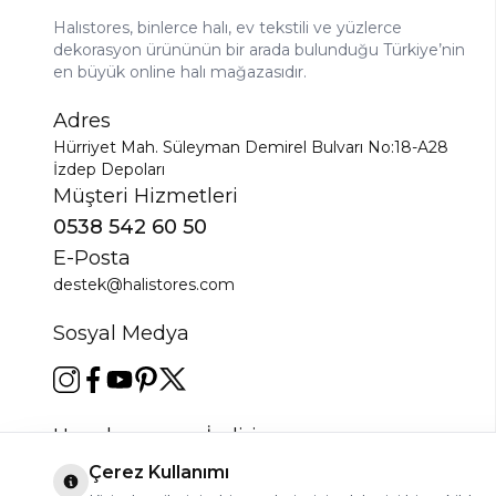
Halıstores, binlerce halı, ev tekstili ve yüzlerce
dekorasyon ürününün bir arada bulunduğu Türkiye’nin
en büyük online halı mağazasıdır.
Adres
Hürriyet Mah. Süleyman Demirel Bulvarı No:18-A28
İzdep Depoları
Müşteri Hizmetleri
0538 542 60 50
E-Posta
destek@halistores.com
Sosyal Medya
Uygulamamızı İndirin
Çerez Kullanımı