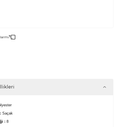
3000₺ Üzeri Alışverişe Havlu Hediye!
3000₺ Üzeri Alışverişe Havlu Hediye!
Alarmı
likleri
lyester
 :
Saçak
ği :
8