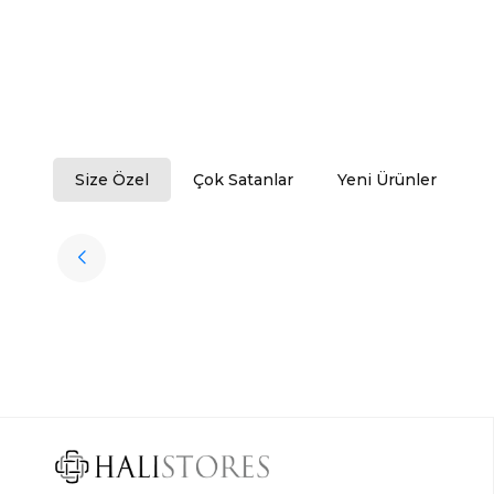
Size Özel
Çok Satanlar
Yeni Ürünler
Tükendi
Halıstores
Antrasit Peluş Yıkanabilir Halı
Favorilere Ekle
3.909,80
TL