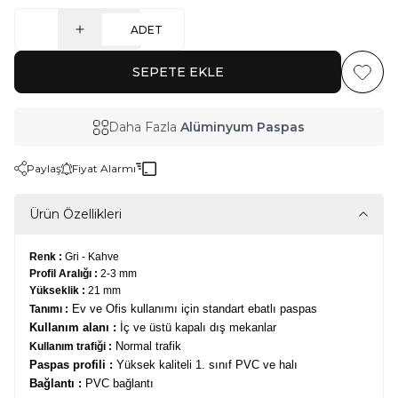
ADET
SEPETE EKLE
Favoriy
Daha Fazla
Alüminyum Paspas
Paylaş
Fiyat Alarmı
Ürün Özellikleri
Renk :
Gri - Kahve
Profil Aralığı :
2-3 mm
Yükseklik :
21 mm
Ev ve Ofis kullanımı için standart ebatlı paspas
Tanımı :
Kullanım alanı :
İç ve üstü kapalı dış mekanlar
Normal trafik
Kullanım trafiği :
Paspas profili :
Yüksek kaliteli 1. sınıf PVC ve halı
Bağlantı :
P
VC bağlantı