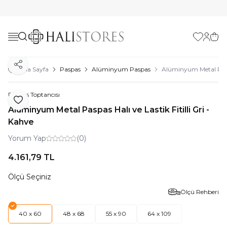
Favorilerim
Hesabı
Sepe
Paylaş
Ana Sayfa
Paspas
Alüminyum Paspas
Alüminyum Metal Paspas
Paspas Toptancısı
Favoriye Ekle
Alüminyum Metal Paspas Halı ve Lastik Fitilli Gri -
Kahve
Yorum Yap
(0)
4.161,79
TL
Ölçü Seçiniz
Ölçü Rehberi
40 x 60
48 x 68
55 x 90
64 x 109