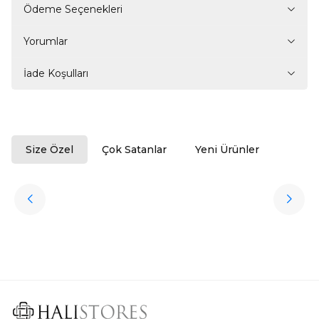
Ödeme Seçenekleri
Yorumlar
İade Koşulları
Size Özel
Çok Satanlar
Yeni Ürünler
ükendi
Halıstores
Antrasit Peluş Yıkanabilir Halı
Favorilere Ekle
3.909,80
TL
Ücretsiz
Kargo