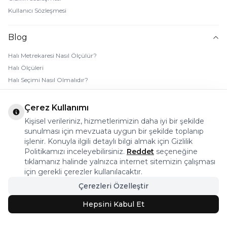
Kullanıcı Sözleşmesi
Blog
Halı Metrekaresi Nasıl Ölçülür?
Halı Ölçüleri
Halı Seçimi Nasıl Olmalıdır?
Halı Rengi Nasıl Seçilir?
Halı Temizliği Nasıl Yapılır?
Çerez Kullanımı
Bebek Halı Temizliği Nasıl Yapılır?
Kişisel verileriniz, hizmetlerimizin daha iyi bir şekilde
7 Adımda Halı Lekesi Çıkarma
sunulması için mevzuata uygun bir şekilde toplanıp
Halı Kaydırmaz Ped Nasıl Kullanılır?
işlenir. Konuyla ilgili detaylı bilgi almak için Gizlilik
Politikamızı inceleyebilirsiniz.
Reddet
seçeneğine
tıklamanız halinde yalnızca internet sitemizin çalışması
© 2026 Halı Stores Her Hakkı Saklıdır, Kopyalanamaz.
için gerekli çerezler kullanılacaktır.
Çerezleri Özelleştir
Bu firma ETBİS’e kayıtlıdır.
Hepsini Kabul Et