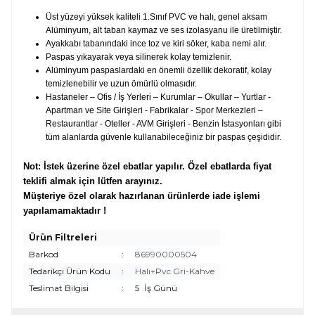
Üst yüzeyi yüksek kaliteli 1.Sınıf PVC ve halı, genel aksam
Alüminyum, alt taban kaymaz ve ses izolasyanu ile üretilmiştir.
Ayakkabı tabanındaki ince toz ve kiri söker, kaba nemi alır.
Paspas yıkayarak veya silinerek kolay temizlenir.
Alüminyum paspaslardaki en önemli özellik dekoratif, kolay
temizlenebilir ve uzun ömürlü olmasıdır.
Hastaneler – Ofis / İş Yerleri – Kurumlar – Okullar – Yurtlar -
Apartman ve Site Girişleri - Fabrikalar - Spor Merkezleri –
Restaurantlar - Oteller - AVM Girişleri - Benzin İstasyonları gibi
tüm alanlarda güvenle kullanabileceğiniz bir paspas çeşididir.
Not: İstek üzerine özel ebatlar yapılır. Özel ebatlarda fiyat
teklifi almak için lütfen arayınız.
Müşteriye özel olarak hazırlanan ürünlerde iade işlemi
yapılamamaktadır !
Ürün Filtreleri
Barkod
:
86990000504
Tedarikçi Ürün Kodu
:
Halı+Pvc Gri-Kahve
Teslimat Bilgisi
:
5
İş Günü