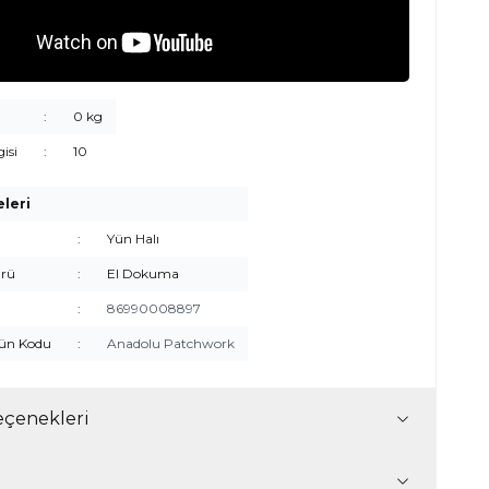
:
0 kg
gisi
:
10
eleri
:
Yün Halı
rü
:
El Dokuma
:
86990008897
rün Kodu
:
Anadolu Patchwork
çenekleri