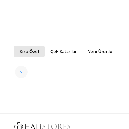
Size Özel
Çok Satanlar
Yeni Ürünler
Tükendi
Halıstores
Antrasit Peluş Yıkanabilir Halı
Favorilere Ekle
3.909,80
TL