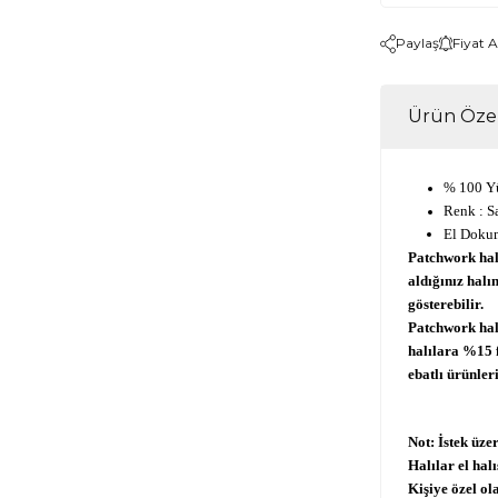
Paylaş
Fiyat 
Ürün Özel
% 100 Y
Renk : Sa
El Doku
Patchwork hal
aldığınız halı
gösterebilir.
Patchwork halı
halılara %15 f
ebatlı ürünler
Not: İstek üzer
Halılar el hal
Kişiye özel ol