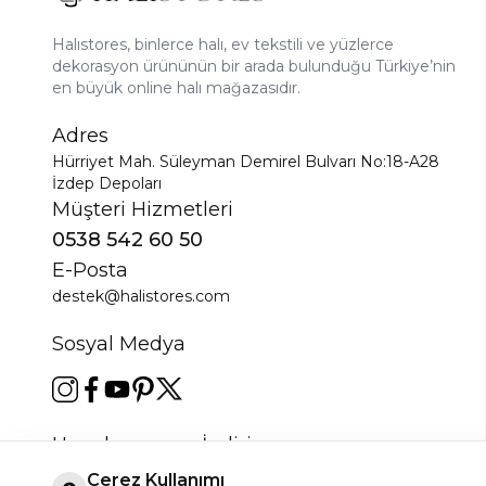
Halıstores, binlerce halı, ev tekstili ve yüzlerce
dekorasyon ürününün bir arada bulunduğu Türkiye’nin
en büyük online halı mağazasıdır.
Adres
Hürriyet Mah. Süleyman Demirel Bulvarı No:18-A28
İzdep Depoları
Müşteri Hizmetleri
0538 542 60 50
E-Posta
destek@halistores.com
Sosyal Medya
Uygulamamızı İndirin
Çerez Kullanımı