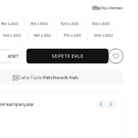
Ölçü Rehberi
80 x 200
80 x 300
100 x 200
100 x 300
140 x 200
160 x 230
170 x 240
200 x 300
SEPETE EKLE
ADET
Favoriye Ekl
Daha Fazla
Patchwork Halı
zel kampanyalar
3000₺ Üzeri Alışverişe Havlu Hediye!
3000₺ Üzeri Alışverişe Havlu Hediye!