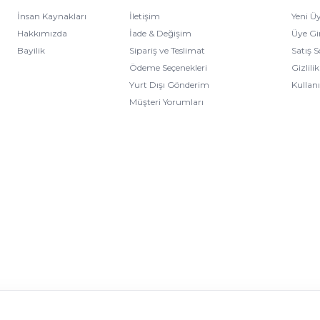
İnsan Kaynakları
İletişim
Yeni Üy
Hakkımızda
İade & Değişim
Üye Gir
Bayilik
Sipariş ve Teslimat
Satış 
Ödeme Seçenekleri
Gizlili
Yurt Dışı Gönderim
Kullan
Müşteri Yorumları