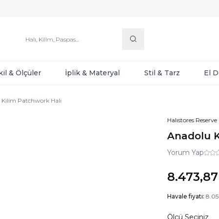
kil & Ölçüler
İplik & Materyal
Stil & Tarz
El 
 Kilim Patchwork Halı
Halıstores Reserve
Anadolu K
Yorum Yap
8.473,87
Havale fiyatı:
8.05
Ölçü Seçiniz