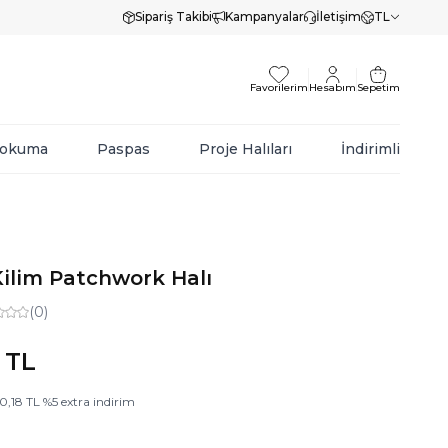
Sipariş Takibi
Kampanyalar
İletişim
TL
Favorilerim
Hesabım
Sepetim
Dokuma
Paspas
Proje Halıları
İndirimli
ilim Patchwork Halı
(0)
TL
0,18
TL
%
5
extra indirim