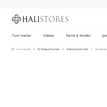
Tüm Halılar
Odalar
Renk & Model
Şe
Ana Sayfa
El Dokuma Halı
Patchwork Halı
Anadolu