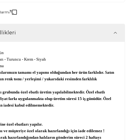
Alarmı
likleri
ün
rı - Turuncu - Krem - Siyah
ma
ılarımızn tamamı el yapımı olduğundan her ürün farklıdır. Satın
nın renk tonu / yerleşimi / yukarıdaki resimden farklılık
 grubunda özel ebatlı üretim yapılabilmektedir. Özel ebatlı
iyat farkı uygulanmakta olup üretim süresi 15 iş günüdür. Özel
in iadesi kabul edilmemektedir.
ine özel ebatları yapılır.
ısı ve müşteriye özel olarak hazırlandığı için iade edilemez !
arak hazırlandığından halıların gönderim süreci 2 haftayı