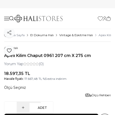
Favorilerim
Hesabı
Sepe
Paylaş
Ana Sayfa
El Dokuma Halı
Vintage & Eskitme Halı
Apex Kili
Apex Halı
Favoriye Ekle
Apex Kilim Chaput 0961 207 cm X 275 cm
Yorum Yap
(0)
18.597,35
TL
Havale fiyatı:
17.667,48
TL
%
5
extra indirim
Ölçü Seçiniz
Ölçü Rehberi
ADET