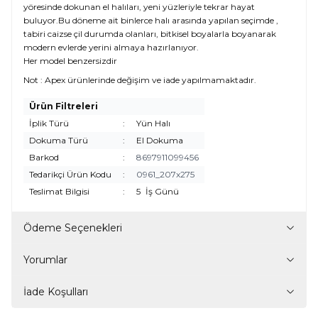
yöresinde dokunan el halıları, yeni yüzleriyle tekrar hayat
buluyor.Bu döneme ait binlerce halı arasında yapılan seçimde ,
tabiri caizse çil durumda olanları, bitkisel boyalarla boyanarak
modern evlerde yerini almaya hazırlanıyor.
Her model benzersizdir
Not : Apex ürünlerinde değişim ve iade yapılmamaktadır.
Ürün Filtreleri
İplik Türü
:
Yün Halı
Dokuma Türü
:
El Dokuma
Barkod
:
8697911099456
Tedarikçi Ürün Kodu
:
0961_207x275
Teslimat Bilgisi
:
5
İş Günü
Ödeme Seçenekleri
Yorumlar
İade Koşulları