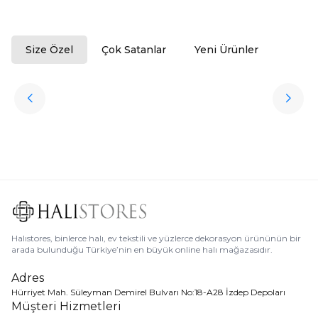
Size Özel
Çok Satanlar
Yeni Ürünler
ükendi
Halıstores
Antrasit Peluş Yıkanabilir Halı
Favorilere Ekle
3.909,80
TL
Ücretsiz
Kargo
Halıstores, binlerce halı, ev tekstili ve yüzlerce dekorasyon ürününün bir
arada bulunduğu Türkiye’nin en büyük online halı mağazasıdır.
Adres
Hürriyet Mah. Süleyman Demirel Bulvarı No:18-A28 İzdep Depoları
Müşteri Hizmetleri