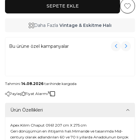
SEPETE EKLE
Favoriy
Daha Fazla
Vintage & Eskitme Halı
Bu ürüne özel kampanyalar
3000₺ Üzeri Alışverişe Havlu Hediye!
3000₺ Üzeri Alışverişe Havlu Hediye!
Tahmini
14.08.2026
tarihinde kargoda
Paylaş
Fiyat Alarmı
Ürün Özellikleri
Apex Kilim Chaput 0961 207 cm X 275 cm
Geri dönüşümün en ihtişamlı hali.Mimaride ve tasarımda Mid-
century olarak adlandırılan 60 ve 70 li yıllarda Anadolunun birçok