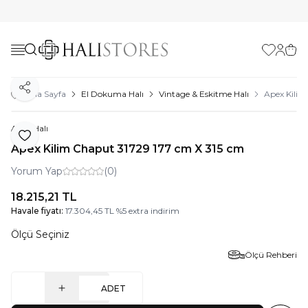
Favorilerim
Hesabı
Sepe
Paylaş
Ana Sayfa
El Dokuma Halı
Vintage & Eskitme Halı
Apex Kilim
Apex Halı
Favoriye Ekle
Apex Kilim Chaput 31729 177 cm X 315 cm
Yorum Yap
(0)
18.215,21
TL
Havale fiyatı:
17.304,45
TL
%
5
extra indirim
Ölçü Seçiniz
Ölçü Rehberi
ADET