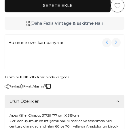
SEPETE EKLE
Favoriy
Daha Fazla
Vintage & Eskitme Halı
Bu ürüne özel kampanyalar
3000₺ Üzeri Alışverişe Havlu Hediye!
3000₺ Üzeri Alışverişe Havlu Hediye!
Tahmini
11.08.2026
tarihinde kargoda
Paylaş
Fiyat Alarmı
Ürün Özellikleri
Apex Kilim Chaput 31729 177 cm X 315 cm
Geri dönüşümün en ihtişamlı hali.Mimaride ve tasarımda Mid-
century olarak adlandırılan 60 ve 70 li yıllarda Anadolunun birçok