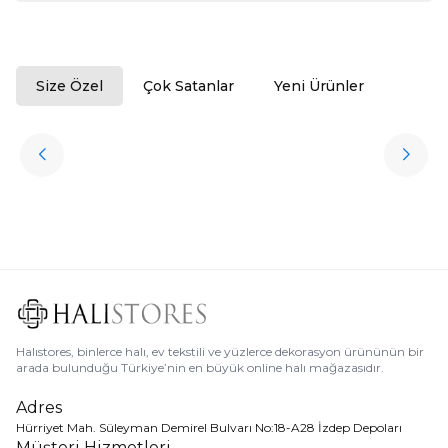
Size Özel
Çok Satanlar
Yeni Ürünler
ükendi
Halıstores
Antrasit Peluş Yıkanabilir Halı
Favorilere Ekle
3.909,80
TL
Ücretsiz
Kargo
Halıstores, binlerce halı, ev tekstili ve yüzlerce dekorasyon ürününün bir
arada bulunduğu Türkiye’nin en büyük online halı mağazasıdır.
Adres
Hürriyet Mah. Süleyman Demirel Bulvarı No:18-A28 İzdep Depoları
Müşteri Hizmetleri