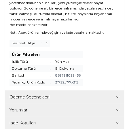
yöresinde dokunan el halıları, yeni yüzleriyle tekrar hayat
buluyor.Bu döneme ait binlerce halı arasında yapılan seçimde ,
tabiri caizse çil durumda olanları, bitkisel boyalarla boyanarak
modern evlerde yerini almaya hazırlanıyor.
Her model benzersizdir
Not : Apex ürünlerinde değişim ve iade yapılmamaktadır.
Teslimat Bilgisi
:
5
Ürün Filtreleri
İplik Türü
:
Yün Halı
Dokuma Türü
:
El Dokuma
Barkod
:
8697911099456
Tedarikçi Ürün Kodu
:
31729_177x315
Ödeme Seçenekleri
Yorumlar
İade Koşulları