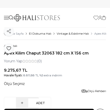
Favorilerim
Hesabı
Sepe
Paylaş
Ana Sayfa
El Dokuma Halı
Vintage & Eskitme Halı
Apex Kilim
Apex Halı
Favoriye Ekle
Apex Kilim Chaput 32063 182 cm X 156 cm
Yorum Yap
(0)
9.275,67
TL
Havale fiyatı:
8.811,88
TL
%
5
extra indirim
Ölçü Seçiniz
Ölçü Rehberi
ADET