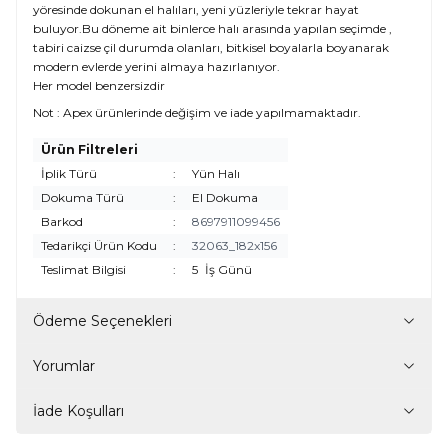
yöresinde dokunan el halıları, yeni yüzleriyle tekrar hayat
buluyor.Bu döneme ait binlerce halı arasında yapılan seçimde ,
tabiri caizse çil durumda olanları, bitkisel boyalarla boyanarak
modern evlerde yerini almaya hazırlanıyor.
Her model benzersizdir
Not : Apex ürünlerinde değişim ve iade yapılmamaktadır.
Ürün Filtreleri
İplik Türü
:
Yün Halı
Dokuma Türü
:
El Dokuma
Barkod
:
8697911099456
Tedarikçi Ürün Kodu
:
32063_182x156
Teslimat Bilgisi
:
5
İş Günü
Ödeme Seçenekleri
Yorumlar
İade Koşulları