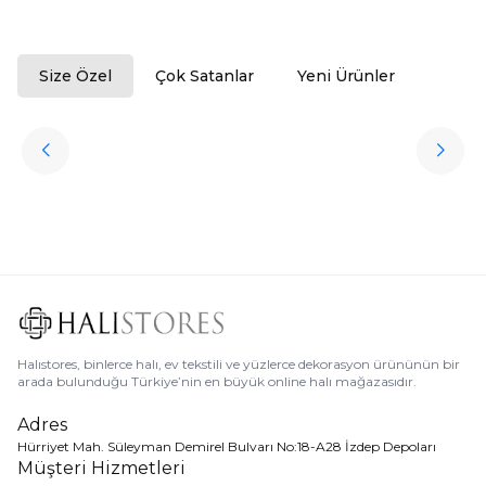
Size Özel
Çok Satanlar
Yeni Ürünler
ükendi
Halıstores
Antrasit Peluş Yıkanabilir Halı
Favorilere Ekle
3.909,80
TL
Ücretsiz
Kargo
Halıstores, binlerce halı, ev tekstili ve yüzlerce dekorasyon ürününün bir
arada bulunduğu Türkiye’nin en büyük online halı mağazasıdır.
Adres
Hürriyet Mah. Süleyman Demirel Bulvarı No:18-A28 İzdep Depoları
Müşteri Hizmetleri