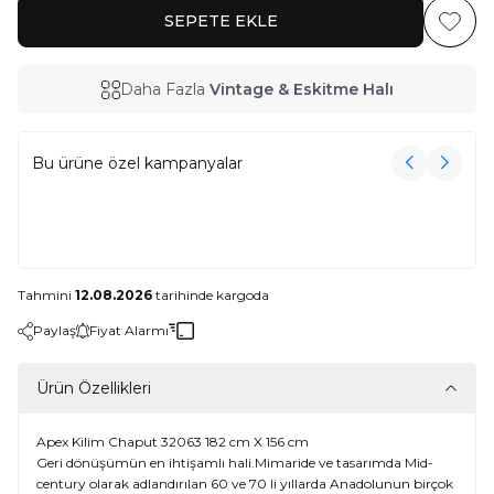
SEPETE EKLE
Favoriy
Daha Fazla
Vintage & Eskitme Halı
Bu ürüne özel kampanyalar
3000₺ Üzeri Alışverişe Havlu Hediye!
3000₺ Üzeri Alışverişe Havlu Hediye!
Tahmini
12.08.2026
tarihinde kargoda
Paylaş
Fiyat Alarmı
Ürün Özellikleri
Apex Kilim Chaput 32063 182 cm X 156 cm
Geri dönüşümün en ihtişamlı hali.Mimaride ve tasarımda Mid-
century olarak adlandırılan 60 ve 70 li yıllarda Anadolunun birçok