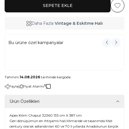
SEPETE EKLE
Favoriy
Daha Fazla
Vintage & Eskitme Halı
Bu ürüne özel kampanyalar
3000₺ Üzeri Alışverişe Havlu Hediye!
3000₺ Üzeri Alışverişe Havlu Hediye!
Tahmini
14.08.2026
tarihinde kargoda
Paylaş
Fiyat Alarmı
Ürün Özellikleri
Apex Kilim Chaput 32360 133 cm X 387 cm
Geri dönüşümün en ihtişamlı hali.Mimaride ve tasarımda Mid-
century olarak adlandırılan 60 ve 70 li yıllarda Anadolunun birçok