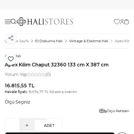
Favorilerim
Hesabı
Sepe
Paylaş
Ana Sayfa
El Dokuma Halı
Vintage & Eskitme Halı
Apex Kili
Apex Halı
Favoriye Ekle
Apex Kilim Chaput 32360 133 cm X 387 cm
Yorum Yap
(0)
16.815,55
TL
Havale fiyatı:
15.974,77
TL
%
5
extra indirim
Ölçü Seçiniz
Ölçü Rehberi
ADET