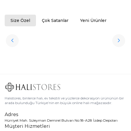
Size Özel
Çok Satanlar
Yeni Ürünler
ükendi
Halıstores
Antrasit Peluş Yıkanabilir Halı
Favorilere Ekle
3.909,80
TL
Ücretsiz
Kargo
Halıstores, binlerce halı, ev tekstili ve yüzlerce dekorasyon ürününün bir
arada bulunduğu Türkiye’nin en büyük online halı mağazasıdır.
Adres
Hürriyet Mah. Süleyman Demirel Bulvarı No:18-A28 İzdep Depoları
Müşteri Hizmetleri