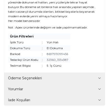
yöresinde dokunan el halıları, yeni yüzleriyle tekrar hayat
buluyor.Bu döneme ait binlerce halı arasında yapılan seçimde ,
tabiri caizse çil durumda olanları, bitkisel boyalarla boyanarak
modern evlerde yerini almaya hazırlanıyor.
Her model benzersizdir
Not : Apex ürünlerinde değişim ve iade yapılmamaktadır.
Ürün Filtreleri
İplik Türü
:
Yün Halı
Dokuma Türü
:
El Dokuma
Barkod
:
8697911099456
Tedarikçi Ürün Kodu
:
32360_133x387
Teslimat Bilgisi
:
5
İş Günü
Ödeme Seçenekleri
Yorumlar
İade Koşulları