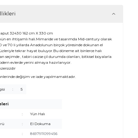
likleri
haput 32430 162 cm X 330 cm
n en ihtişamlı hali.Mimaride ve tasarımda Mid-century olarak
0 ve 70 li yıllarda Anadolunun birçok yöresinde dokunan el
 yüzleriyle tekrar hayat buluyor.Bu döneme ait binlerce halı
an seçimde , tabiri caizse çil durumda olanları, bitkisel boyalarla
ern evlerde yerini almaya hazırlanıyor.
zersizdir
ünlerinde değişim ve iade yapılmamaktadır.
gisi
:
5
eleri
:
Yün Halı
rü
:
El Dokuma
:
8697911099456