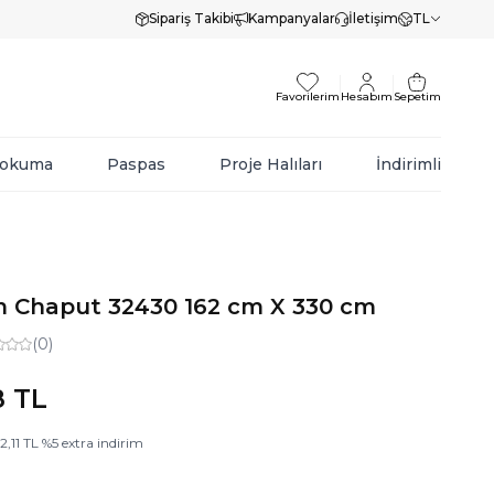
Sipariş Takibi
Kampanyalar
İletişim
TL
Favorilerim
Hesabım
Sepetim
Dokuma
Paspas
Proje Halıları
İndirimli
m Chaput 32430 162 cm X 330 cm
(0)
8
TL
2,11
TL
%
5
extra indirim