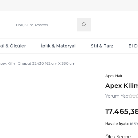
kil & Ölçüler
İplik & Materyal
Stil & Tarz
El 
pex Kilim Chaput 32430 162 cm X 330 cm
Apex Halı
Apex Kili
Yorum Yap
17.465,3
Havale fiyatı:
16.59
Ölçü Seçiniz