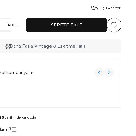
Ölçü Rehberi
SEPETE EKLE
ADET
Favoriye Ekl
Daha Fazla
Vintage & Eskitme Halı
zel kampanyalar
3000₺ Üzeri Alışverişe Havlu Hediye!
3000₺ Üzeri Alışverişe Havlu Hediye!
26
tarihinde kargoda
Alarmı