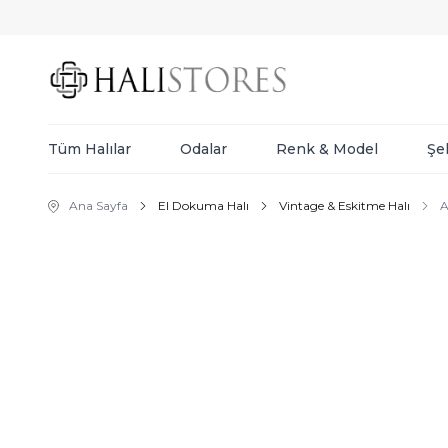
Tüm Halılar
Odalar
Renk & Model
Şe
Ana Sayfa
El Dokuma Halı
Vintage & Eskitme Halı
A