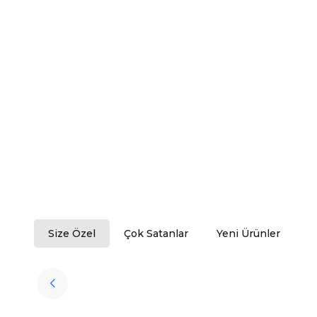
Size Özel
Çok Satanlar
Yeni Ürünler
Tükendi
Halıstores
Antrasit Peluş Yıkanabilir Halı
Favorilere Ekle
3.909,80
TL