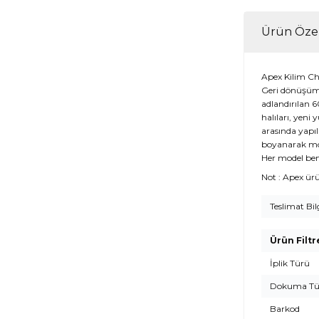
Ürün Özel
Apex Kilim C
Geri dönüşümü
adlandırılan 6
halıları, yeni
arasında yapıl
boyanarak mod
Her model ben
Not : Apex ür
Teslimat Bil
Ürün Filtr
İplik Türü
Dokuma Tü
Barkod