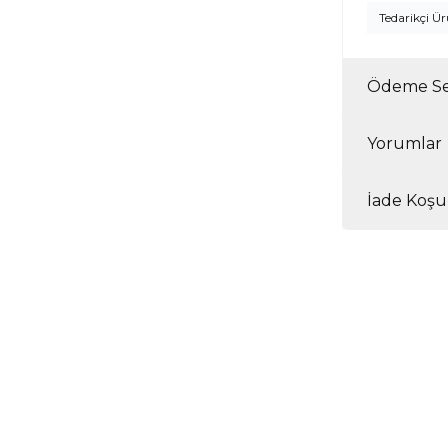
Tedarikçi Ü
Ödeme Se
Yorumlar
İade Koşul