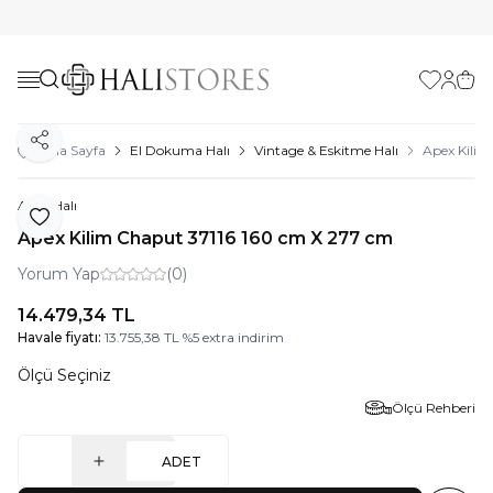
Favorilerim
Hesabı
Sepe
Paylaş
Ana Sayfa
El Dokuma Halı
Vintage & Eskitme Halı
Apex Kilim
Apex Halı
Favoriye Ekle
Apex Kilim Chaput 37116 160 cm X 277 cm
Yorum Yap
(0)
14.479,34
TL
Havale fiyatı:
13.755,38
TL
%
5
extra indirim
Ölçü Seçiniz
Ölçü Rehberi
ADET