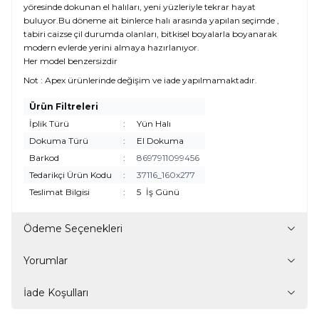
yöresinde dokunan el halıları, yeni yüzleriyle tekrar hayat
buluyor.Bu döneme ait binlerce halı arasında yapılan seçimde ,
tabiri caizse çil durumda olanları, bitkisel boyalarla boyanarak
modern evlerde yerini almaya hazırlanıyor.
Her model benzersizdir
Not : Apex ürünlerinde değişim ve iade yapılmamaktadır.
Ürün Filtreleri
İplik Türü
:
Yün Halı
Dokuma Türü
:
El Dokuma
Barkod
:
8697911099456
Tedarikçi Ürün Kodu
:
37116_160x277
Teslimat Bilgisi
:
5
İş Günü
Ödeme Seçenekleri
Yorumlar
İade Koşulları