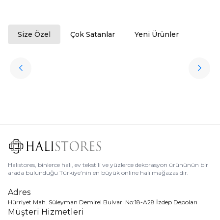
Size Özel
Çok Satanlar
Yeni Ürünler
ükendi
Halıstores
Antrasit Peluş Yıkanabilir Halı
Favorilere Ekle
3.909,80
TL
Ücretsiz
Kargo
Halıstores, binlerce halı, ev tekstili ve yüzlerce dekorasyon ürününün bir
arada bulunduğu Türkiye’nin en büyük online halı mağazasıdır.
Adres
Hürriyet Mah. Süleyman Demirel Bulvarı No:18-A28 İzdep Depoları
Müşteri Hizmetleri