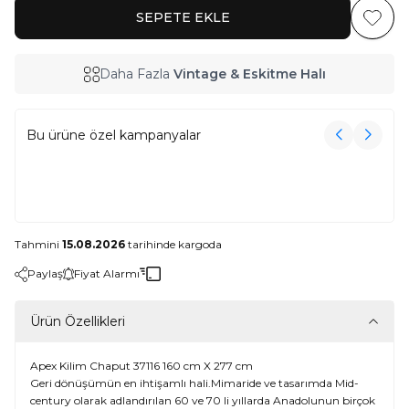
SEPETE EKLE
Favoriy
Daha Fazla
Vintage & Eskitme Halı
Bu ürüne özel kampanyalar
3000₺ Üzeri Alışverişe Havlu Hediye!
3000₺ Üzeri Alışverişe Havlu Hediye!
Tahmini
15.08.2026
tarihinde kargoda
Paylaş
Fiyat Alarmı
Ürün Özellikleri
Apex Kilim Chaput 37116 160 cm X 277 cm
Geri dönüşümün en ihtişamlı hali.Mimaride ve tasarımda Mid-
century olarak adlandırılan 60 ve 70 li yıllarda Anadolunun birçok