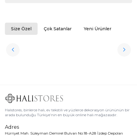
Size Özel
Çok Satanlar
Yeni Ürünler
ükendi
Halıstores
Antrasit Peluş Yıkanabilir Halı
Favorilere Ekle
3.909,80
TL
Ücretsiz
Kargo
Halıstores, binlerce halı, ev tekstili ve yüzlerce dekorasyon ürününün bir
arada bulunduğu Türkiye’nin en büyük online halı mağazasıdır.
Adres
Hürriyet Mah. Süleyman Demirel Bulvarı No:18-A28 İzdep Depoları