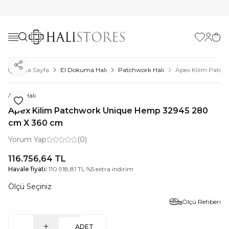
Favorilerim
Hesabı
Sepe
Paylaş
Ana Sayfa
El Dokuma Halı
Patchwork Halı
Apex Kilim Patc
Apex Halı
Favoriye Ekle
Apex Kilim Patchwork Unique Hemp 32945 280
cm X 360 cm
Yorum Yap
(0)
116.756,64
TL
Havale fiyatı:
110.918,81
TL
%
5
extra indirim
Ölçü Seçiniz
Ölçü Rehberi
ADET