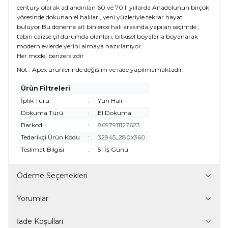
century olarak adlandırılan 60 ve 70 li yıllarda Anadolunun birçok
yöresinde dokunan el halıları, yeni yüzleriyle tekrar hayat
buluyor.Bu döneme ait binlerce halı arasında yapılan seçimde ,
tabiri caizse çil durumda olanları, bitkisel boyalarla boyanarak
modern evlerde yerini almaya hazırlanıyor.
Her model benzersizdir
Not : Apex ürünlerinde değişim ve iade yapılmamaktadır.
Ürün Filtreleri
İplik Türü
:
Yün Halı
Dokuma Türü
:
El Dokuma
Barkod
:
8697911127623
Tedarikçi Ürün Kodu
:
32945_280x360
Teslimat Bilgisi
:
5
İş Günü
Ödeme Seçenekleri
Yorumlar
İade Koşulları