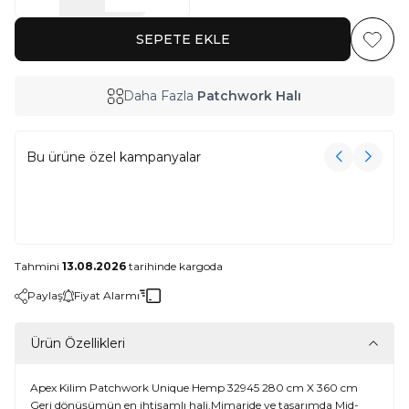
SEPETE EKLE
Favoriy
Daha Fazla
Patchwork Halı
Bu ürüne özel kampanyalar
3000₺ Üzeri Alışverişe Havlu Hediye!
3000₺ Üzeri Alışverişe Havlu Hediye!
Tahmini
13.08.2026
tarihinde kargoda
Paylaş
Fiyat Alarmı
Ürün Özellikleri
Apex Kilim Patchwork Unique Hemp 32945 280 cm X 360 cm
Geri dönüşümün en ihtişamlı hali.Mimaride ve tasarımda Mid-