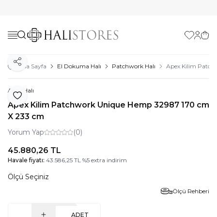
Favorilerim
Hesabı
Sepe
Paylaş
Ana Sayfa
El Dokuma Halı
Patchwork Halı
Apex Kilim Patch
Apex Halı
Favoriye Ekle
Apex Kilim Patchwork Unique Hemp 32987 170 cm
X 233 cm
Yorum Yap
(0)
45.880,26
TL
Havale fiyatı:
43.586,25
TL
%
5
extra indirim
Ölçü Seçiniz
Ölçü Rehberi
ADET