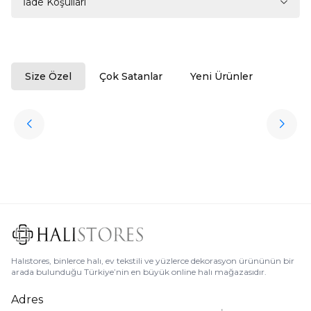
İade Koşulları
Size Özel
Çok Satanlar
Yeni Ürünler
ükendi
Halıstores
Antrasit Peluş Yıkanabilir Halı
Favorilere Ekle
3.909,80
TL
Ücretsiz
Kargo
Halıstores, binlerce halı, ev tekstili ve yüzlerce dekorasyon ürününün bir
arada bulunduğu Türkiye’nin en büyük online halı mağazasıdır.
Adres