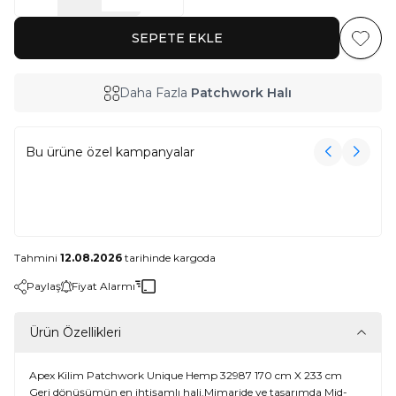
SEPETE EKLE
Favoriy
Daha Fazla
Patchwork Halı
Bu ürüne özel kampanyalar
3000₺ Üzeri Alışverişe Havlu Hediye!
3000₺ Üzeri Alışverişe Havlu Hediye!
Tahmini
12.08.2026
tarihinde kargoda
Paylaş
Fiyat Alarmı
Ürün Özellikleri
Apex Kilim Patchwork Unique Hemp 32987 170 cm X 233 cm
Geri dönüşümün en ihtişamlı hali.Mimaride ve tasarımda Mid-