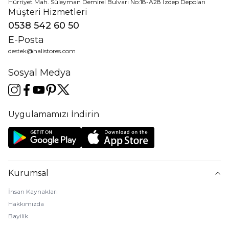
Hürriyet Mah. Süleyman Demirel Bulvarı No:18-A28 İzdep Depoları
Müşteri Hizmetleri
0538 542 60 50
E-Posta
destek@halistores.com
Sosyal Medya
Uygulamamızı İndirin
Kurumsal
İnsan Kaynakları
Hakkımızda
Bayilik