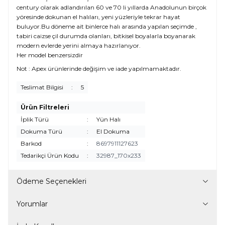
century olarak adlandırılan 60 ve 70 li yıllarda Anadolunun birçok
yöresinde dokunan el halıları, yeni yüzleriyle tekrar hayat
buluyor.Bu döneme ait binlerce halı arasında yapılan seçimde ,
tabiri caizse çil durumda olanları, bitkisel boyalarla boyanarak
modern evlerde yerini almaya hazırlanıyor.
Her model benzersizdir
Not : Apex ürünlerinde değişim ve iade yapılmamaktadır.
Teslimat Bilgisi
:
5
Ürün Filtreleri
İplik Türü
:
Yün Halı
Dokuma Türü
:
El Dokuma
Barkod
:
8697911127623
Tedarikçi Ürün Kodu
:
32987_170x233
Ödeme Seçenekleri
Yorumlar