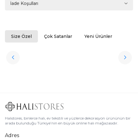
İade Koşulları
Size Özel
Çok Satanlar
Yeni Ürünler
ükendi
Halıstores
Antrasit Peluş Yıkanabilir Halı
Favorilere Ekle
3.909,80
TL
Ücretsiz
Kargo
Halıstores, binlerce halı, ev tekstili ve yüzlerce dekorasyon ürününün bir
arada bulunduğu Türkiye’nin en büyük online halı mağazasıdır.
Adres