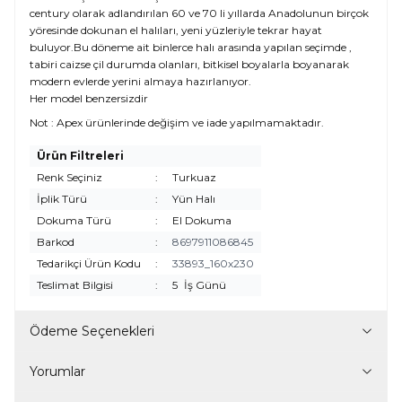
century olarak adlandırılan 60 ve 70 li yıllarda Anadolunun birçok
yöresinde dokunan el halıları, yeni yüzleriyle tekrar hayat
buluyor.Bu döneme ait binlerce halı arasında yapılan seçimde ,
tabiri caizse çil durumda olanları, bitkisel boyalarla boyanarak
modern evlerde yerini almaya hazırlanıyor.
Her model benzersizdir
Not : Apex ürünlerinde değişim ve iade yapılmamaktadır.
Ürün Filtreleri
Renk Seçiniz
:
Turkuaz
İplik Türü
:
Yün Halı
Dokuma Türü
:
El Dokuma
Barkod
:
8697911086845
Tedarikçi Ürün Kodu
:
33893_160x230
Teslimat Bilgisi
:
5
İş Günü
Ödeme Seçenekleri
Yorumlar