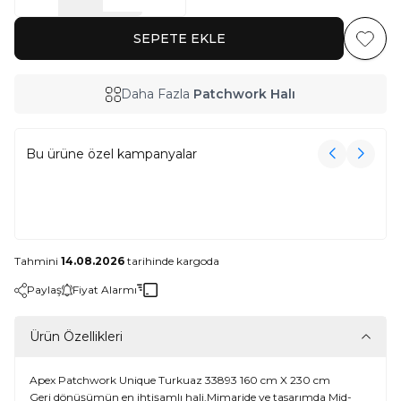
SEPETE EKLE
Favoriy
Daha Fazla
Patchwork Halı
Bu ürüne özel kampanyalar
3000₺ Üzeri Alışverişe Havlu Hediye!
3000₺ Üzeri Alışverişe Havlu Hediye!
Tahmini
14.08.2026
tarihinde kargoda
Paylaş
Fiyat Alarmı
Ürün Özellikleri
Apex Patchwork Unique Turkuaz 33893 160 cm X 230 cm
Geri dönüşümün en ihtişamlı hali.Mimaride ve tasarımda Mid-