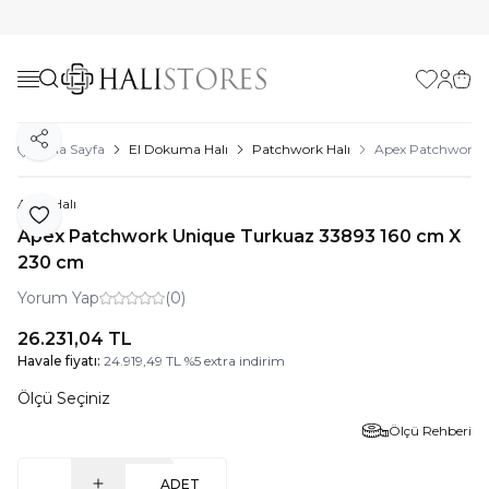
Favorilerim
Hesabı
Sepe
Paylaş
Ana Sayfa
El Dokuma Halı
Patchwork Halı
Apex Patchwork 
Apex Halı
Favoriye Ekle
Apex Patchwork Unique Turkuaz 33893 160 cm X
230 cm
Yorum Yap
(0)
26.231,04
TL
Havale fiyatı:
24.919,49
TL
%
5
extra indirim
Ölçü Seçiniz
Ölçü Rehberi
ADET