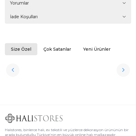
Yorumlar
İade Koşulları
Size Özel
Çok Satanlar
Yeni Ürünler
ükendi
Halıstores
Antrasit Peluş Yıkanabilir Halı
Favorilere Ekle
3.909,80
TL
Ücretsiz
Kargo
Halıstores, binlerce halı, ev tekstili ve yüzlerce dekorasyon ürününün bir
arada bulunduğu Türkiye’nin en büyük online halı mağazasıdır.