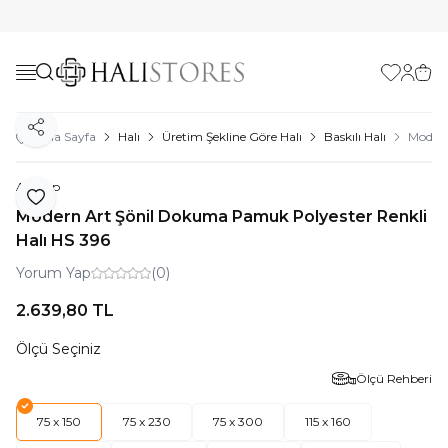
Favorilerim
Hesabı
Sepe
Paylaş
Ana Sayfa
Halı
Üretim Şekline Göre Halı
Baskılı Halı
Modern
Artloop
Favoriye Ekle
Modern Art Şönil Dokuma Pamuk Polyester Renkli
Halı HS 396
Yorum Yap
(0)
2.639,80
TL
Ölçü Seçiniz
Ölçü Rehberi
75 x 150
75 x 230
75 x 300
115 x 160