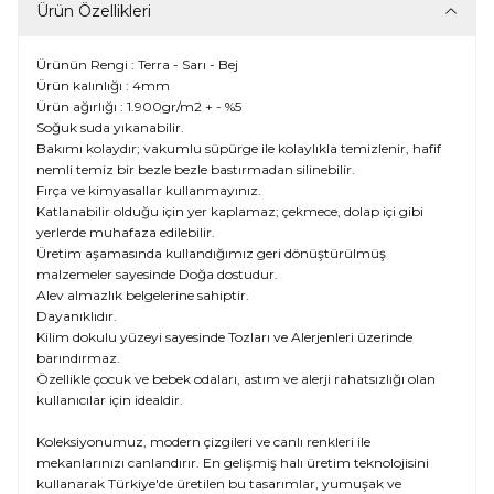
Ürün Özellikleri
Ürünün Rengi : Terra - Sarı - Bej
Ürün kalınlığı : 4mm
Ürün ağırlığı : 1.900gr/m2 + - %5
Soğuk suda yıkanabilir.
Bakımı kolaydır; vakumlu süpürge ile kolaylıkla temizlenir, hafif
nemli temiz bir bezle bezle bastırmadan silinebilir.
Fırça ve kimyasallar kullanmayınız.
Katlanabilir olduğu için yer kaplamaz; çekmece, dolap içi gibi
yerlerde muhafaza edilebilir.
Üretim aşamasında kullandığımız geri dönüştürülmüş
malzemeler sayesinde Doğa dostudur.
Alev almazlık belgelerine sahiptir.
Dayanıklıdır.
Kilim dokulu yüzeyi sayesinde Tozları ve Alerjenleri üzerinde
barındırmaz.
Özellikle çocuk ve bebek odaları, astım ve alerji rahatsızlığı olan
kullanıcılar için idealdir.
Koleksiyonumuz, modern çizgileri ve canlı renkleri ile
mekanlarınızı canlandırır. En gelişmiş halı üretim teknolojisini
kullanarak Türkiye'de üretilen bu tasarımlar, yumuşak ve