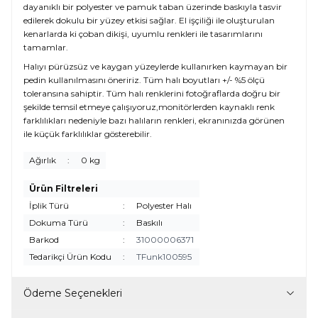
dayanıklı bir polyester ve pamuk taban üzerinde baskıyla tasvir
edilerek dokulu bir yüzey etkisi sağlar. El işçiliği ile oluşturulan
kenarlarda ki çoban dikişi, uyumlu renkleri ile tasarımlarını
tamamlar.
Halıyı pürüzsüz ve kaygan yüzeylerde kullanırken kaymayan bir
pedin kullanılmasını öneririz. Tüm halı boyutları +/- %5 ölçü
toleransına sahiptir. Tüm halı renklerini fotoğraflarda doğru bir
şekilde temsil etmeye çalışıyoruz,monitörlerden kaynaklı renk
farklılıkları nedeniyle bazı halıların renkleri, ekranınızda görünen
ile küçük farklılıklar gösterebilir.
Ağırlık
:
0 kg
Ürün Filtreleri
İplik Türü
:
Polyester Halı
Dokuma Türü
:
Baskılı
Barkod
:
31000006371
Tedarikçi Ürün Kodu
:
TFunk100595
Ödeme Seçenekleri