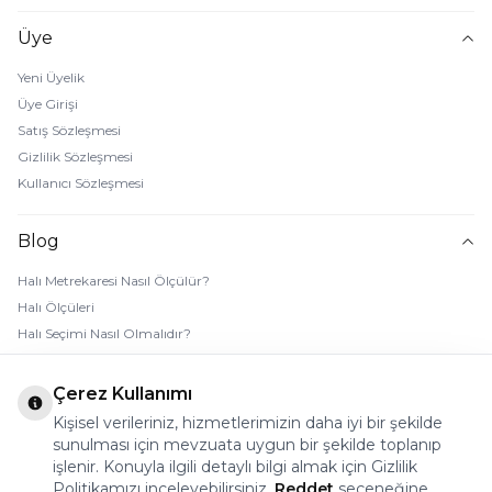
Üye
Yeni Üyelik
Üye Girişi
Satış Sözleşmesi
Gizlilik Sözleşmesi
Kullanıcı Sözleşmesi
Blog
Halı Metrekaresi Nasıl Ölçülür?
Halı Ölçüleri
Halı Seçimi Nasıl Olmalıdır?
Halı Rengi Nasıl Seçilir?
Halı Temizliği Nasıl Yapılır?
Çerez Kullanımı
Bebek Halı Temizliği Nasıl Yapılır?
Kişisel verileriniz, hizmetlerimizin daha iyi bir şekilde
7 Adımda Halı Lekesi Çıkarma
sunulması için mevzuata uygun bir şekilde toplanıp
Halı Kaydırmaz Ped Nasıl Kullanılır?
işlenir. Konuyla ilgili detaylı bilgi almak için Gizlilik
Politikamızı inceleyebilirsiniz.
Reddet
seçeneğine