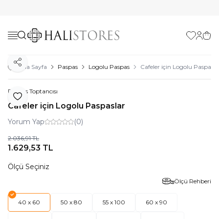
Favorilerim
Hesabı
Sepe
Paylaş
Ana Sayfa
Paspas
Logolu Paspas
Cafeler için Logolu Paspasla
Paspas Toptancısı
Favoriye Ekle
Cafeler için Logolu Paspaslar
Yorum Yap
(0)
2.036,91
TL
1.629,53
TL
Ölçü Seçiniz
Ölçü Rehberi
40 x 60
50 x 80
55 x 100
60 x 90