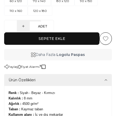
60 x 120
70 x 140
80 x 120
90 x 150
110 x 160
120 x 180
ADET
SEPETE EKLE
Favoriy
Daha Fazla
Logolu Paspas
Paylaş
Fiyat Alarmı
Ürün Özellikleri
Renk :
Siyah - Beyaz - Kırmızı
Kalınlık :
8 mm
Ağırlık :
4500 gr/m²
Taban :
Kaymaz taban
Kullanım alanı :
İç ve dış mekanlar