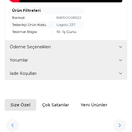
Ürün Filtreleri
Barkod
:
86990008522
Tedarikçi Ürün Kodu
:
Logolu 237
Teslimat Bilgisi
:
10
İş Günü
Ödeme Seçenekleri
Yorumlar
İade Koşulları
Size Özel
Çok Satanlar
Yeni Ürünler
ükendi
Halıstores
Antrasit Peluş Yıkanabilir Halı
Favorilere Ekle
3.909,80
TL