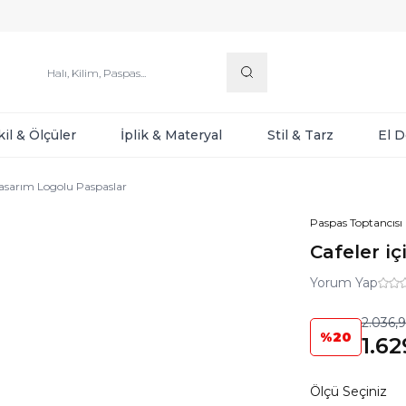
kil & Ölçüler
İplik & Materyal
Stil & Tarz
El 
Tasarım Logolu Paspaslar
Paspas Toptancısı
Cafeler i
Yorum Yap
2.036,9
%
20
1.62
Ölçü Seçiniz