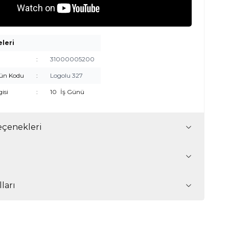
eleri
:
31000005200
rün Kodu
:
Logolu 327
gisi
:
10
İş Günü
çenekleri
ları