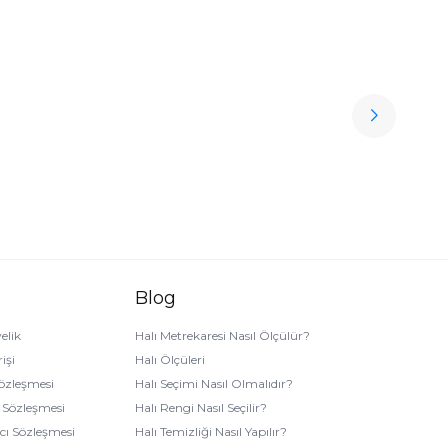
İvi
F
Ücretsiz
7.
Kargo
Blog
elik
Halı Metrekaresi Nasıl Ölçülür?
işi
Halı Ölçüleri
Sözleşmesi
Halı Seçimi Nasıl Olmalıdır?
k Sözleşmesi
Halı Rengi Nasıl Seçilir?
ıcı Sözleşmesi
Halı Temizliği Nasıl Yapılır?