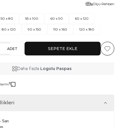
Ölçü Rehberi
50 x 80
55 x 100
60 x 90
60 x 120
80 x 120
90 x 150
110 x 160
120 x 180
SEPETE EKLE
ADET
Favoriye Ekl
Daha Fazla
Logolu Paspas
Alarmı
likleri
- Sarı
mm