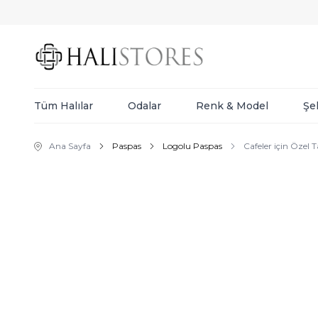
Tüm Halılar
Odalar
Renk & Model
Şe
Ana Sayfa
Paspas
Logolu Paspas
Cafeler için Özel 