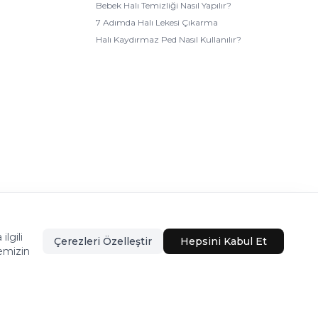
Bebek Halı Temizliği Nasıl Yapılır?
7 Adımda Halı Lekesi Çıkarma
Halı Kaydırmaz Ped Nasıl Kullanılır?
lgili
Bu firma ETBİS’e kayıtlıdır.
Çerezleri Özelleştir
Hepsini Kabul Et
emizin