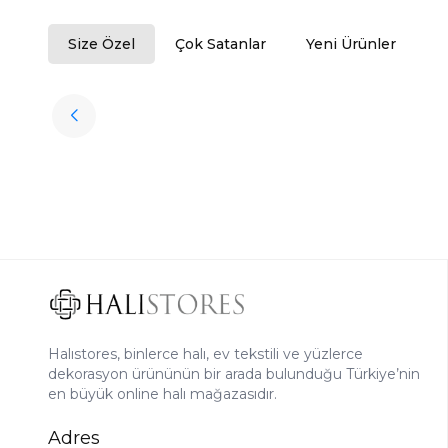
Size Özel
Çok Satanlar
Yeni Ürünler
Tükendi
Halıstores
Antrasit Peluş Yıkanabilir Halı
Favorilere Ekle
3.909,80
TL
Halıstores, binlerce halı, ev tekstili ve yüzlerce
dekorasyon ürününün bir arada bulunduğu Türkiye’nin
en büyük online halı mağazasıdır.
Adres