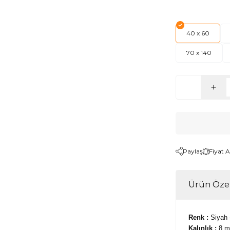
40 x 60
70 x 140
Paylaş
Fiyat 
Ürün Özel
Renk :
Siyah 
Kalınlık :
8 