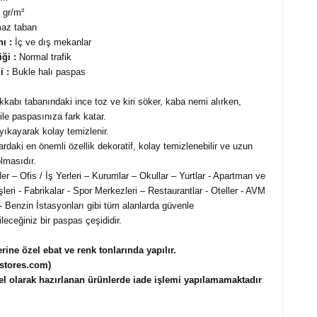
 gr/m²
az taban
ı :
İç ve dış mekanlar
ği :
Normal trafik
i :
Bukle halı paspas
kkabı tabanındaki ince toz ve kiri söker, kaba nemi alırken,
ile paspasınıza fark katar.
ıkayarak kolay temizlenir.
rdaki en önemli özellik dekoratif, kolay temizlenebilir ve uzun
lmasıdır.
er – Ofis / İş Yerleri – Kurumlar – Okullar – Yurtlar - Apartman ve
işleri - Fabrikalar - Spor Merkezleri – Restaurantlar - Oteller - AVM
i - Benzin İstasyonları gibi tüm alanlarda güvenle
ileceğiniz bir paspas çeşididir.
erine özel ebat ve renk tonlarında yapılır.
stores.com)
el olarak hazırlanan ürünlerde iade işlemi yapılamamaktadır