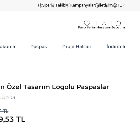
Sipariş Takibi
Kampanyalar
İletişim
TL
Favorilerim
Hesabım
Sepetim
Dokuma
Paspas
Proje Halıları
İndirimli
çin Özel Tasarım Logolu Paspaslar
(0)
1
TL
9,53
TL