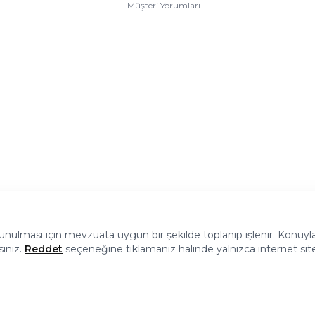
Müşteri Yorumları
 sunulması için mevzuata uygun bir şekilde toplanıp işlenir. Konuyla i
© 2026 Halı Stores Her Hakkı Saklıdır, Kopyalanamaz.
siniz.
Reddet
seçeneğine tıklamanız halinde yalnızca internet sit