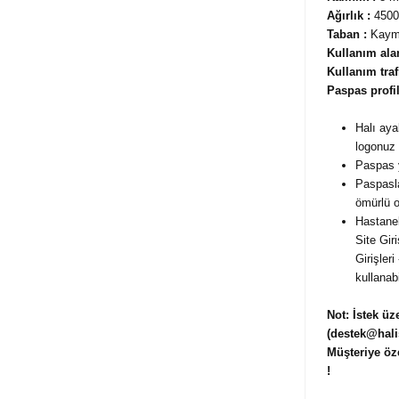
Ağırlık :
4500
Taban :
Kaym
Kullanım alan
Kullanım trafi
Paspas profil
Halı aya
logonuz 
Paspas y
Paspasla
ömürlü o
Hastanel
Site Gir
Girişler
kullanab
Not:
İstek üz
(destek@hali
Müşteriye öz
!