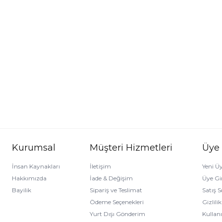
Kurumsal
Müşteri Hizmetleri
Üye
İnsan Kaynakları
İletişim
Yeni Üy
Hakkımızda
İade & Değişim
Üye Gir
Bayilik
Sipariş ve Teslimat
Satış 
Ödeme Seçenekleri
Gizlili
Yurt Dışı Gönderim
Kullan