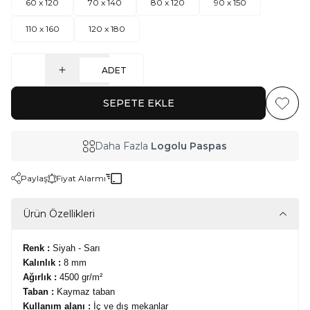
60 x 120
70 x 140
80 x 120
90 x 150
110 x 160
120 x 180
ADET
SEPETE EKLE
Favoriy
Daha Fazla
Logolu Paspas
Paylaş
Fiyat Alarmı
Ürün Özellikleri
Renk :
Siyah - Sarı
Kalınlık :
8 mm
Ağırlık :
4500 gr/m²
Taban :
Kaymaz taban
Kullanım alanı :
İç ve dış mekanlar