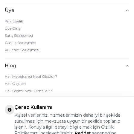
Üye
Yeni Üyelik
Üye Girişi
Satış Sözleşmesi
Gizlilik Sözleşmesi
Kullanıcı Sözleşmesi
Blog
Halı Metrekaresi Nasıl Ölçülür?
Halı Ölçüleri
Halı Seçimi Nasıl Olmalıdır?
Halı Rengi Nasıl Seçilir?
Halı Temizliği Nasıl Yapılır?
Çerez Kullanımı
Bebek Halı Temizliği Nasıl Yapılır?
Kişisel verileriniz, hizmetlerimizin daha iyi bir şekilde
7 Adımda Halı Lekesi Çıkarma
sunulması için mevzuata uygun bir şekilde toplanıp
Halı Kaydırmaz Ped Nasıl Kullanılır?
işlenir. Konuyla ilgili detaylı bilgi almak için Gizlilik
Politikamızı inceleyebilirsiniz.
Reddet
seçeneğine