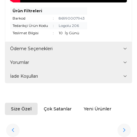
Ürün Filtreleri
Barkod
:
86990007943
Tedarikçi Ürün Kodu
:
Logolu 206
Teslimat Bilgisi
:
10
İş Günü
Ödeme Seçenekleri
Yorumlar
İade Koşulları
Size Özel
Çok Satanlar
Yeni Ürünler
ükendi
Halıstores
Antrasit Peluş Yıkanabilir Halı
Favorilere Ekle
3.909,80
TL