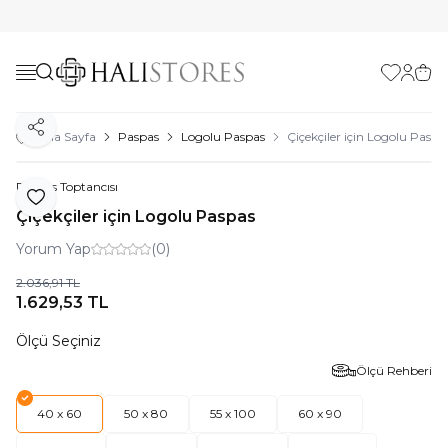
Favorilerim
Hesabı
Sepe
Paylaş
Ana Sayfa
Paspas
Logolu Paspas
Çiçekçiler için Logolu Paspa
Paspas Toptancısı
Favoriye Ekle
Çiçekçiler için Logolu Paspas
Yorum Yap
(0)
2.036,91
TL
1.629,53
TL
Ölçü Seçiniz
Ölçü Rehberi
40 x 60
50 x 80
55 x 100
60 x 90