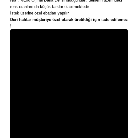
Not : %100 Orjinal Dana Derisi olduğundan, derilerin üzerindeki
renk oranlarında küçük farklar olabilmektedir.
İstek üzerine özel ebatları yapılır.
Deri halılar müşteriye özel olarak üretildiği için iade edilemez
!