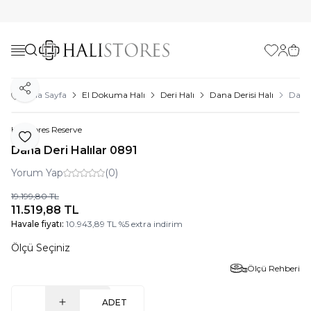
Favorilerim
Hesabı
Sepe
Paylaş
Ana Sayfa
El Dokuma Halı
Deri Halı
Dana Derisi Halı
Dana 
Halıstores Reserve
Favoriye Ekle
Dana Deri Halılar 0891
Yorum Yap
(0)
19.199,80
TL
11.519,88
TL
Havale fiyatı:
10.943,89
TL
%
5
extra indirim
Ölçü Seçiniz
Ölçü Rehberi
ADET