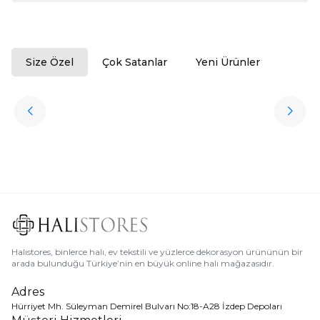
Size Özel
Çok Satanlar
Yeni Ürünler
ükendi
Halıstores
Antrasit Peluş Yıkanabilir Halı
Favorilere Ekle
3.909,80
TL
Ücretsiz
Kargo
Halıstores, binlerce halı, ev tekstili ve yüzlerce dekorasyon ürününün bir
arada bulunduğu Türkiye’nin en büyük online halı mağazasıdır.
Adres
Hürriyet Mh. Süleyman Demirel Bulvarı No:18-A28 İzdep Depoları