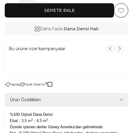
SEPETE EKLE
Favoriy
Daha Fazla
Dana Derisi Halı
Bu ürüne özel kampanyalar
3000₺ Üzeri Alışverişe Havlu Hediye!
3000₺ Üzeri Alışverişe Havlu Hediye!
Paylaş
Fiyat Alarmı
Ürün Özellikleri
%100 Orjinal Dana Derisi
2
2
Ebat : 3,5 m
- 4,5 m
Özenle işlenen deriler Güney Amerika’dan gelmektedir.