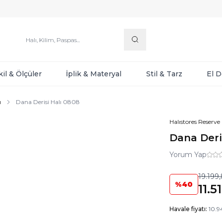
kil & Ölçüler
İplik & Materyal
Stil & Tarz
El 
ı
Dana Derisi Halı 0808
Halıstores Reserve
Dana Deri
Yorum Yap
19.199
%
40
11.5
Havale fiyatı:
10.9