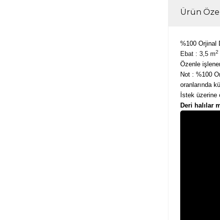
Ürün Özel
%100 Orjinal 
2
Ebat : 3,5 m
Özenle işlene
Not : %100 Orj
oranlarında kü
İstek üzerine ö
Deri halılar 