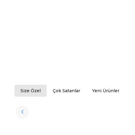
Size Özel
Çok Satanlar
Yeni Ürünler
Tükendi
Halıstores
Antrasit Peluş Yıkanabilir Halı
Favorilere Ekle
3.909,80
TL