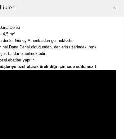
likleri
Dana Derisi
2
- 4,5 m
n deriler Güney Amerika’dan gelmektedir.
inal Dana Derisi olduğundan, derilerin üzerindeki renk
çük farklar olabilmektedir.
zel ebatları yapılır.
müşteriye özel olarak üretildiği için iade edilemez !