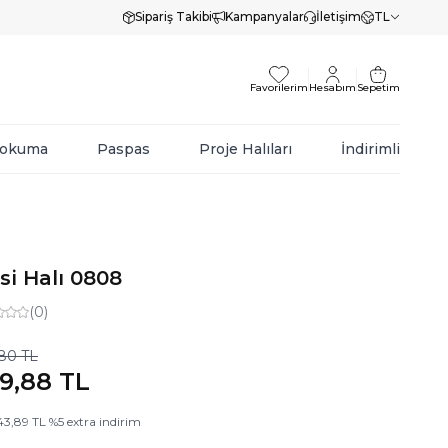
Sipariş Takibi
Kampanyalar
İletişim
TL
Favorilerim
Hesabım
Sepetim
Dokuma
Paspas
Proje Halıları
İndirimli
si Halı 0808
(0)
,80
TL
19,88
TL
43,89
TL
%
5
extra indirim