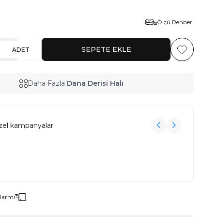
Ölçü Rehberi
SEPETE EKLE
ADET
Favoriye Ekl
Daha Fazla
Dana Derisi Halı
zel kampanyalar
3000₺ Üzeri Alışverişe Havlu Hediye!
3000₺ Üzeri Alışverişe Havlu Hediye!
Alarmı