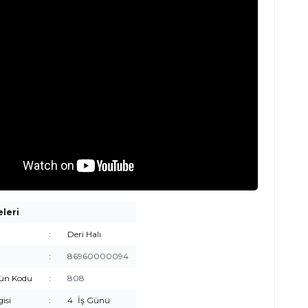
eleri
:
Deri Halı
:
86960000094
rün Kodu
:
808
gisi
:
4
İş Günü