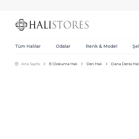
Tüm Halılar
Odalar
Renk & Model
Şe
Ana Sayfa
El Dokuma Halı
Deri Halı
Dana Derisi Hal