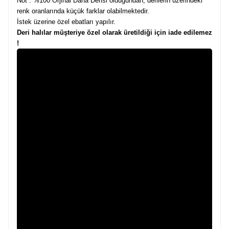
Not : %100 Orjinal Dana Derisi olduğundan, derilerin üzerindeki
renk oranlarında küçük farklar olabilmektedir.
İstek üzerine özel ebatları yapılır.
Deri halılar müşteriye özel olarak üretildiği için iade edilemez
!