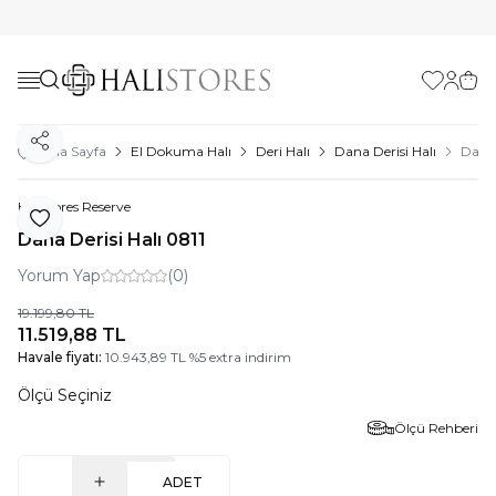
Favorilerim
Hesabı
Sepe
Paylaş
Ana Sayfa
El Dokuma Halı
Deri Halı
Dana Derisi Halı
Dana 
Halıstores Reserve
Favoriye Ekle
Dana Derisi Halı 0811
Yorum Yap
(0)
19.199,80
TL
11.519,88
TL
Havale fiyatı:
10.943,89
TL
%
5
extra indirim
Ölçü Seçiniz
Ölçü Rehberi
ADET