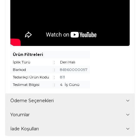
Ürün Filtreleri
İplik Türü
:
Deri Halı
Barkod
:
86960000097
Tedarikçi Ürün Kodu
:
811
Teslimat Bilgisi
:
4
İş Günü
Ödeme Seçenekleri
Yorumlar
İade Koşulları