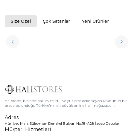
Size Özel
Çok Satanlar
Yeni Ürünler
ükendi
Halıstores
Antrasit Peluş Yıkanabilir Halı
Favorilere Ekle
3.909,80
TL
Ücretsiz
Kargo
Halıstores, binlerce halı, ev tekstili ve yüzlerce dekorasyon ürününün bir
arada bulunduğu Türkiye’nin en büyük online halı mağazasıdır.
Adres
Hürriyet Mah. Süleyman Demirel Bulvarı No:18-A28 İzdep Depoları
Müşteri Hizmetleri