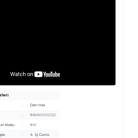
eleri
:
Deri Halı
:
86960000122
rün Kodu
:
841
gisi
:
4
İş Günü