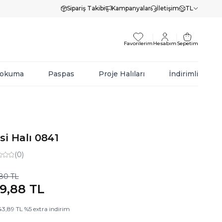
Sipariş Takibi
Kampanyalar
İletişim
TL
Favorilerim
Hesabım
Sepetim
Dokuma
Paspas
Proje Halıları
İndirimli
si Halı 0841
(0)
,80
TL
19,88
TL
43,89
TL
%
5
extra indirim