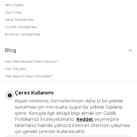
Yeni Üyelik
Üye Girişi
Satış Sözleşmesi
Gizlilik Sözleşmesi
Kullanıcı Sözleşmesi
Blog
Halı Metrekaresi Nasıl Ölçülür?
Halı Ölçüleri
Halı Seçimi Nasıl Olmalıdır?
Halı Rengi Nasıl Seçilir?
Halı Temizliği Nasıl Yapılır?
Çerez Kullanımı
Bebek Halı Temizliği Nasıl Yapılır?
Kişisel verileriniz, hizmetlerimizin daha iyi bir şekilde
7 Adımda Halı Lekesi Çıkarma
sunulması için mevzuata uygun bir şekilde toplanıp
Halı Kaydırmaz Ped Nasıl Kullanılır?
işlenir. Konuyla ilgili detaylı bilgi almak için Gizlilik
Politikamızı inceleyebilirsiniz.
Reddet
seçeneğine
tıklamanız halinde yalnızca internet sitemizin çalışması
© 2026 Halı Stores Her Hakkı Saklıdır, Kopyalanamaz.
için gerekli çerezler kullanılacaktır.