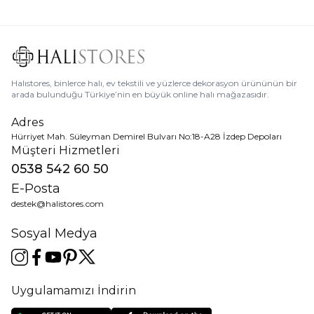
Halıstores, binlerce halı, ev tekstili ve yüzlerce dekorasyon ürününün bir
arada bulunduğu Türkiye’nin en büyük online halı mağazasıdır.
Adres
Hürriyet Mah. Süleyman Demirel Bulvarı No:18-A28 İzdep Depoları
Müşteri Hizmetleri
0538 542 60 50
E-Posta
destek@halistores.com
Sosyal Medya
Uygulamamızı İndirin