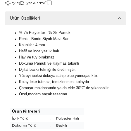
Paylaş
Fiyat Alarmı
Ürün Özellikleri
% 75 Polyester - % 25 Pamuk
Renk : Bordo-Siyah-Mavi-Sarı
Kalınlık : 4 mm
Hafif ve ince yazlık halı
Hav ve tüy bırakmaz.
Dokuma Pamuk ve Kaymaz tabanlı
Dijital baskı tekniği ile üretilmiştir.
Yüzeyi ipeksi dokuya sahip olup,yumuşacıktır.
Kolay leke tutmaz, temizlenmesi kolaydır.
Çamaşır makinasında ya da elde 30°C' de yıkanabilir.
Özel,modern saçak tasarımı
Ürün Filtreleri
İplik Türü
:
Polyester Halı
Dokuma Türü
:
Baskılı