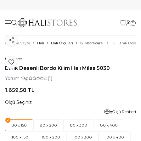
Favorilerim
Hesabı
Sepe
Paylaş
Ana Sayfa
Halı
Halı Ölçüleri
12 Metrekare Halı
Etnik Desenl
Halıstores
Favoriye Ekle
Etnik Desenli Bordo Kilim Halı Milas 5030
Yorum Yap
(1)
1.659,58
TL
Ölçü Seçiniz
Ölçü Rehberi
80 x 150
80 x 200
80 x 300
80 x 400
100 x 150
100 x 200
100 x 300
100 x 400