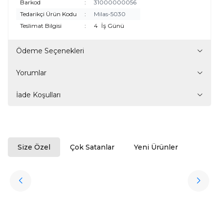
Barkod
:
31000000056
Tedarikçi Ürün Kodu
:
Milas-5030
Teslimat Bilgisi
:
4
İş Günü
Ödeme Seçenekleri
Yorumlar
İade Koşulları
Size Özel
Çok Satanlar
Yeni Ürünler
ükendi
Halıstores
Antrasit Peluş Yıkanabilir Halı
Favorilere Ekle
3.909,80
TL
Ücretsiz
Kargo