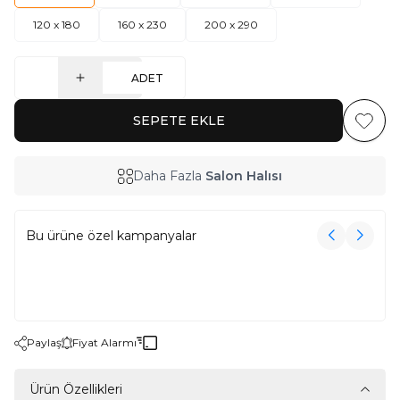
120 x 180
160 x 230
200 x 290
ADET
SEPETE EKLE
Favoriy
Daha Fazla
Salon Halısı
Bu ürüne özel kampanyalar
3000₺ Üzeri Alışverişe Havlu Hediye!
3000₺ Üzeri Alışverişe Havlu Hediye!
Paylaş
Fiyat Alarmı
Ürün Özellikleri