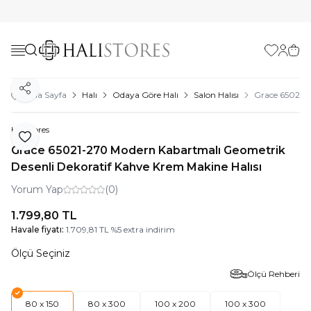
Favorilerim
Hesabı
Sepe
Paylaş
Ana Sayfa
Halı
Odaya Göre Halı
Salon Halısı
Grace 65021-2
Halıstores
Favoriye Ekle
Grace 65021-270 Modern Kabartmalı Geometrik
Desenli Dekoratif Kahve Krem Makine Halısı
Yorum Yap
(0)
1.799,80
TL
Havale fiyatı:
1.709,81
TL
%
5
extra indirim
Ölçü Seçiniz
Ölçü Rehberi
80 x 150
80 x 300
100 x 200
100 x 300