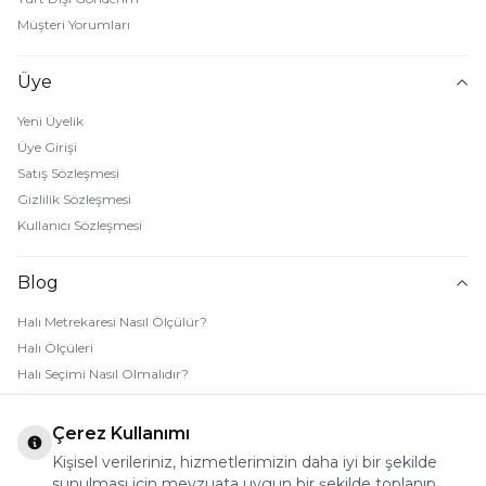
Müşteri Yorumları
Üye
Yeni Üyelik
Üye Girişi
Satış Sözleşmesi
Gizlilik Sözleşmesi
Kullanıcı Sözleşmesi
Blog
Halı Metrekaresi Nasıl Ölçülür?
Halı Ölçüleri
Halı Seçimi Nasıl Olmalıdır?
Halı Rengi Nasıl Seçilir?
Halı Temizliği Nasıl Yapılır?
Çerez Kullanımı
Bebek Halı Temizliği Nasıl Yapılır?
Kişisel verileriniz, hizmetlerimizin daha iyi bir şekilde
7 Adımda Halı Lekesi Çıkarma
sunulması için mevzuata uygun bir şekilde toplanıp