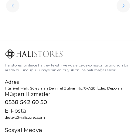
Halıstores
Antrasit Peluş Yıkanabilir Halı
Favorilere Ekle
3.909,80
TL
Ücretsiz
Kargo
Halıstores, binlerce halı, ev tekstili ve yüzlerce dekorasyon ürününün bir
arada bulunduğu Türkiye’nin en büyük online halı mağazasıdır.
Adres
Hürriyet Mah. Süleyman Demirel Bulvarı No:18-A28 İzdep Depoları
Müşteri Hizmetleri
0538 542 60 50
E-Posta
destek@halistores.com
Sosyal Medya