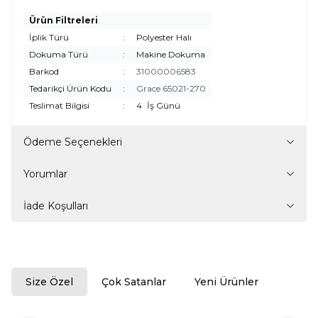
Ürün Filtreleri
İplik Türü
:
Polyester Halı
Dokuma Türü
:
Makine Dokuma
Barkod
:
31000006583
Tedarikçi Ürün Kodu
:
Grace 65021-270
Teslimat Bilgisi
:
4
İş Günü
Ödeme Seçenekleri
Yorumlar
İade Koşulları
Size Özel
Çok Satanlar
Yeni Ürünler
ükendi