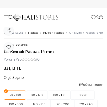
Favorilerim
Hesabı
Sepe
Paylaş
Ana Sayfa
Paspas
Kıvırcık Paspas
Gri Kıvırcık Paspas 14 mm
Paspas Toptancısı
Favoriye Ekle
Gri Kıvırcık Paspas 14 mm
Yorum Yap
(0)
331,13
TL
Ölçü Seçiniz
Ölçü Rehberi
80 x 100
80 x 120
100 x 150
100 x 200
100 x 300
120 x 180
120 x 200
120 x 240