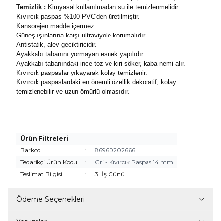
Temizlik :
Kimyasal kullanılmadan su ile temizlenmelidir.
Kıvırcık paspas %100 PVC'den üretilmiştir.
Kansorejen madde içermez.
Güneş ışınlarına karşı ultraviyole korumalıdır.
Antistatik, alev geciktiricidir.
Ayakkabı tabanını yormayan esnek yapılıdır.
Ayakkabı tabanındaki ince toz ve kiri söker, kaba nemi alır.
Kıvırcık paspaslar yıkayarak kolay temizlenir.
Kıvırcık paspaslardaki en önemli özellik dekoratif, kolay
temizlenebilir ve uzun ömürlü olmasıdır.
Ürün Filtreleri
Barkod
:
86960202666
Tedarikçi Ürün Kodu
:
Gri - Kıvırcık Paspas 14 mm
Teslimat Bilgisi
:
3
İş Günü
Ödeme Seçenekleri