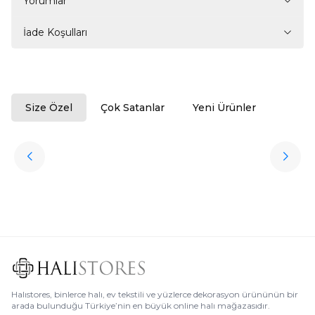
Yorumlar
İade Koşulları
Size Özel
Çok Satanlar
Yeni Ürünler
ükendi
Halıstores
Antrasit Peluş Yıkanabilir Halı
Favorilere Ekle
3.909,80
TL
Ücretsiz
Kargo
Halıstores, binlerce halı, ev tekstili ve yüzlerce dekorasyon ürününün bir
arada bulunduğu Türkiye’nin en büyük online halı mağazasıdır.