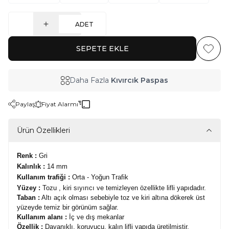
ADET
SEPETE EKLE
Favoriy
Daha Fazla
Kıvırcık Paspas
Paylaş
Fiyat Alarmı
Ürün Özellikleri
Renk :
Gri
Kalınlık :
14 mm
Kullanım trafiği :
Orta - Yoğun Trafik
Yüzey :
Tozu , kiri sıyırıcı ve temizleyen özellikte lifli yapıdadır.
Taban :
Altı açık olması sebebiyle toz ve kiri altına dökerek üst
yüzeyde temiz bir görünüm sağlar.
Kullanım alanı :
İç ve dış mekanlar
Özellik :
Dayanıklı, koruyucu, kalın lifli yapıda üretilmiştir.