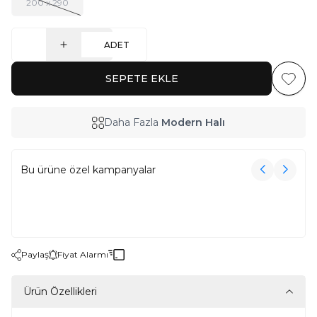
200 x 290
ADET
SEPETE EKLE
Favoriy
Daha Fazla
Modern Halı
Bu ürüne özel kampanyalar
3000₺ Üzeri Alışverişe Havlu Hediye!
3000₺ Üzeri Alışverişe Havlu Hediye!
Paylaş
Fiyat Alarmı
Ürün Özellikleri