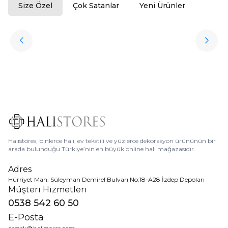
Size Özel
Çok Satanlar
Yeni Ürünler
ükendi
Halıstores
Antrasit Peluş Yıkanabilir Halı
Favorilere Ekle
3.909,80
TL
Ücretsiz
Kargo
Halıstores, binlerce halı, ev tekstili ve yüzlerce dekorasyon ürününün bir
arada bulunduğu Türkiye’nin en büyük online halı mağazasıdır.
Adres
Hürriyet Mah. Süleyman Demirel Bulvarı No:18-A28 İzdep Depoları
Müşteri Hizmetleri
0538 542 60 50
E-Posta