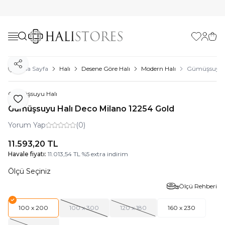
Favorilerim
Hesabı
Sepe
Paylaş
Ana Sayfa
Halı
Desene Göre Halı
Modern Halı
Gümüşsuyu H
Gümüşsuyu Halı
Favoriye Ekle
Gümüşsuyu Halı Deco Milano 12254 Gold
Yorum Yap
(0)
11.593,20
TL
Havale fiyatı:
11.013,54
TL
%
5
extra indirim
Ölçü Seçiniz
Ölçü Rehberi
100 x 200
100 x 300
120 x 180
160 x 230