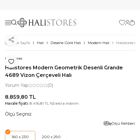
Favorilerim
Hesabı
Sepe
Paylaş
Ana Sayfa
Halı
Desene Göre Halı
Modern Halı
Halıstores M
Halıstores
Favoriye Ekle
Halıstores Modern Geometrik Desenli Grande
4689 Vizon Çerçeveli Halı
Yorum Yap
(0)
8.859,80
TL
Havale fiyatı:
8.416,81
TL
%
5
extra indirim
Ölçü Seçiniz
Ölçü Rehberi
160 x 230
200 x 290