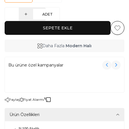
ADET
SEPETE EKLE
Favoriy
Daha Fazla
Modern Halı
Bu ürüne özel kampanyalar
3000₺ Üzeri Alışverişe Havlu Hediye!
3000₺ Üzeri Alışverişe Havlu Hediye!
Paylaş
Fiyat Alarmı
Ürün Özellikleri
%100 Akrilik