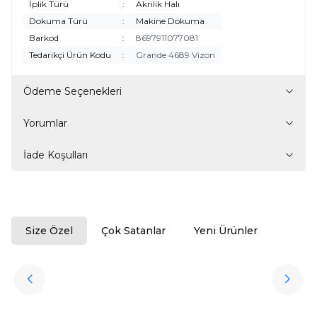
İplik Türü
:
Akrilik Halı
Dokuma Türü
:
Makine Dokuma
Barkod
:
8697911077081
Tedarikçi Ürün Kodu
:
Grande 4689 Vizon
Ödeme Seçenekleri
Yorumlar
İade Koşulları
Size Özel
Çok Satanlar
Yeni Ürünler
ükendi
Halıstores
Antrasit Peluş Yıkanabilir Halı
Favorilere Ekle
3.909,80
TL
Ücretsiz
Kargo