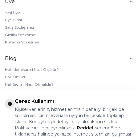
Üye
Yeni Üyelik
Üye Girişi
Satış Sözleşmesi
Gizlilik Sözleşmesi
Kullanıcı Sözleşmesi
Blog
Halı Metrekaresi Nasıl Ölçülür?
Halı Ölçüleri
Halı Seçimi Nasıl Olmalıdır?
Halı Rengi Nasıl Seçilir?
Halı Temizliği Nasıl Yapılır?
Çerez Kullanımı
Bebek Halı Temizliği Nasıl Yapılır?
Kişisel verileriniz, hizmetlerimizin daha iyi bir şekilde
7 Adımda Halı Lekesi Çıkarma
sunulması için mevzuata uygun bir şekilde toplanıp
Halı Kaydırmaz Ped Nasıl Kullanılır?
işlenir. Konuyla ilgili detaylı bilgi almak için Gizlilik
Politikamızı inceleyebilirsiniz.
Reddet
seçeneğine
tıklamanız halinde yalnızca internet sitemizin çalışması
© 2026 Halı Stores Her Hakkı Saklıdır, Kopyalanamaz.