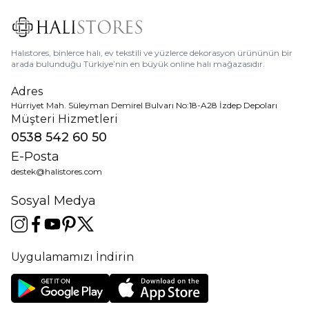
Halıstores, binlerce halı, ev tekstili ve yüzlerce dekorasyon ürününün bir
arada bulunduğu Türkiye’nin en büyük online halı mağazasıdır.
Adres
Hürriyet Mah. Süleyman Demirel Bulvarı No:18-A28 İzdep Depoları
Müşteri Hizmetleri
0538 542 60 50
E-Posta
destek@halistores.com
Sosyal Medya
Uygulamamızı İndirin