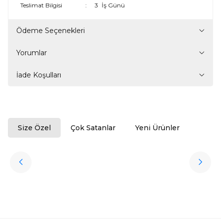
Teslimat Bilgisi
:
3
İş Günü
Ödeme Seçenekleri
Yorumlar
İade Koşulları
Size Özel
Çok Satanlar
Yeni Ürünler
ükendi
Halıstores
Antrasit Peluş Yıkanabilir Halı
Favorilere Ekle
3.909,80
TL
Ücretsiz
Kargo