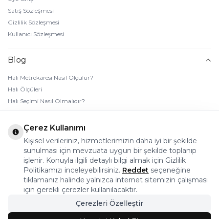
Satış Sözleşmesi
Gizlilik Sözleşmesi
Kullanıcı Sözleşmesi
Blog
Halı Metrekaresi Nasıl Ölçülür?
Halı Ölçüleri
Halı Seçimi Nasıl Olmalıdır?
Halı Rengi Nasıl Seçilir?
Halı Temizliği Nasıl Yapılır?
Çerez Kullanımı
Bebek Halı Temizliği Nasıl Yapılır?
Kişisel verileriniz, hizmetlerimizin daha iyi bir şekilde
7 Adımda Halı Lekesi Çıkarma
sunulması için mevzuata uygun bir şekilde toplanıp
Halı Kaydırmaz Ped Nasıl Kullanılır?
işlenir. Konuyla ilgili detaylı bilgi almak için Gizlilik
Politikamızı inceleyebilirsiniz.
Reddet
seçeneğine
tıklamanız halinde yalnızca internet sitemizin çalışması
© 2026 Halı Stores Her Hakkı Saklıdır, Kopyalanamaz.
için gerekli çerezler kullanılacaktır.
Çerezleri Özelleştir
Bu firma ETBİS’e kayıtlıdır.