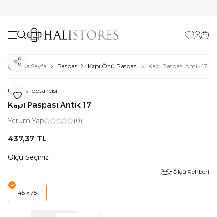
Favorilerim
Hesabı
Sepe
Paylaş
Ana Sayfa
Paspas
Kapı Önü Paspası
Kapı Paspası Antik 17
Paspas Toptancısı
Favoriye Ekle
Kapı Paspası Antik 17
Yorum Yap
(0)
437,37
TL
Ölçü Seçiniz
Ölçü Rehberi
45 x 75