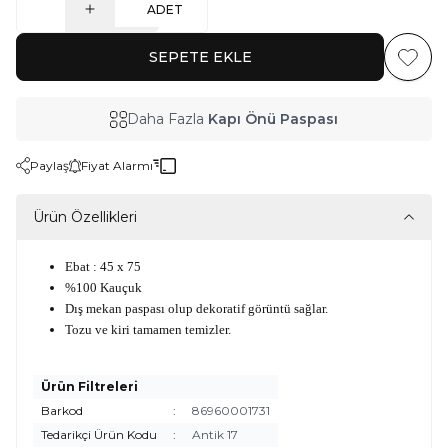
ADET
SEPETE EKLE
Favoriy
Daha Fazla
Kapı Önü Paspası
Paylaş
Fiyat Alarmı
Ürün Özellikleri
Ebat : 45 x 75
%100 Kauçuk
Dış mekan paspası olup dekoratif görüntü sağlar.
Tozu ve kiri tamamen temizler.
Ürün Filtreleri
Barkod
:
86960001731
Tedarikçi Ürün Kodu
:
Antik 17