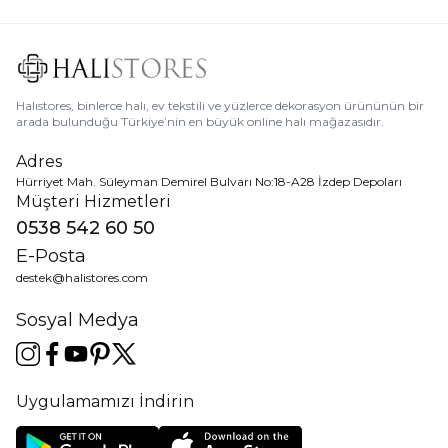
Halıstores, binlerce halı, ev tekstili ve yüzlerce dekorasyon ürününün bir
arada bulunduğu Türkiye’nin en büyük online halı mağazasıdır.
Adres
Hürriyet Mah. Süleyman Demirel Bulvarı No:18-A28 İzdep Depoları
Müşteri Hizmetleri
0538 542 60 50
E-Posta
destek@halistores.com
Sosyal Medya
Uygulamamızı İndirin