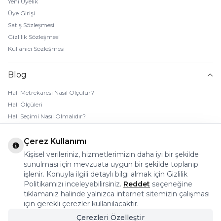
Yeni Üyelik
Üye Girişi
Satış Sözleşmesi
Gizlilik Sözleşmesi
Kullanıcı Sözleşmesi
Blog
Halı Metrekaresi Nasıl Ölçülür?
Halı Ölçüleri
Halı Seçimi Nasıl Olmalıdır?
Halı Rengi Nasıl Seçilir?
Halı Temizliği Nasıl Yapılır?
Çerez Kullanımı
Bebek Halı Temizliği Nasıl Yapılır?
Kişisel verileriniz, hizmetlerimizin daha iyi bir şekilde
7 Adımda Halı Lekesi Çıkarma
sunulması için mevzuata uygun bir şekilde toplanıp
işlenir. Konuyla ilgili detaylı bilgi almak için Gizlilik
Halı Kaydırmaz Ped Nasıl Kullanılır?
Politikamızı inceleyebilirsiniz.
Reddet
seçeneğine
tıklamanız halinde yalnızca internet sitemizin çalışması
© 2026 Halı Stores Her Hakkı Saklıdır, Kopyalanamaz.
için gerekli çerezler kullanılacaktır.
Çerezleri Özelleştir