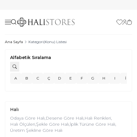
Favorilerim
Hesabı
Sepe
Ana Sayfa
Kategori(Konu) Listesi
Alfabetik Sıralama
A
B
C
Ç
D
E
F
G
H
I
İ
Halı
Odaya Göre Halı,
Desene Göre Halı,
Halı Renkleri,
Halı Ölçüleri,
Şekle Göre Halı,
İplik Türüne Göre Halı,
Üretim Şekline Göre Halı