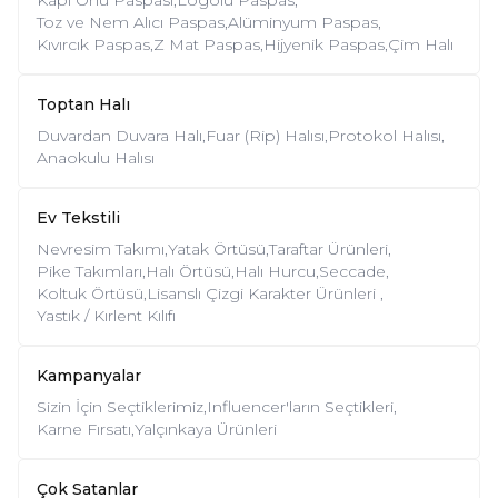
Kapı Önü Paspası,
Logolu Paspas,
Toz ve Nem Alıcı Paspas,
Alüminyum Paspas,
Kıvırcık Paspas,
Z Mat Paspas,
Hijyenik Paspas,
Çim Halı
Toptan Halı
Duvardan Duvara Halı,
Fuar (Rip) Halısı,
Protokol Halısı,
Anaokulu Halısı
Ev Tekstili
Nevresim Takımı,
Yatak Örtüsü,
Taraftar Ürünleri,
Pike Takımları,
Halı Örtüsü,
Halı Hurcu,
Seccade,
Koltuk Örtüsü,
Lisanslı Çizgi Karakter Ürünleri ,
Yastık / Kırlent Kılıfı
Kampanyalar
Sizin İçin Seçtiklerimiz,
Influencer'ların Seçtikleri,
Karne Fırsatı,
Yalçınkaya Ürünleri
Çok Satanlar