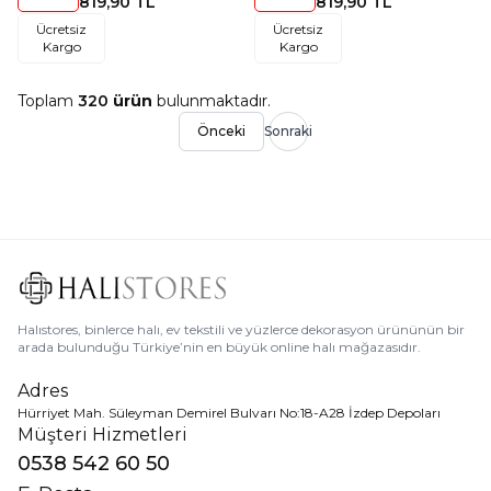
819,90
TL
819,90
TL
Toz Vermeyen İç ve Dış
Toz Vermeyen İç ve Dış
Ücretsiz
Ücretsiz
Mekan Bordürlü Halı
Mekan Bordürlü Halı
Kargo
Kargo
Toplam
320
ürün
bulunmaktadır.
Önceki
Sonraki
Halıstores, binlerce halı, ev tekstili ve yüzlerce dekorasyon ürününün bir
arada bulunduğu Türkiye’nin en büyük online halı mağazasıdır.
Adres
Hürriyet Mah. Süleyman Demirel Bulvarı No:18-A28 İzdep Depoları
Müşteri Hizmetleri
0538 542 60 50