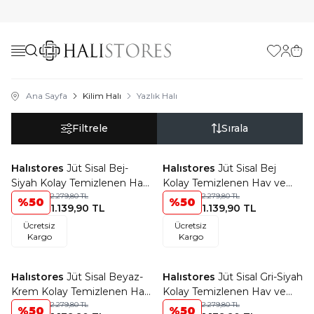
Favorilerim
Hesabı
Sepe
Ana Sayfa
Kilim Halı
Yazlık Halı
Filtrele
Sırala
+18 Renk
+18 Renk
Halıstores
Jüt Sisal Bej-
Halıstores
Jüt Sisal Bej
Favorilere Ekle
Favorilere Ekle
Siyah Kolay Temizlenen Hav
Kolay Temizlenen Hav ve
ve Toz Vermeyen İç ve Dış
2.279,80
TL
Toz Vermeyen İç ve Dış
2.279,80
TL
%
50
%
50
1.139,90
TL
1.139,90
TL
Mekan Bordürlü Halı 9716
Mekan Bordürlü Halı 9327
Ücretsiz
Ücretsiz
Kargo
Kargo
+18 Renk
+18 Renk
Halıstores
Jüt Sisal Beyaz-
Halıstores
Jüt Sisal Gri-Siyah
Favorilere Ekle
Favorilere Ekle
Krem Kolay Temizlenen Hav
Kolay Temizlenen Hav ve
ve Toz Vermeyen İç ve Dış
2.279,80
TL
Toz Vermeyen İç ve Dış
2.279,80
TL
%
50
%
50