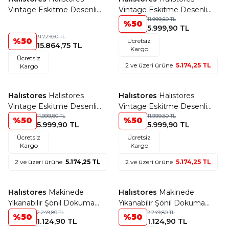
Favorilere Ekle
Favorilere Ekle
Vintage Eskitme Desenli
Vintage Eskitme Desenli
Modern Yumuşak Dokulu
Modern Yumuşak Dokulu
11.999,80
TL
%
50
5.999,90
TL
Makine Halısı Shr 03 Bej
Makine Halısı Shr 03 Kırmızı
31.729,50
TL
%
50
Ücretsiz
15.864,75
TL
Kargo
Ücretsiz
2 ve üzeri ürüne
5.174,25 TL
Kargo
+7 Renk
+7 Renk
Halıstores
Halıstores
Halıstores
Halıstores
Yeni Ürün
Yeni Ürün
Favorilere Ekle
Favorilere Ekle
Vintage Eskitme Desenli
Vintage Eskitme Desenli
Modern Yumuşak Dokulu
11.999,80
TL
Modern Yumuşak Dokulu
11.999,80
TL
%
50
%
50
5.999,90
TL
5.999,90
TL
Makine Halısı Shr 02 Yeşil
Makine Halısı Shr 03 Lacivert
Ücretsiz
Ücretsiz
Kargo
Kargo
2 ve üzeri ürüne
5.174,25 TL
2 ve üzeri ürüne
5.174,25 TL
+12 Renk
+12 Renk
Halıstores
Makinede
Halıstores
Makinede
Favorilere Ekle
Favorilere Ekle
Yıkanabilir Şönil Dokuma
Yıkanabilir Şönil Dokuma
Kilim Mavi 8705
2.249,80
TL
Kilim Kiremit 8704
2.249,80
TL
%
50
%
50
1.124,90
TL
1.124,90
TL