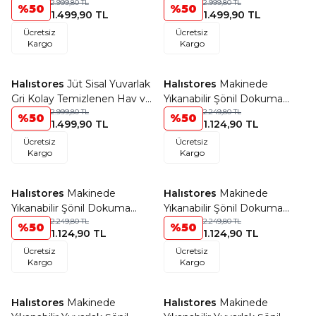
Temizlenen Hav ve Toz
2.999,80
TL
Hav ve Toz Vermeyen İç ve
2.999,80
TL
%
50
%
50
1.499,90
TL
1.499,90
TL
Vermeyen İç ve Dış Mekan
Dış Mekan Bordürlü Halı
Ücretsiz
Ücretsiz
Bordürlü Halı 9714
9716
Kargo
Kargo
+18 Renk
+12 Renk
Halıstores
Jüt Sisal Yuvarlak
Halıstores
Makinede
Favorilere Ekle
Favorilere Ekle
Gri Kolay Temizlenen Hav ve
Yıkanabilir Şönil Dokuma
Toz Vermeyen İç ve Dış
2.999,80
TL
Kilim Beyaz 8706
2.249,80
TL
%
50
%
50
1.499,90
TL
1.124,90
TL
Mekan Bordürlü Halı 9213
Ücretsiz
Ücretsiz
Kargo
Kargo
+12 Renk
+12 Renk
Halıstores
Makinede
Halıstores
Makinede
Favorilere Ekle
Favorilere Ekle
Yıkanabilir Şönil Dokuma
Yıkanabilir Şönil Dokuma
Kilim Bej 8703
2.249,80
TL
Kilim Krem 8701
2.249,80
TL
%
50
%
50
1.124,90
TL
1.124,90
TL
Ücretsiz
Ücretsiz
Kargo
Kargo
+12 Renk
+12 Renk
Halıstores
Makinede
Halıstores
Makinede
Favorilere Ekle
Favorilere Ekle