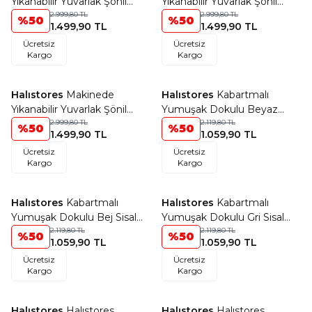
Yıkanabilir Yuvarlak Şönil
Yıkanabilir Yuvarlak Şönil
Dokuma Kilim Beyaz 8706
2.999,80
TL
Dokuma Kilim Bej 8703
2.999,80
TL
%
50
%
50
1.499,90
TL
1.499,90
TL
Ücretsiz
Ücretsiz
Kargo
Kargo
+12 Renk
+10 Renk
Halıstores
Makinede
Halıstores
Kabartmalı
Favorilere Ekle
Favorilere Ekle
Yıkanabilir Yuvarlak Şönil
Yumuşak Dokulu Beyaz
Dokuma Kilim Krem 8701
2.999,80
TL
Sisal Halı NP 6048
2.119,80
TL
%
50
%
50
1.499,90
TL
1.059,90
TL
Ücretsiz
Ücretsiz
Kargo
Kargo
+10 Renk
+10 Renk
Halıstores
Kabartmalı
Halıstores
Kabartmalı
Favorilere Ekle
Favorilere Ekle
Yumuşak Dokulu Bej Sisal
Yumuşak Dokulu Gri Sisal
Halı NP 6046
2.119,80
TL
Halı NP 6045
2.119,80
TL
%
50
%
50
1.059,90
TL
1.059,90
TL
Ücretsiz
Ücretsiz
Kargo
Kargo
+7 Renk
+6 Renk
Halıstores
Halıstores
Halıstores
Halıstores
Yeni Ürün