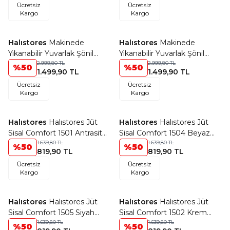
Ücretsiz
Ücretsiz
Kargo
Kargo
+12 Renk
+12 Renk
Halıstores
Makinede
Halıstores
Makinede
Favorilere Ekle
Favorilere Ekle
Yıkanabilir Yuvarlak Şönil
Yıkanabilir Yuvarlak Şönil
Dokuma Kilim Mavi 8705
2.999,80
TL
Dokuma Kilim Kiremit 8704
2.999,80
TL
%
50
%
50
1.499,90
TL
1.499,90
TL
Ücretsiz
Ücretsiz
Kargo
Kargo
+5 Renk
+5 Renk
Halıstores
Halıstores Jüt
Halıstores
Halıstores Jüt
Favorilere Ekle
Favorilere Ekle
Sisal Comfort 1501 Antrasit
Sisal Comfort 1504 Beyaz
Makinede Yıkanabilir Hav ve
1.639,80
TL
Makinede Yıkanabilir Hav ve
1.639,80
TL
%
50
%
50
819,90
TL
819,90
TL
Toz Vermeyen İç ve Dış
Toz Vermeyen İç ve Dış
Ücretsiz
Ücretsiz
Mekan Bordürlü Halı
Mekan Bordürlü Halı
Kargo
Kargo
+5 Renk
+5 Renk
Halıstores
Halıstores Jüt
Halıstores
Halıstores Jüt
Favorilere Ekle
Favorilere Ekle
Sisal Comfort 1505 Siyah
Sisal Comfort 1502 Krem
Makinede Yıkanabilir Hav ve
1.639,80
TL
Makinede Yıkanabilir Hav ve
1.639,80
TL
%
50
%
50