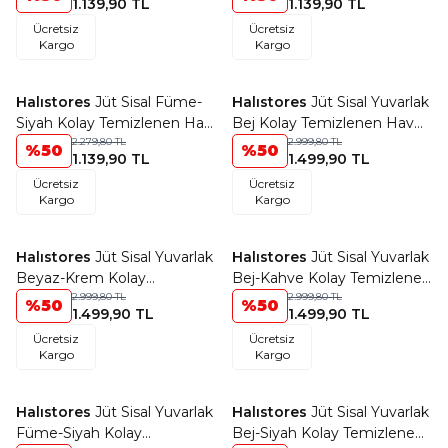
1.139,90
TL
1.139,90
TL
Mekan Bordürlü Halı 9427
Mekan Bordürlü Halı 9715
Ücretsiz
Ücretsiz
Kargo
Kargo
+18 Renk
+18 Renk
Halıstores
Jüt Sisal Füme-
Halıstores
Jüt Sisal Yuvarlak
Favorilere Ekle
Favorilere Ekle
Siyah Kolay Temizlenen Hav
Bej Kolay Temizlenen Hav
ve Toz Vermeyen İç ve Dış
2.279,80
TL
ve Toz Vermeyen İç ve Dış
2.999,80
TL
%
50
%
50
1.139,90
TL
1.499,90
TL
Mekan Bordürlü Halı 9714
Mekan Bordürlü Halı 9327
Ücretsiz
Ücretsiz
Kargo
Kargo
+18 Renk
+18 Renk
Halıstores
Jüt Sisal Yuvarlak
Halıstores
Jüt Sisal Yuvarlak
Favorilere Ekle
Favorilere Ekle
Beyaz-Krem Kolay
Bej-Kahve Kolay Temizlenen
Temizlenen Hav ve Toz
2.999,80
TL
Hav ve Toz Vermeyen İç ve
2.999,80
TL
%
50
%
50
1.499,90
TL
1.499,90
TL
Vermeyen İç ve Dış Mekan
Dış Mekan Bordürlü Halı
Ücretsiz
Ücretsiz
Bordürlü Halı 9427
9709
Kargo
Kargo
+18 Renk
+18 Renk
Halıstores
Jüt Sisal Yuvarlak
Halıstores
Jüt Sisal Yuvarlak
Favorilere Ekle
Favorilere Ekle
Füme-Siyah Kolay
Bej-Siyah Kolay Temizlenen