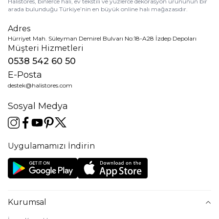
Halıstores, binlerce halı, ev tekstili ve yüzlerce dekorasyon ürününün bir
arada bulunduğu Türkiye’nin en büyük online halı mağazasıdır.
Adres
Hürriyet Mah. Süleyman Demirel Bulvarı No:18-A28 İzdep Depoları
Müşteri Hizmetleri
0538 542 60 50
E-Posta
destek@halistores.com
Sosyal Medya
Uygulamamızı İndirin
Kurumsal