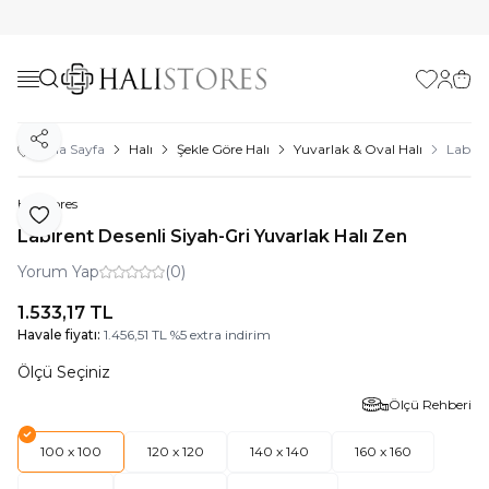
Favorilerim
Hesabı
Sepe
Paylaş
Ana Sayfa
Halı
Şekle Göre Halı
Yuvarlak & Oval Halı
Labire
Halıstores
Favoriye Ekle
Labirent Desenli Siyah-Gri Yuvarlak Halı Zen
Yorum Yap
(0)
1.533,17
TL
Havale fiyatı:
1.456,51
TL
%
5
extra indirim
Ölçü Seçiniz
Ölçü Rehberi
100 x 100
120 x 120
140 x 140
160 x 160