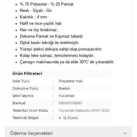
% 75 Polyester - % 25 Pamuk
Renk : Siyah - Gri
Kalınlık : 4 mm
Hafif ve ince yazlık halı
Hav ve tüy bırakmaz.
Dokuma Pamuk ve Kaymaz tabanlı
Dijital baskı tekniği ile üretilmiştir.
Yüzeyi ipeksi dokuya sahip olup,yumuşacıktır.
Kolay leke tutmaz, temizlenmesi kolaydır.
Çamaşır makinasında ya da elde 30°C' de yıkanabilir.
Ürün Filtreleri
İplik Türü
:
Polyester Halı
Dokuma Türü
:
Baskılı
Şekil Seçiniz
:
Yuvarlak
Barkod
:
96960016981
Tedarikçi Ürün Kodu
:
Yuvarlak İpekyolu MVH-1222
Teslimat Bilgisi
:
4
İş Günü
Ödeme Seçenekleri