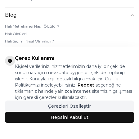
Blog
Halı Metrekaresi Nasıl Ölçülür?
Halı Ölçüleri
Halı Seçimi Nasıl Olmalıdır?
Halı Rengi Nasıl Seçilir?
Halı Temizliği Nasıl Yapılır?
Çerez Kullanımı
Bebek Halı Temizliği Nasıl Yapılır?
Kişisel verileriniz, hizmetlerimizin daha iyi bir şekilde
7 Adımda Halı Lekesi Çıkarma
sunulması için mevzuata uygun bir şekilde toplanıp
Halı Kaydırmaz Ped Nasıl Kullanılır?
işlenir. Konuyla ilgili detaylı bilgi almak için Gizlilik
Politikamızı inceleyebilirsiniz.
Reddet
seçeneğine
tıklamanız halinde yalnızca internet sitemizin çalışması
© 2026 Halı Stores Her Hakkı Saklıdır, Kopyalanamaz.
için gerekli çerezler kullanılacaktır.
Çerezleri Özelleştir
Bu firma ETBİS’e kayıtlıdır.
Hepsini Kabul Et