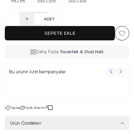
175 x 175
200 x 200
240 x 240
ADET
SEPETE EKLE
Favoriy
Daha Fazla
Yuvarlak & Oval Halı
Bu ürüne özel kampanyalar
3000₺ Üzeri Alışverişe Havlu Hediye!
3000₺ Üzeri Alışverişe Havlu Hediye!
Paylaş
Fiyat Alarmı
Ürün Özellikleri