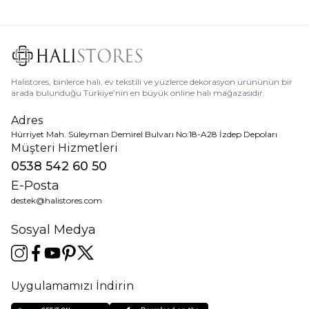
Halıstores, binlerce halı, ev tekstili ve yüzlerce dekorasyon ürününün bir
arada bulunduğu Türkiye’nin en büyük online halı mağazasıdır.
Adres
Hürriyet Mah. Süleyman Demirel Bulvarı No:18-A28 İzdep Depoları
Müşteri Hizmetleri
0538 542 60 50
E-Posta
destek@halistores.com
Sosyal Medya
Uygulamamızı İndirin