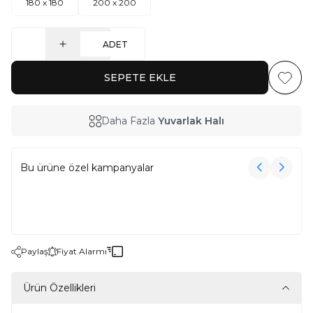
180 x 180
200 x 200
ADET
SEPETE EKLE
Favoriy
Daha Fazla
Yuvarlak Halı
Bu ürüne özel kampanyalar
3000₺ Üzeri Alışverişe Havlu Hediye!
3000₺ Üzeri Alışverişe Havlu Hediye!
Paylaş
Fiyat Alarmı
Ürün Özellikleri