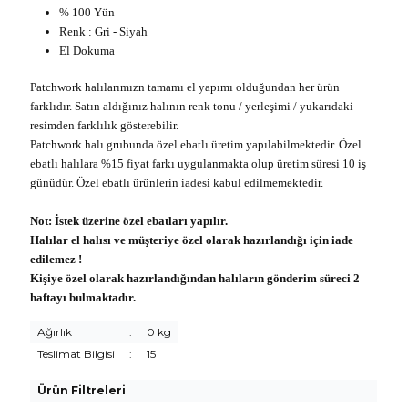
% 100 Yün
Renk : Gri - Siyah
El Dokuma
Patchwork halılarımızn tamamı el yapımı olduğundan her ürün
farklıdır. Satın aldığınız halının renk tonu / yerleşimi / yukarıdaki
resimden farklılık gösterebilir.
Patchwork halı grubunda özel ebatlı üretim yapılabilmektedir. Özel
ebatlı halılara %15 fiyat farkı uygulanmakta olup üretim süresi 10 iş
günüdür. Özel ebatlı ürünlerin iadesi kabul edilmemektedir.
Not: İstek üzerine özel ebatları yapılır.
Halılar el halısı ve müşteriye özel olarak hazırlandığı için iade
edilemez !
Kişiye özel olarak hazırlandığından halıların gönderim süreci 2
haftayı bulmaktadır.
Ağırlık
:
0 kg
Teslimat Bilgisi
:
15
Ürün Filtreleri