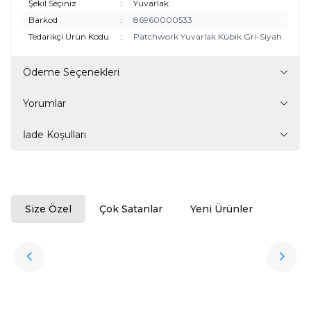
Şekil Seçiniz
:
Yuvarlak
Barkod
:
86960000533
Tedarikçi Ürün Kodu
:
Patchwork Yuvarlak Kübik Gri-Siyah
Ödeme Seçenekleri
Yorumlar
İade Koşulları
Size Özel
Çok Satanlar
Yeni Ürünler
ükendi
Halıstores
Antrasit Peluş Yıkanabilir Halı
Favorilere Ekle
3.909,80
TL
Ücretsiz
Kargo