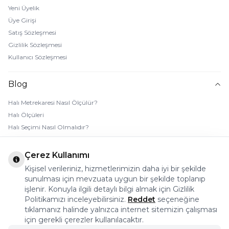
Yeni Üyelik
Üye Girişi
Satış Sözleşmesi
Gizlilik Sözleşmesi
Kullanıcı Sözleşmesi
Blog
Halı Metrekaresi Nasıl Ölçülür?
Halı Ölçüleri
Halı Seçimi Nasıl Olmalıdır?
Halı Rengi Nasıl Seçilir?
Halı Temizliği Nasıl Yapılır?
Çerez Kullanımı
Bebek Halı Temizliği Nasıl Yapılır?
Kişisel verileriniz, hizmetlerimizin daha iyi bir şekilde
7 Adımda Halı Lekesi Çıkarma
sunulması için mevzuata uygun bir şekilde toplanıp
Halı Kaydırmaz Ped Nasıl Kullanılır?
işlenir. Konuyla ilgili detaylı bilgi almak için Gizlilik
Politikamızı inceleyebilirsiniz.
Reddet
seçeneğine
tıklamanız halinde yalnızca internet sitemizin çalışması
© 2026 Halı Stores Her Hakkı Saklıdır, Kopyalanamaz.
için gerekli çerezler kullanılacaktır.