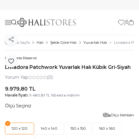
Favorilerim
Hesabı
Sepe
Paylaş
Ana Sayfa
Halı
Şekle Göre Halı
Yuvarlak Halı
Liviadora Pat
Halıstores Reserve
Favoriye Ekle
Liviadora Patchwork Yuvarlak Halı Kübik Gri-Siyah
Yorum Yap
(0)
9.979,80
TL
Havale fiyatı:
9.480,81
TL
%
5
extra indirim
Ölçü Seçiniz
Ölçü Rehberi
120 x 120
140 x 140
150 x 150
160 x 160