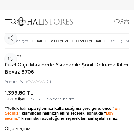
Favorilerim
Hesabı
Sepe
Paylaş
Ana Sayfa
Halı
Halı Ölçüleri
Özel Ölçü Halı
Özel Ölçü Maki
Halıstores
Favoriye Ekle
Özel Ölçü Makinede Yıkanabilir Şönil Dokuma Kilim
Beyaz 8706
Yorum Yap
(0)
1.399,80
TL
Havale fiyatı:
1.329,81
TL
%
5
extra indirim
“Yolluk halı siparişlerinizi kullanacağınız yere göre; önce “
En
Seçiniz
” kısmından halınızın enini seçerek, sonra da “
Boy
seçiniz
” kısmından uzunluğunu seçerek tamamlayabilirsiniz.”
Ölçü Seçiniz