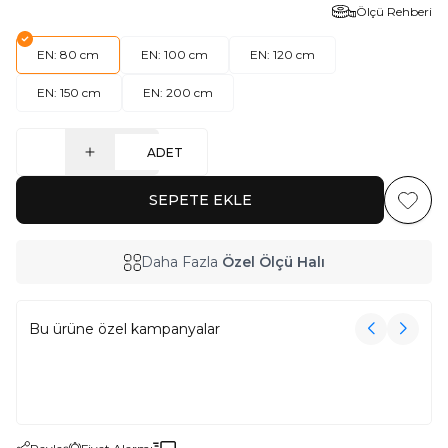
Ölçü Rehberi
EN: 80 cm
EN: 100 cm
EN: 120 cm
EN: 150 cm
EN: 200 cm
ADET
SEPETE EKLE
Favoriy
Daha Fazla
Özel Ölçü Halı
Bu ürüne özel kampanyalar
3000₺ Üzeri Alışverişe Havlu Hediye!
3000₺ Üzeri Alışverişe Havlu Hediye!