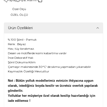
Paylaş
Fiyat Alarmı
Özel Ölçü
ÖZEL ÖLÇÜ
Ürün Özellikleri
% 100 Şönil - Pamuk
Renk : Beyaz
Hav, tüy bırakmaz.
Desen ve motiflerde kısmi kabartma vardır
İnce Dekoratif Halı
Şönil Dokuma Kilim
Çamaşır makinesinde 30°C' de sıkma yapmadan yıkanabilir
Kaymazlık Özelliği Mevcuttur
Not : Bütün yolluk modellerimiz evinizin ihtiyacına uygun
olarak, istediğiniz boyda kesilir ve ücretsiz overlok yapılarak
gönderilir.
Yolluklar her müşteriye özel olarak kesilip hazırlandığı için
iade edilemez !