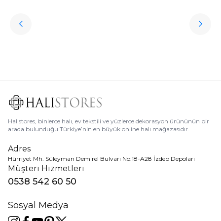
ükendi
Halıstores
Antrasit Peluş Yıkanabilir Halı
Favorilere Ekle
3.909,80
TL
Ücretsiz
Kargo
Halıstores, binlerce halı, ev tekstili ve yüzlerce dekorasyon ürününün bir
arada bulunduğu Türkiye’nin en büyük online halı mağazasıdır.
Adres
Hürriyet Mh. Süleyman Demirel Bulvarı No:18-A28 İzdep Depoları
Müşteri Hizmetleri
0538 542 60 50
Sosyal Medya