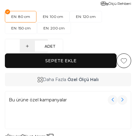
Ölçü Rehberi
EN: 80 cm
EN: 100 cm
EN: 120 cm
EN: 150 cm
EN: 200 cm
ADET
SEPETE EKLE
Favoriy
Daha Fazla
Özel Ölçü Halı
Bu ürüne özel kampanyalar
3000₺ Üzeri Alışverişe Havlu Hediye!
3000₺ Üzeri Alışverişe Havlu Hediye!