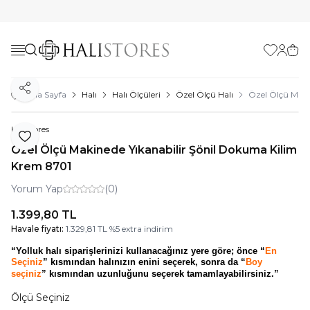
Favorilerim
Hesabı
Sepe
Paylaş
Ana Sayfa
Halı
Halı Ölçüleri
Özel Ölçü Halı
Özel Ölçü Maki
Halıstores
Favoriye Ekle
Özel Ölçü Makinede Yıkanabilir Şönil Dokuma Kilim
Krem 8701
Yorum Yap
(0)
1.399,80
TL
Havale fiyatı:
1.329,81
TL
%
5
extra indirim
“Yolluk halı siparişlerinizi kullanacağınız yere göre; önce “
En
Seçiniz
” kısmından halınızın enini seçerek, sonra da “
Boy
seçiniz
” kısmından uzunluğunu seçerek tamamlayabilirsiniz.”
Ölçü Seçiniz