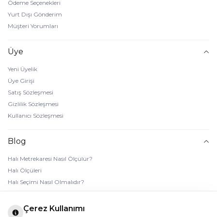
Ödeme Seçenekleri
Yurt Dışı Gönderim
Müşteri Yorumları
Üye
Yeni Üyelik
Üye Girişi
Satış Sözleşmesi
Gizlilik Sözleşmesi
Kullanıcı Sözleşmesi
Blog
Halı Metrekaresi Nasıl Ölçülür?
Halı Ölçüleri
Halı Seçimi Nasıl Olmalıdır?
Halı Rengi Nasıl Seçilir?
Halı Temizliği Nasıl Yapılır?
Çerez Kullanımı
Bebek Halı Temizliği Nasıl Yapılır?