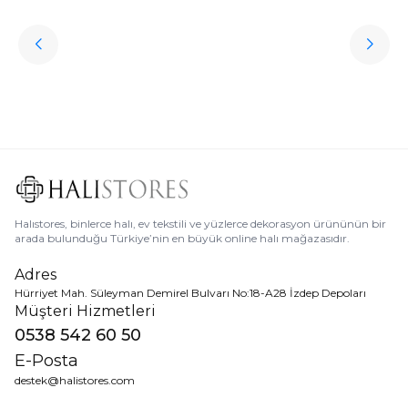
ükendi
Halıstores
Antrasit Peluş Yıkanabilir Halı
Favorilere Ekle
3.909,80
TL
Ücretsiz
Kargo
Halıstores, binlerce halı, ev tekstili ve yüzlerce dekorasyon ürününün bir
arada bulunduğu Türkiye’nin en büyük online halı mağazasıdır.
Adres
Hürriyet Mah. Süleyman Demirel Bulvarı No:18-A28 İzdep Depoları
Müşteri Hizmetleri
0538 542 60 50
E-Posta
destek@halistores.com