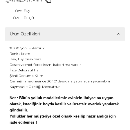
Paylaş
Fiyat Alarmı
Özel Ölçü
ÖZEL ÖLÇÜ
Ürün Özellikleri
% 100 Şönil - Pamuk
Renk : Krem
Hav, tüy bırakmaz.
Desen ve motiflerde kısmi kabartma vardır
İnce Dekoratif Halı
Şönil Dokuma Kilim
Çamaşır makinesinde 30°C' de sıkma yapmadan yıkanabilir
Kaymazlık Özelliği Mevcuttur
Not : Bütün yolluk modellerimiz evinizin ihtiyacına uygun
olarak, istediğiniz boyda kesilir ve ücretsiz overlok yapılarak
gönderilir.
Yolluklar her müşteriye özel olarak kesilip hazırlandığı için
iade edilemez !