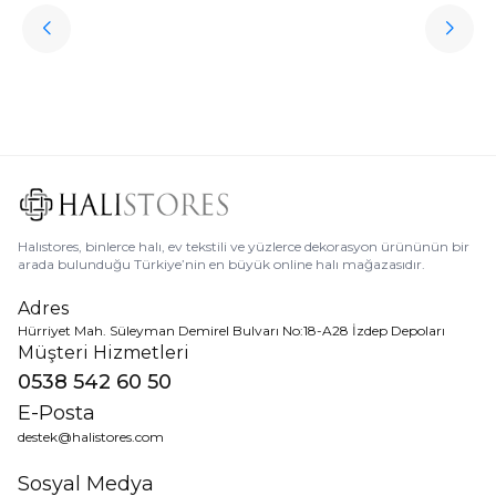
Halıstores
Antrasit Peluş Yıkanabilir Halı
Favorilere Ekle
3.909,80
TL
Ücretsiz
Kargo
Halıstores, binlerce halı, ev tekstili ve yüzlerce dekorasyon ürününün bir
arada bulunduğu Türkiye’nin en büyük online halı mağazasıdır.
Adres
Hürriyet Mah. Süleyman Demirel Bulvarı No:18-A28 İzdep Depoları
Müşteri Hizmetleri
0538 542 60 50
E-Posta
destek@halistores.com
Sosyal Medya