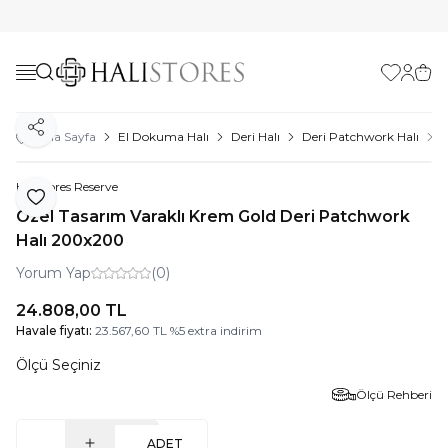
Favorilerim
Hesabı
Sepe
Paylaş
Ana Sayfa
El Dokuma Halı
Deri Halı
Deri Patchwork Halı
Ö
Halıstores Reserve
Favoriye Ekle
Özel Tasarım Varaklı Krem Gold Deri Patchwork
Halı 200x200
Yorum Yap
(0)
24.808,00
TL
Havale fiyatı:
23.567,60
TL
%
5
extra indirim
Ölçü Seçiniz
Ölçü Rehberi
ADET