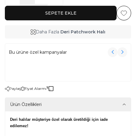
SEPETE EKLE
Favoriy
Daha Fazla
Deri Patchwork Halı
Bu ürüne özel kampanyalar
3000₺ Üzeri Alışverişe Havlu Hediye!
3000₺ Üzeri Alışverişe Havlu Hediye!
Paylaş
Fiyat Alarmı
Ürün Özellikleri
Deri halılar müşteriye özel olarak üretildiği için iade
edilemez!