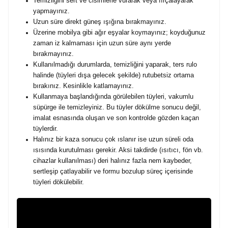
Temizliğini sert ve cisimlerle vurarak veya fırçalayarak
yapmayınız.
Uzun süre direkt güneş ışığına bırakmayınız.
Üzerine mobilya gibi ağır eşyalar koymayınız; koyduğunuz
zaman iz kalmaması için uzun süre aynı yerde
bırakmayınız.
Kullanılmadığı durumlarda, temizliğini yaparak, ters rulo
halinde (tüyleri dışa gelecek şekilde) rutubetsiz ortama
bırakınız. Kesinlikle katlamayınız.
Kullanmaya başlandığında görülebilen tüyleri, vakumlu
süpürge ile temizleyiniz. Bu tüyler dökülme sonucu değil,
imalat esnasında oluşan ve son kontrolde gözden kaçan
tüylerdir.
Halınız bir kaza sonucu çok ıslanır ise uzun süreli oda
ısısında kurutulması gerekir. Aksi takdirde (ısıtıcı, fön vb.
cihazlar kullanılması) deri halınız fazla nem kaybeder,
sertleşip çatlayabilir ve formu bozulup süreç içerisinde
tüyleri dökülebilir.