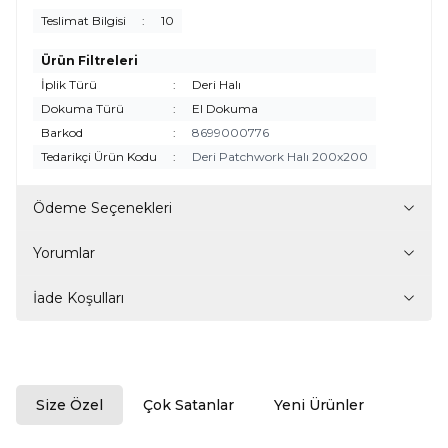
Teslimat Bilgisi
:
10
Ürün Filtreleri
İplik Türü
:
Deri Halı
Dokuma Türü
:
El Dokuma
Barkod
:
8699000776
Tedarikçi Ürün Kodu
:
Deri Patchwork Halı 200x200
Ödeme Seçenekleri
Yorumlar
İade Koşulları
Size Özel
Çok Satanlar
Yeni Ürünler
ükendi