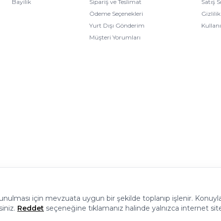
Bayilik
Sipariş ve Teslimat
Satış 
Ödeme Seçenekleri
Gizlili
Yurt Dışı Gönderim
Kullan
Müşteri Yorumları
 sunulması için mevzuata uygun bir şekilde toplanıp işlenir. Konuyla i
© 2026 Halı Stores Her Hakkı Saklıdır, Kopyalanamaz.
siniz.
Reddet
seçeneğine tıklamanız halinde yalnızca internet sit