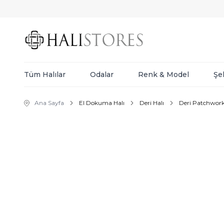
Tüm Halılar
Odalar
Renk & Model
Şe
Ana Sayfa
El Dokuma Halı
Deri Halı
Deri Patchwork