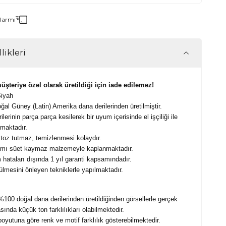
Alarmı
likleri
müşteriye özel olarak üretildiği için iade edilemez!
Siyah
al Güney (Latin) Amerika dana derilerinden üretilmiştir.
lerinin parça parça kesilerek bir uyum içerisinde el işçiliği ile
lmaktadır.
toz tutmaz, temizlenmesi kolaydır.
smı süet kaymaz malzemeyle kaplanmaktadır.
 hataları dışında 1 yıl garanti kapsamındadır.
lmesini önleyen tekniklerle yapılmaktadır.
%100 doğal dana derilerinden üretildiğinden görsellerle gerçek
asında küçük ton farklılıkları olabilmektedir.
boyutuna göre renk ve motif farklılık gösterebilmektedir.