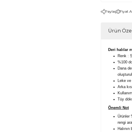
Paylaş
Fiyat 
Ürün Özel
Deri halılar 
Renk : 
%100 doğ
Dana deri
oluşturu
Leke ve 
Arka kı
Kullanım
Tüy dökü
Önemli Not
Ürünler 
rengi ar
Halının 