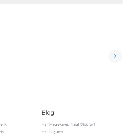
İvi
F
Ücretsiz
7.
Kargo
Blog
elik
Halı Metrekaresi Nasıl Ölçülür?
işi
Halı Ölçüleri