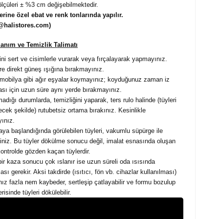
ölçüleri ± %3 cm değişebilmektedir.
erine özel ebat ve renk tonlarında yapılır.
@halistores.com)
lanım ve Temizlik Talimatı
ini sert ve cisimlerle vurarak veya fırçalayarak yapmayınız.
e direkt güneş ışığına bırakmayınız.
mobilya gibi ağır eşyalar koymayınız; koyduğunuz zaman iz
ı için uzun süre aynı yerde bırakmayınız.
madığı durumlarda, temizliğini yaparak, ters rulo halinde (tüyleri
ecek şekilde) rutubetsiz ortama bırakınız. Kesinlikle
ınız.
ya başlandığında görülebilen tüyleri, vakumlu süpürge ile
iniz. Bu tüyler dökülme sonucu değil, imalat esnasında oluşan
ontrolde gözden kaçan tüylerdir.
bir kaza sonucu çok ıslanır ise uzun süreli oda ısısında
ası gerekir. Aksi takdirde (ısıtıcı, fön vb. cihazlar kullanılması)
ınız fazla nem kaybeder, sertleşip çatlayabilir ve formu bozulup
risinde tüyleri dökülebilir.