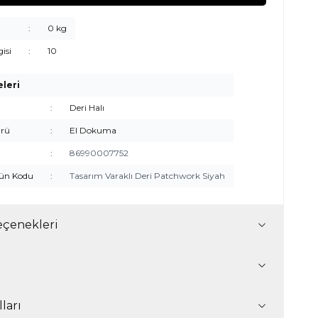
:
0 kg
gisi
:
10
eleri
:
Deri Halı
rü
:
El Dokuma
:
86990007752
rün Kodu
:
Tasarım Varaklı Deri Patchwork Siyah
çenekleri
ları