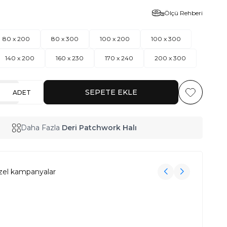
Ölçü Rehberi
80 x 200
80 x 300
100 x 200
100 x 300
140 x 200
160 x 230
170 x 240
200 x 300
SEPETE EKLE
ADET
Favoriye Ekl
Daha Fazla
Deri Patchwork Halı
zel kampanyalar
3000₺ Üzeri Alışverişe Havlu Hediye!
3000₺ Üzeri Alışverişe Havlu Hediye!