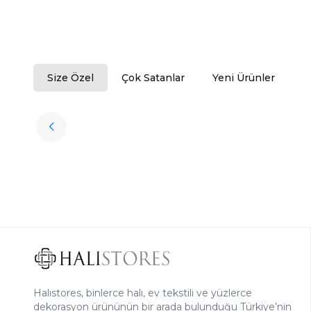
Size Özel
Çok Satanlar
Yeni Ürünler
Tükendi
Halıstores
Antrasit Peluş Yıkanabilir Halı
Favorilere Ekle
3.909,80
TL
Halıstores, binlerce halı, ev tekstili ve yüzlerce
dekorasyon ürününün bir arada bulunduğu Türkiye’nin