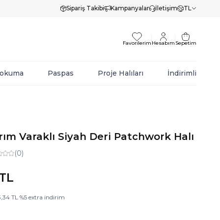
Sipariş Takibi
Kampanyalar
İletişim
TL
Favorilerim
Hesabım
Sepetim
Dokuma
Paspas
Proje Halıları
İndirimli
rım Varaklı Siyah Deri Patchwork Halı
(0)
TL
3,34
TL
%
5
extra indirim