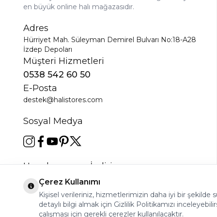
en büyük online halı mağazasıdır.
Adres
Hürriyet Mah. Süleyman Demirel Bulvarı No:18-A28
İzdep Depoları
Müşteri Hizmetleri
0538 542 60 50
E-Posta
destek@halistores.com
Sosyal Medya
Uygulamamızı İndirin
Çerez Kullanımı
Kişisel verileriniz, hizmetlerimizin daha iyi bir şekilde
detaylı bilgi almak için Gizlilik Politikamızı inceleyebilir
çalışması için gerekli çerezler kullanılacaktır.