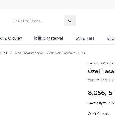
kil & Ölçüler
İplik & Materyal
Stil & Tarz
El 
 Halı
Özel Tasarım Varaklı Siyah Deri Patchwork Halı
Halıstores Reserve
Özel Tasa
Yorum Yap
8.056,15
Havale fiyatı:
7.65
Ölçü Seçiniz