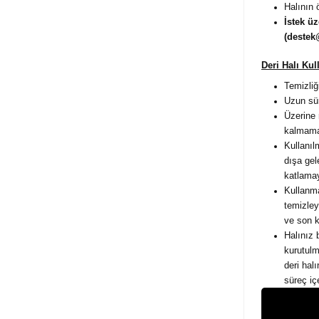
Halının 
İstek üz
(destek
Deri Halı Kul
Temizliğ
Uzun sür
Üzerine 
kalmamas
Kullanıl
dışa gel
katlamay
Kullanma
temizley
ve son k
Halınız 
kurutulm
deri hal
süreç içe