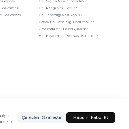
Sözleşmesi
Halı Seçimi Nasıl Olmalıdır?
k Sözleşmesi
Halı Rengi Nasıl Seçilir?
ıcı Sözleşmesi
Halı Temizliği Nasıl Yapılır?
Bebek Halı Temizliği Nasıl Yapılır?
7 Adımda Halı Lekesi Çıkarma
Halı Kaydırmaz Ped Nasıl Kullanılır?
lgili
Bu firma ETBİS’e kayıtlıdır.
Çerezleri Özelleştir
Hepsini Kabul Et
emizin