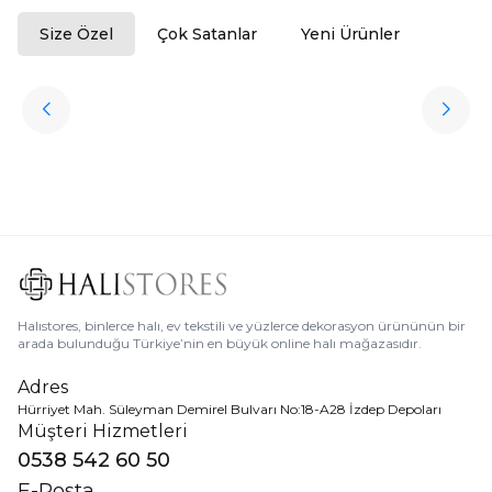
Size Özel
Çok Satanlar
Yeni Ürünler
ükendi
Halıstores
Antrasit Peluş Yıkanabilir Halı
Favorilere Ekle
3.909,80
TL
Ücretsiz
Kargo
Halıstores, binlerce halı, ev tekstili ve yüzlerce dekorasyon ürününün bir
arada bulunduğu Türkiye’nin en büyük online halı mağazasıdır.
Adres
Hürriyet Mah. Süleyman Demirel Bulvarı No:18-A28 İzdep Depoları
Müşteri Hizmetleri
0538 542 60 50
E-Posta