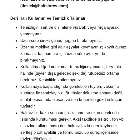
(destek@halistores.com)
Deri Halı Kullanım ve Temizlik Talimatı
Temizliğini sert ve cisimlerle vurarak veya fırçalayarak
yapmayınız.
Uzun süre direkt güneş ışığına bırakmayınız.
Üzerine mobilya gibi ağır eşyalar koymayınız; koyduğunuz
zaman iz kalmaması için uzun süre aynı yerde
bırakmayınız.
Kullanılmadığı durumlarda, temizliğini yaparak, ters rulo
halinde (tüyleri dışa gelecek şekilde) rutubetsiz ortama
bırakınız. Kesinlikle katlamayınız.
Kullanmaya başlandığında görülebilen tüyleri, vakumlu
süpürge ile temizleyiniz. Bu tüyler dökülme sonucu değil,
imalat esnasında oluşan ve son kontrolde gözden kaçan
tüylerdir.
Halınız bir kaza sonucu çok ıslanır ise uzun süreli oda
ısısında kurutulması gerekir. Aksi takdirde (ısıtıcı, fön vb.
cihazlar kullanılması) deri halınız fazla nem kaybeder,
sertleşip çatlayabilir ve formu bozulup süreç içerisinde
tüyleri dökülebilir.