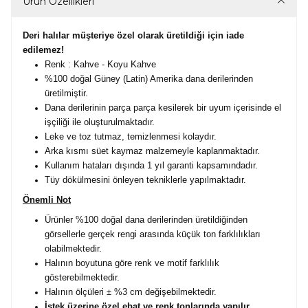
Ürün Özellikleri
Deri halılar müşteriye özel olarak üretildiği için iade
edilemez!
Renk : Kahve - Koyu Kahve
%100 doğal Güney (Latin) Amerika dana derilerinden
üretilmiştir.
Dana derilerinin parça parça kesilerek bir uyum içerisinde el
işçiliği ile oluşturulmaktadır.
Leke ve toz tutmaz, temizlenmesi kolaydır.
Arka kısmı süet kaymaz malzemeyle kaplanmaktadır.
Kullanım hataları dışında 1 yıl garanti kapsamındadır.
Tüy dökülmesini önleyen tekniklerle yapılmaktadır.
Önemli Not
Ürünler %100 doğal dana derilerinden üretildiğinden
görsellerle gerçek rengi arasında küçük ton farklılıkları
olabilmektedir.
Halının boyutuna göre renk ve motif farklılık
gösterebilmektedir.
Halının ölçüleri ± %3 cm değişebilmektedir.
İstek üzerine özel ebat ve renk tonlarında yapılır.