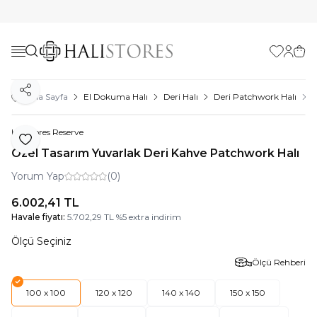
Favorilerim
Hesabı
Sepe
Paylaş
Ana Sayfa
El Dokuma Halı
Deri Halı
Deri Patchwork Halı
Ö
Halıstores Reserve
Favoriye Ekle
Özel Tasarım Yuvarlak Deri Kahve Patchwork Halı
Yorum Yap
(0)
6.002,41
TL
Havale fiyatı:
5.702,29
TL
%
5
extra indirim
Ölçü Seçiniz
Ölçü Rehberi
100 x 100
120 x 120
140 x 140
150 x 150