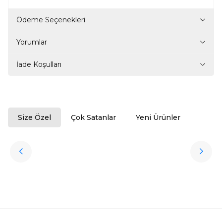
Ödeme Seçenekleri
Yorumlar
İade Koşulları
Size Özel
Çok Satanlar
Yeni Ürünler
ükendi
Halıstores
Antrasit Peluş Yıkanabilir Halı
Favorilere Ekle
3.909,80
TL
Ücretsiz
Kargo