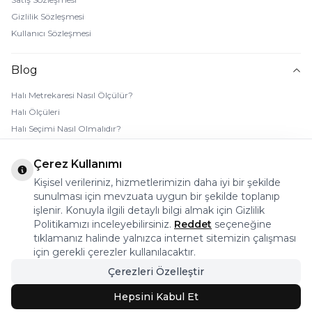
Gizlilik Sözleşmesi
Kullanıcı Sözleşmesi
Blog
Halı Metrekaresi Nasıl Ölçülür?
Halı Ölçüleri
Halı Seçimi Nasıl Olmalıdır?
Halı Rengi Nasıl Seçilir?
Halı Temizliği Nasıl Yapılır?
Çerez Kullanımı
Bebek Halı Temizliği Nasıl Yapılır?
Kişisel verileriniz, hizmetlerimizin daha iyi bir şekilde
7 Adımda Halı Lekesi Çıkarma
sunulması için mevzuata uygun bir şekilde toplanıp
işlenir. Konuyla ilgili detaylı bilgi almak için Gizlilik
Halı Kaydırmaz Ped Nasıl Kullanılır?
Politikamızı inceleyebilirsiniz.
Reddet
seçeneğine
tıklamanız halinde yalnızca internet sitemizin çalışması
© 2026 Halı Stores Her Hakkı Saklıdır, Kopyalanamaz.
için gerekli çerezler kullanılacaktır.
Çerezleri Özelleştir
Bu firma ETBİS’e kayıtlıdır.
Hepsini Kabul Et