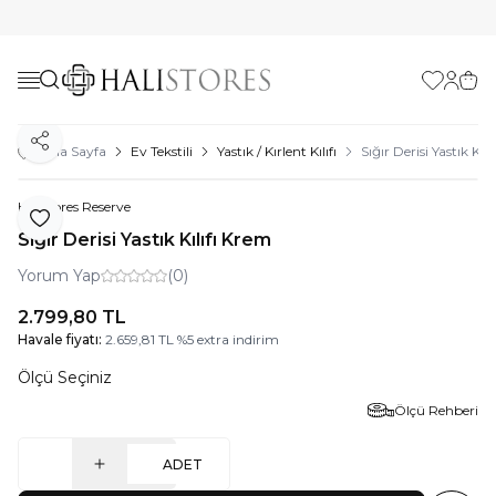
Favorilerim
Hesabı
Sepe
Paylaş
Ana Sayfa
Ev Tekstili
Yastık / Kırlent Kılıfı
Sığır Derisi Yastık Kıl
Halıstores Reserve
Favoriye Ekle
Sığır Derisi Yastık Kılıfı Krem
Yorum Yap
(0)
2.799,80
TL
Havale fiyatı:
2.659,81
TL
%
5
extra indirim
Ölçü Seçiniz
Ölçü Rehberi
ADET