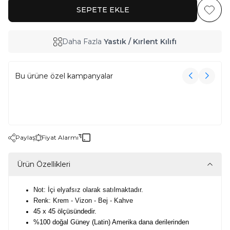
SEPETE EKLE
Favoriy
Daha Fazla
Yastık / Kırlent Kılıfı
Bu ürüne özel kampanyalar
3000₺ Üzeri Alışverişe Havlu Hediye!
3000₺ Üzeri Alışverişe Havlu Hediye!
Paylaş
Fiyat Alarmı
Ürün Özellikleri
Not: İçi elyafsız olarak satılmaktadır.
Renk: Krem - Vizon - Bej - Kahve
45 x 45 ölçüsündedir.
%100 doğal Güney (Latin) Amerika dana derilerinden