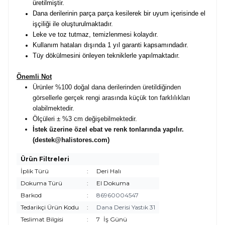
üretilmiştir.
Dana derilerinin parça parça kesilerek bir uyum içerisinde el
işçiliği ile oluşturulmaktadır.
Leke ve toz tutmaz, temizlenmesi kolaydır.
Kullanım hataları dışında 1 yıl garanti kapsamındadır.
Tüy dökülmesini önleyen tekniklerle yapılmaktadır.
Önemli Not
Ürünler %100 doğal dana derilerinden üretildiğinden
görsellerle gerçek rengi arasında küçük ton farklılıkları
olabilmektedir.
Ölçüleri ± %3 cm değişebilmektedir.
İstek üzerine özel ebat ve renk tonlarında yapılır.
(destek@halistores.com)
Ürün Filtreleri
İplik Türü
:
Deri Halı
Dokuma Türü
:
El Dokuma
Barkod
:
86960004547
Tedarikçi Ürün Kodu
:
Dana Derisi Yastık 31
Teslimat Bilgisi
:
7
İş Günü