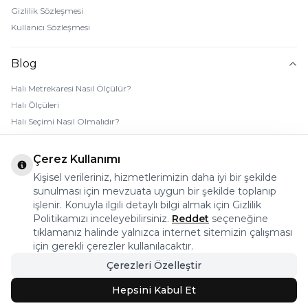
Gizlilik Sözleşmesi
Kullanıcı Sözleşmesi
Blog
Halı Metrekaresi Nasıl Ölçülür?
Halı Ölçüleri
Halı Seçimi Nasıl Olmalıdır?
Halı Rengi Nasıl Seçilir?
Halı Temizliği Nasıl Yapılır?
Çerez Kullanımı
Bebek Halı Temizliği Nasıl Yapılır?
Kişisel verileriniz, hizmetlerimizin daha iyi bir şekilde
7 Adımda Halı Lekesi Çıkarma
sunulması için mevzuata uygun bir şekilde toplanıp
Halı Kaydırmaz Ped Nasıl Kullanılır?
işlenir. Konuyla ilgili detaylı bilgi almak için Gizlilik
Politikamızı inceleyebilirsiniz.
Reddet
seçeneğine
tıklamanız halinde yalnızca internet sitemizin çalışması
© 2026 Halı Stores Her Hakkı Saklıdır, Kopyalanamaz.
için gerekli çerezler kullanılacaktır.
Çerezleri Özelleştir
Bu firma ETBİS’e kayıtlıdır.
Hepsini Kabul Et