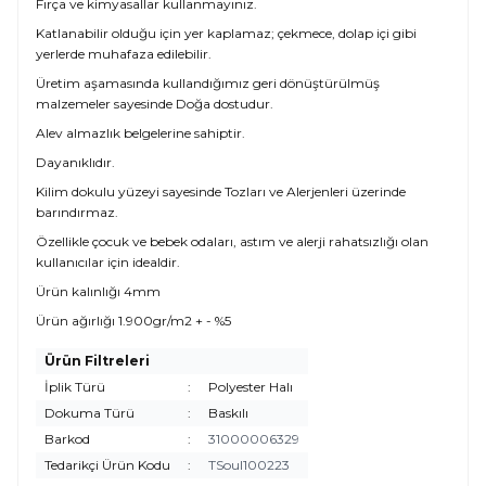
Fırça ve kimyasallar kullanmayınız.
Katlanabilir olduğu için yer kaplamaz; çekmece, dolap içi gibi
yerlerde muhafaza edilebilir.
Üretim aşamasında kullandığımız geri dönüştürülmüş
malzemeler sayesinde Doğa dostudur.
Alev almazlık belgelerine sahiptir.
Dayanıklıdır.
Kilim dokulu yüzeyi sayesinde Tozları ve Alerjenleri üzerinde
barındırmaz.
Özellikle çocuk ve bebek odaları, astım ve alerji rahatsızlığı olan
kullanıcılar için idealdir.
Ürün kalınlığı 4mm
Ürün ağırlığı 1.900gr/m2 + - %5
Ürün Filtreleri
İplik Türü
:
Polyester Halı
Dokuma Türü
:
Baskılı
Barkod
:
31000006329
Tedarikçi Ürün Kodu
:
TSoul100223