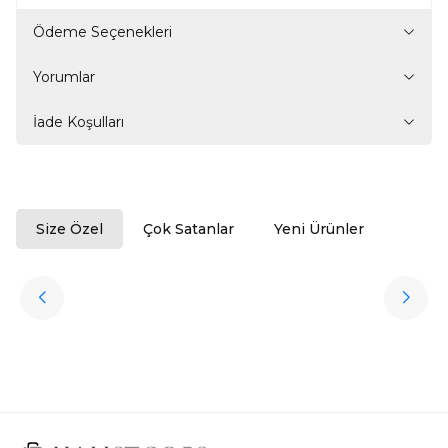
Ödeme Seçenekleri
Yorumlar
İade Koşulları
Size Özel
Çok Satanlar
Yeni Ürünler
ükendi
Halıstores
Antrasit Peluş Yıkanabilir Halı
Favorilere Ekle
3.909,80
TL
Ücretsiz
Kargo