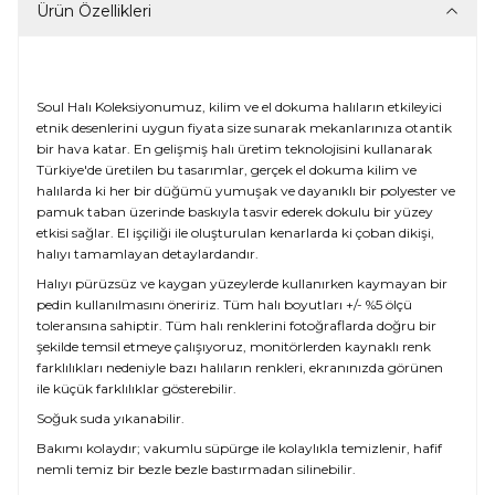
Ürün Özellikleri
Soul Halı Koleksiyonumuz, kilim ve el dokuma halıların etkileyici
etnik desenlerini uygun fiyata size sunarak mekanlarınıza otantik
bir hava katar. En gelişmiş halı üretim teknolojisini kullanarak
Türkiye'de üretilen bu tasarımlar, gerçek el dokuma kilim ve
halılarda ki her bir düğümü yumuşak ve dayanıklı bir polyester ve
pamuk taban üzerinde baskıyla tasvir ederek dokulu bir yüzey
etkisi sağlar. El işçiliği ile oluşturulan kenarlarda ki çoban dikişi,
halıyı tamamlayan detaylardandır.
Halıyı pürüzsüz ve kaygan yüzeylerde kullanırken kaymayan bir
pedin kullanılmasını öneririz. Tüm halı boyutları +/- %5 ölçü
toleransına sahiptir. Tüm halı renklerini fotoğraflarda doğru bir
şekilde temsil etmeye çalışıyoruz, monitörlerden kaynaklı renk
farklılıkları nedeniyle bazı halıların renkleri, ekranınızda görünen
ile küçük farklılıklar gösterebilir.
Soğuk suda yıkanabilir.
Bakımı kolaydır; vakumlu süpürge ile kolaylıkla temizlenir, hafif
nemli temiz bir bezle bezle bastırmadan silinebilir.