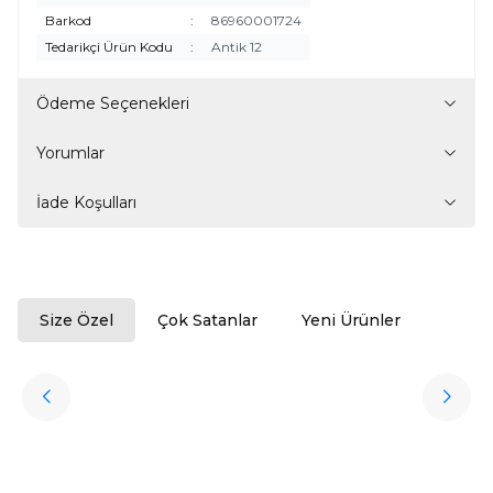
Barkod
:
86960001724
Tedarikçi Ürün Kodu
:
Antik 12
Ödeme Seçenekleri
Yorumlar
İade Koşulları
Size Özel
Çok Satanlar
Yeni Ürünler
ükendi
Halıstores
Antrasit Peluş Yıkanabilir Halı
Favorilere Ekle
3.909,80
TL
Ücretsiz
Kargo