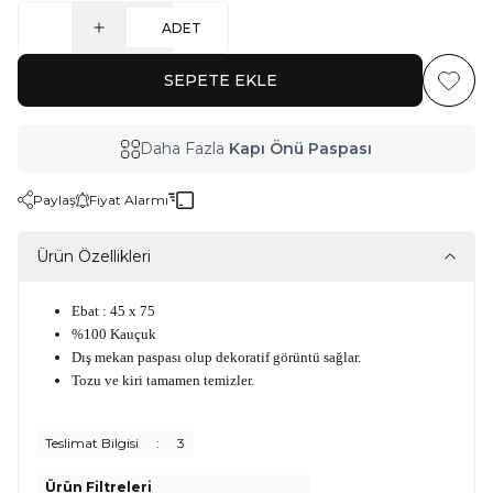
ADET
SEPETE EKLE
Favoriy
Daha Fazla
Kapı Önü Paspası
Paylaş
Fiyat Alarmı
Ürün Özellikleri
Ebat : 45 x 75
%100 Kauçuk
Dış mekan paspası olup dekoratif görüntü sağlar.
Tozu ve kiri tamamen temizler.
Teslimat Bilgisi
:
3
Ürün Filtreleri