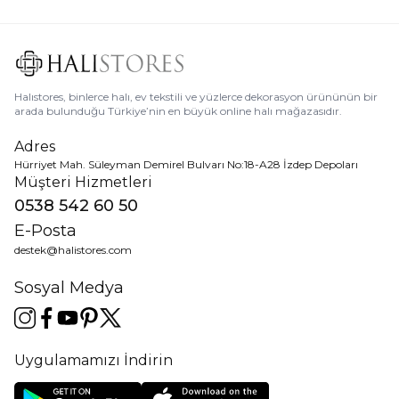
Halıstores, binlerce halı, ev tekstili ve yüzlerce dekorasyon ürününün bir
arada bulunduğu Türkiye’nin en büyük online halı mağazasıdır.
Adres
Hürriyet Mah. Süleyman Demirel Bulvarı No:18-A28 İzdep Depoları
Müşteri Hizmetleri
0538 542 60 50
E-Posta
destek@halistores.com
Sosyal Medya
Uygulamamızı İndirin