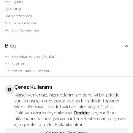
Yeni Üyelik
Üye Girişi
Satış Sözleşmesi
Gizlilik Sözleşmesi
Kullanıcı Sözleşmesi
Blog
Halı Metrekaresi Nasıl Ölçülür?
Halı Ölçüleri
Halı Seçimi Nasıl Olmalıdır?
Halı Rengi Nasıl Seçilir?
Halı Temizliği Nasıl Yapılır?
Çerez Kullanımı
Bebek Halı Temizliği Nasıl Yapılır?
Kişisel verileriniz, hizmetlerimizin daha iyi bir şekilde
7 Adımda Halı Lekesi Çıkarma
sunulması için mevzuata uygun bir şekilde toplanıp
Halı Kaydırmaz Ped Nasıl Kullanılır?
işlenir. Konuyla ilgili detaylı bilgi almak için Gizlilik
Politikamızı inceleyebilirsiniz.
Reddet
seçeneğine
tıklamanız halinde yalnızca internet sitemizin çalışması
© 2026 Halı Stores Her Hakkı Saklıdır, Kopyalanamaz.
için gerekli çerezler kullanılacaktır.