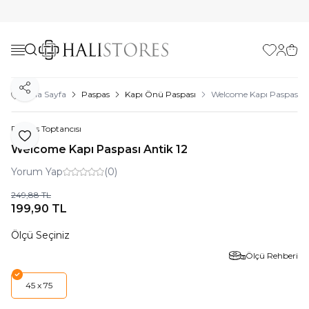
Favorilerim
Hesabı
Sepe
Paylaş
Ana Sayfa
Paspas
Kapı Önü Paspası
Welcome Kapı Paspası An
Paspas Toptancısı
Favoriye Ekle
Welcome Kapı Paspası Antik 12
Yorum Yap
(0)
249,88
TL
199,90
TL
Ölçü Seçiniz
Ölçü Rehberi
45 x 75