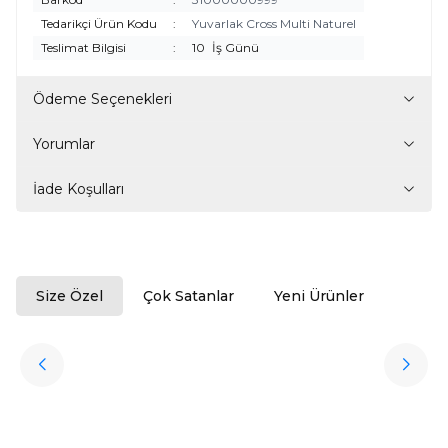
Tedarikçi Ürün Kodu
:
Yuvarlak Cross Multi Naturel
Teslimat Bilgisi
:
10
İş Günü
Ödeme Seçenekleri
Yorumlar
İade Koşulları
Size Özel
Çok Satanlar
Yeni Ürünler
ükendi
Halıstores
Antrasit Peluş Yıkanabilir Halı
Favorilere Ekle
3.909,80
TL
Ücretsiz
Kargo