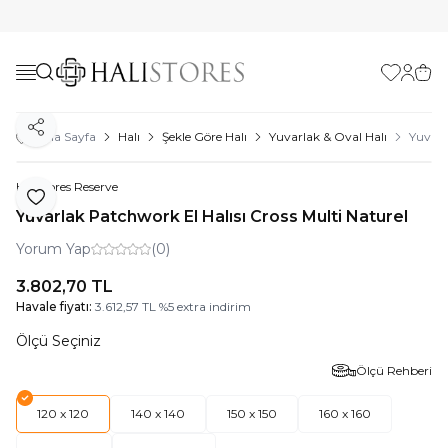
Favorilerim
Hesabı
Sepe
Paylaş
Ana Sayfa
Halı
Şekle Göre Halı
Yuvarlak & Oval Halı
Yuvarl
Halıstores Reserve
Favoriye Ekle
Yuvarlak Patchwork El Halısı Cross Multi Naturel
Yorum Yap
(0)
3.802,70
TL
Havale fiyatı:
3.612,57
TL
%
5
extra indirim
Ölçü Seçiniz
Ölçü Rehberi
120 x 120
140 x 140
150 x 150
160 x 160