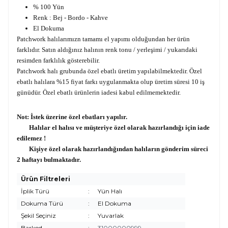
% 100 Yün
Renk : Bej - Bordo - Kahve
El Dokuma
Patchwork halılarımızn tamamı el yapımı olduğundan her ürün
farklıdır. Satın aldığınız halının renk tonu / yerleşimi / yukarıdaki
resimden farklılık gösterebilir.
Patchwork halı grubunda özel ebatlı üretim yapılabilmektedir. Özel
ebatlı halılara %15 fiyat farkı uygulanmakta olup üretim süresi 10 iş
günüdür. Özel ebatlı ürünlerin iadesi kabul edilmemektedir.
Not: İstek üzerine özel ebatları yapılır.
Halılar el halısı ve müşteriye özel olarak hazırlandığı için iade
edilemez !
Kişiye özel olarak hazırlandığından halıların gönderim süreci
2 haftayı bulmaktadır.
Ürün Filtreleri
İplik Türü
:
Yün Halı
Dokuma Türü
:
El Dokuma
Şekil Seçiniz
:
Yuvarlak
Barkod
:
31000000999