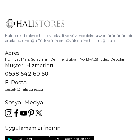
Halıstores, binlerce halı, ev tekstili ve yüzlerce dekorasyon ürününün bir
arada bulunduğu Türkiye’nin en büyük online halı mağazasıdır.
Adres
Hürriyet Mah. Süleyman Demirel Bulvarı No:18-A28 İzdep Depoları
Müşteri Hizmetleri
0538 542 60 50
E-Posta
destek@halistores.com
Sosyal Medya
Uygulamamızı İndirin