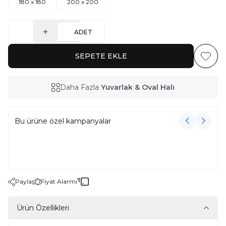
180 x 180
200 x 200
ADET
SEPETE EKLE
Favoriy
Daha Fazla
Yuvarlak & Oval Halı
Bu ürüne özel kampanyalar
3000₺ Üzeri Alışverişe Havlu Hediye!
3000₺ Üzeri Alışverişe Havlu Hediye!
Paylaş
Fiyat Alarmı
Ürün Özellikleri