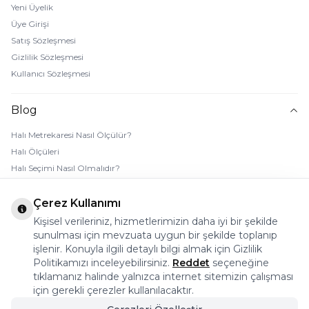
Yeni Üyelik
Üye Girişi
Satış Sözleşmesi
Gizlilik Sözleşmesi
Kullanıcı Sözleşmesi
Blog
Halı Metrekaresi Nasıl Ölçülür?
Halı Ölçüleri
Halı Seçimi Nasıl Olmalıdır?
Halı Rengi Nasıl Seçilir?
Halı Temizliği Nasıl Yapılır?
Çerez Kullanımı
Bebek Halı Temizliği Nasıl Yapılır?
Kişisel verileriniz, hizmetlerimizin daha iyi bir şekilde
7 Adımda Halı Lekesi Çıkarma
sunulması için mevzuata uygun bir şekilde toplanıp
işlenir. Konuyla ilgili detaylı bilgi almak için Gizlilik
Halı Kaydırmaz Ped Nasıl Kullanılır?
Politikamızı inceleyebilirsiniz.
Reddet
seçeneğine
tıklamanız halinde yalnızca internet sitemizin çalışması
© 2026 Halı Stores Her Hakkı Saklıdır, Kopyalanamaz.
için gerekli çerezler kullanılacaktır.